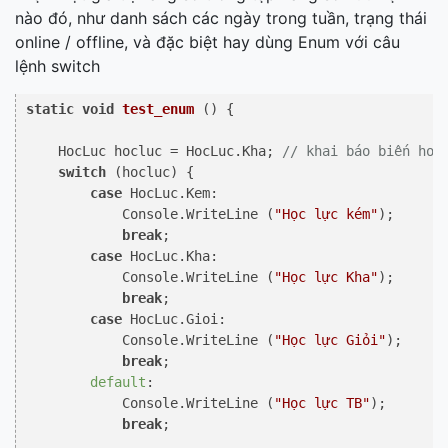
nào đó, như danh sách các ngày trong tuần, trạng thái
online / offline, và đặc biệt hay dùng Enum với câu
lệnh switch
static
void
test_enum
 ()
 {

    HocLuc hocluc = HocLuc.Kha; 
// khai báo biến hoc
switch
 (hocluc) {

case
 HocLuc.Kem:

            Console.WriteLine (
"Học lực kém"
);

break
;

case
 HocLuc.Kha:

            Console.WriteLine (
"Học lực Kha"
);

break
;

case
 HocLuc.Gioi:

            Console.WriteLine (
"Học lực Giỏi"
);

break
;

default
:

            Console.WriteLine (
"Học lực TB"
);

break
;
