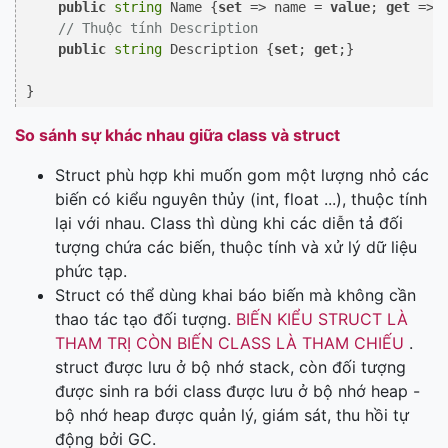
public
string
 Name {
set
 => name = 
value
; 
get
 => n
// Thuộc tính Description
public
string
 Description {
set
; 
get
;}

So sánh sự khác nhau giữa class và struct
Struct phù hợp khi muốn gom một lượng nhỏ các
biến có kiểu nguyên thủy (int, float ...), thuộc tính
lại với nhau. Class thì dùng khi các diễn tả đối
tượng chứa các biến, thuộc tính và xử lý dữ liệu
phức tạp.
Struct có thể dùng khai báo biến mà không cần
thao tác tạo đối tượng.
BIẾN KIỂU STRUCT LÀ
THAM TRỊ CÒN BIẾN CLASS LÀ THAM CHIẾU
.
struct được lưu ở bộ nhớ stack, còn đối tượng
được sinh ra bới class được lưu ở bộ nhớ heap -
bộ nhớ heap được quản lý, giám sát, thu hồi tự
động bởi GC.