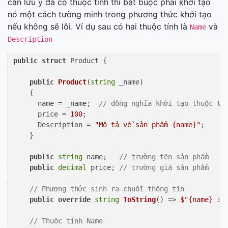
cần lưu ý đã có thuộc tính thì bắt buộc phải khởi tạo
nó một cách tường minh trong phương thức khởi tạo
nếu không sẽ lỗi. Ví dụ sau có hai thuộc tính là
và
Name
Description
public
struct
 Product {

public
Product
(
string
 _name
)
    {

      name = _name;  
// đồng nghĩa khởi tạo thuộc tí
      price = 
100
;

      Description = 
"Mô tả về sản phẩm {name}"
;

    }

public
string
 name;   
// trường tên sản phẩm
public
decimal
 price; 
// trường giá sản phẩm
// Phương thức sinh ra chuỗi thông tin
public
override
string
ToString
()
 => 
$"
{name}
 : 
// Thuộc tính Name