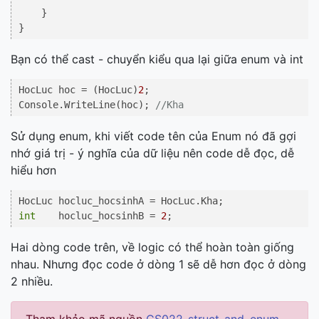
    }

}
Bạn có thể cast - chuyển kiểu qua lại giữa enum và int
HocLuc hoc = (HocLuc)
2
;

Console.WriteLine(hoc); 
//Kha
Sử dụng enum, khi viết code tên của Enum nó đã gợi
nhớ giá trị - ý nghĩa của dữ liệu nên code dễ đọc, dễ
hiểu hơn
int
    hocluc_hocsinhB = 
2
;
Hai dòng code trên, về logic có thể hoàn toàn giống
nhau. Nhưng đọc code ở dòng 1 sẽ dễ hơn đọc ở dòng
2 nhiều.