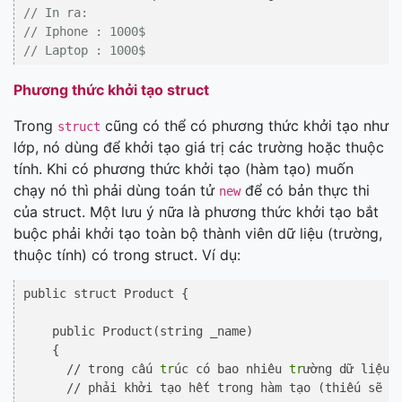
// In ra:
// Iphone : 1000$
// Laptop : 1000$
Phương thức khởi tạo struct
Trong
cũng có thể có phương thức khởi tạo như
struct
lớp, nó dùng để khởi tạo giá trị các trường hoặc thuộc
tính. Khi có phương thức khởi tạo (hàm tạo) muốn
chạy nó thì phải dùng toán tử
để có bản thực thi
new
của struct. Một lưu ý nữa là phương thức khởi tạo bắt
buộc phải khởi tạo toàn bộ thành viên dữ liệu (trường,
thuộc tính) có trong struct. Ví dụ:
public struct Product {

    public Product(string _name)

    {

      // trong cấu 
tr
úc có bao nhiêu 
tr
ường dữ liệu, 
      // phải khởi tạo hết trong hàm tạo (thiếu sẽ lỗ