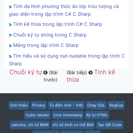
Tính đa hình phương thức ảo lớp trừu tượng và
giao diện trong lập trình C# C Sharp
Tính kế thừa trong lập trình C# C Sharp
Chuỗi ký tự string trong C Sharp
Mảng trong lập trình C Sharp
Tìm hiểu và sử dụng null nullable trong lập trình C
Sharp
Chuỗi ký tự
Tính kế
(Bài
(Bài tiếp)
thừa
trước)
Giới thiệu
Privacy
Từ điển Anh - Việt
Chạy SQL
RegExp
Cubic-bezier
Unix timestamp
Ký tự HTML
calories, chỉ số BMR
chỉ số khối cơ thể BMI
Tạo QR Code