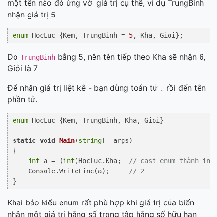
một tên nào đó ứng với giá trị cụ thể, ví dụ TrungBinh
nhận giá trị 5
enum
 HocLuc {Kem, TrungBinh = 
5
, Kha, Gioi};
Do
bằng 5, nên tên tiếp theo Kha sẽ nhận 6,
TrungBinh
Giỏi là 7
Để nhận giá trị liệt kê - bạn dùng toán tử
rồi đến tên
.
phần tử.
enum
 HocLuc {Kem, TrungBinh, Kha, Gioi}

static
void
Main
(
string
[] args
)
{

int
 a = (
int
)HocLuc.Kha;  
// cast enum thành int
    Console.WriteLine(a);     
// 2
}
Khai báo kiểu enum rất phù hợp khi giá trị của biến
nhận một giá trị hằng số trong tập hằng số hữu hạn