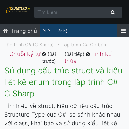
Trang chủ
PHP
Liên hệ
Lập trình C# (C Sharp)
Lập trình C# Cơ bản
Chuỗi ký tự
Tính kế
(Bài
(Bài tiếp)
thừa
trước)
Sử dụng cấu trúc struct và kiểu
liệt kê enum trong lập trình C#
C Sharp
Tìm hiểu về struct, kiểu dữ liệu cấu trúc
Structure Type của C#, so sánh khác nhau
với class, khai báo và sử dụng kiểu liệt kê