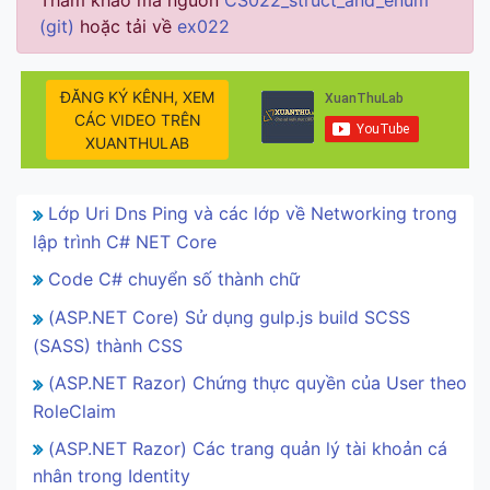
Tham khảo mã nguồn
CS022_struct_and_enum
(git)
hoặc tải về
ex022
ĐĂNG KÝ KÊNH, XEM
CÁC VIDEO TRÊN
XUANTHULAB
Lớp Uri Dns Ping và các lớp về Networking trong
lập trình C# NET Core
Code C# chuyển số thành chữ
(ASP.NET Core) Sử dụng gulp.js build SCSS
(SASS) thành CSS
(ASP.NET Razor) Chứng thực quyền của User theo
RoleClaim
(ASP.NET Razor) Các trang quản lý tài khoản cá
nhân trong Identity