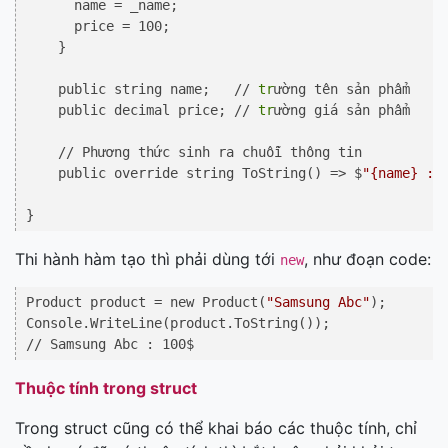
      name = _name;

      price = 100;

    }

    public string name;   // 
tr
ường tên sản phẩm

    public decimal price; // 
tr
ường giá sản phẩm

    // Phương thức sinh ra chuỗi thông tin

    public override string ToString() => $
"{name} : 
Thi hành hàm tạo thì phải dùng tới
, như đoạn code:
new
Product product = new Product(
"Samsung Abc"
);

Console.WriteLine(product.ToString());

Thuộc tính trong struct
Trong struct cũng có thể khai báo các thuộc tính, chỉ