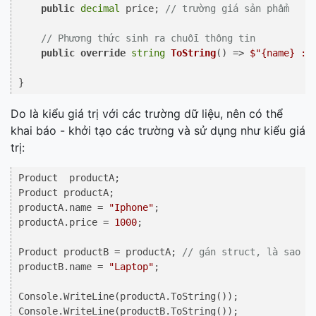
public
decimal
 price; 
// trường giá sản phẩm
// Phương thức sinh ra chuỗi thông tin
public
override
string
ToString
()
 => 
$"
{name}
 : 
Do là kiểu giá trị với các trường dữ liệu, nên có thể
khai báo - khởi tạo các trường và sử dụng như kiểu giá
trị:
Product  productA;

Product productA;

productA.name = 
"Iphone"
;

productA.price = 
1000
;

Product productB = productA; 
// gán struct, là sao c
productB.name = 
"Laptop"
;

Console.WriteLine(productA.ToString());
