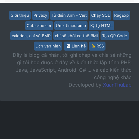
Giới thiệu
Privacy
Từ điển Anh - Việt
Chạy SQL
RegExp
Cubic-bezier
Unix timestamp
Ký tự HTML
calories, chỉ số BMR
chỉ số khối cơ thể BMI
Tạo QR Code
Lịch vạn niên
Liên hệ
RSS
Đây là blog cá nhân, tôi ghi chép và chia sẻ những
gì tôi học được ở đây về kiến thức lập trình PHP,
Java, JavaScript, Android, C# ... và các kiến thức
công nghệ khác
Developed by
XuanThuLab