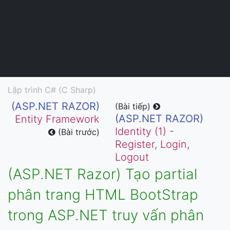
Lập trình C# (C Sharp)
(ASP.NET RAZOR)
(Bài tiếp)
(ASP.NET RAZOR)
Entity Framework
Identity (1) -
(Bài trước)
Register, Login,
Logout
(ASP.NET Razor) Tạo partial
phân trang HTML BootStrap
trong ASP.NET truy vấn phân