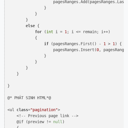
                    pagesRanges.Add(pagesRanges.Last
                }

            }

        }

else
 {

for
 (
int
 i = 
1
; i <= remain; i++)

            {

if
 (pagesRanges.First() - 
1
 > 
1
) {

                    pagesRanges.Insert(
0
, pagesRange
                }

            }

        }

    }

}

@* PHÁT SINH HTML*@

<ul 
class
=
"pagination"
>

    <!-- Previous page link -->

    @if (preview != 
null
)

    {
