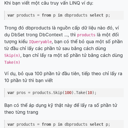
Khi bạn viết một câu truy vấn LINQ ví dụ:
var
 products = 
from
 p 
in
 dbproducts 
select
 p;
Trong đó dbproducts là nguồn cấp dữ liệu nào đó, ví
dụ DbSet trong DbContext ..., thì
là một đối
products
tượng kiểu
, bạn có thể bỏ qua một số phần
IQueryable
từ đầu chỉ lấy các phần tử sau bằng cách dùng
, bạn chỉ lấy ra một số phần tử bằng cách dùng
Skip(n)
Take(n)
Ví dụ, bỏ qua 100 phần tử đầu tiên, tiếp theo chỉ lấy ra
10 phần tử thì bạn viết
var
 pros = products.Skip(
100
).Take(
10
Bạn có thể áp dụng kỹ thật này để lấy ra số phần tử
theo từng trang
var
 products = 
from
 p 
in
 dbproducts 
select
 p;
