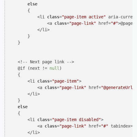
else
        {

            <li 
class
=
"page-item active"
 aria-curren
                <a 
class
=
"page-link"
 href=
"#"
>@pagei
            </li>

        }

    }

    <!-- Next page link -->

    @if (next != 
null
)

    {

        <li 
class
=
"page-item"
>

            <a 
class
=
"page-link"
 href=
"@generateUrl(
        </li>

    }

else
    {

        <li 
class
=
"page-item disabled"
>

            <a 
class
=
"page-link"
 href=
"#"
 tabindex=
"
        </li>
