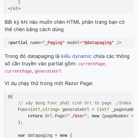
    }

</ul>
Bất kỳ khi nào muốn chèn HTML phân trang bạn có
thể chèn bằng cách dùng
<
partial
 name=
"_Paging"
 model=
"@datapaging"
 />
Trong đó
datapaging
là
kiểu dynamic
chứa các thông
số cần truyền vào partial gồm:
,
currentPage
,
currentPage
generateUrl
Ví dụ chạy thử trong một Razor Page:
@{

// xây dựng Func phát sinh Url từ page ./Index
    Func<
int
?,
string
> generateUrl = (
int
? _pagenumber
return
 Url.Page(
"./User"
, 
new
 {pageNumber = _
    };

var
 datapaging = 
new
 {
