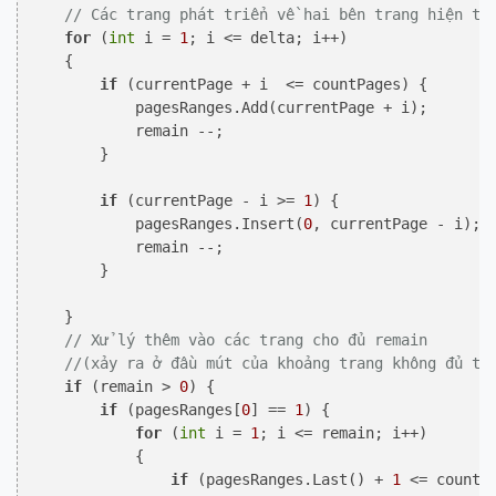
// Các trang phát triển về hai bên trang hiện tạ
for
 (
int
 i = 
1
; i <= delta; i++)

    {

if
 (currentPage + i  <= countPages) {

            pagesRanges.Add(currentPage + i); 

            remain --;

        }

if
 (currentPage - i >= 
1
) {

            pagesRanges.Insert(
0
, currentPage - i);

            remain --;

        }

    }    

// Xử lý thêm vào các trang cho đủ remain 
//(xảy ra ở đầu mút của khoảng trang không đủ tr
if
 (remain > 
0
) {

if
 (pagesRanges[
0
] == 
1
) {

for
 (
int
 i = 
1
; i <= remain; i++)

            {

if
 (pagesRanges.Last() + 
1
 <= countPa