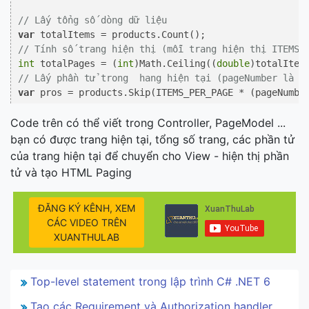
// Lấy tổng số dòng dữ liệu
var
// Tính số trang hiện thị (mỗi trang hiện thị ITEMS_
int
 totalPages = (
int
)Math.Ceiling((
double
// Lấy phần tử trong  hang hiện tại (pageNumber là t
var
 pros = products.Skip(ITEMS_PER_PAGE * (pageNumbe
Code trên có thể viết trong Controller, PageModel ...
bạn có được trang hiện tại, tổng số trang, các phần tử
của trang hiện tại để chuyển cho View - hiện thị phần
tử và tạo HTML Paging
ĐĂNG KÝ KÊNH, XEM
CÁC VIDEO TRÊN
XUANTHULAB
Top-level statement trong lập trình C# .NET 6
Tạo các Requirement và Authorization handler