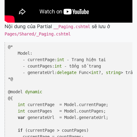
Nội dung của Partial
sẽ lưu ở
__Paging.cshtml
Pages/Shared/_Paging.cshtml
@* 

    Model:

      - currentPage:
int
 - Trang hiện tại

      - countPages:
int
 - tổng số trang

      - generateUrl:
delegate
 Func<
int
?, 
string
> trả 
*@

@model 
dynamic
@
{

int
 currentPage  = Model.currentPage;

int
 countPages   = Model.countPages;

var
 generateUrl  = Model.generateUrl;

if
 (currentPage > countPages) 

      currentPage = countPages;
