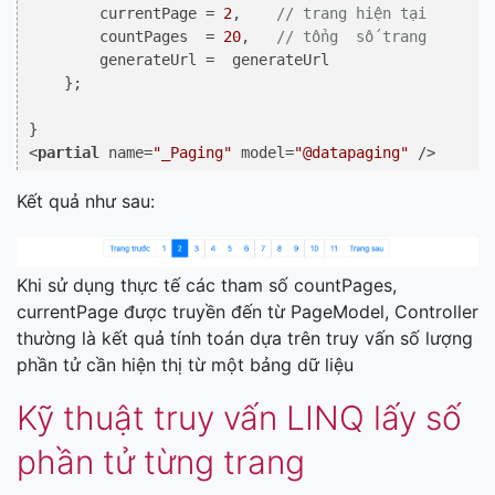
        currentPage = 
2
,    
// trang hiện tại
        countPages  = 
20
,   
// tổng  số trang 
        generateUrl =  generateUrl

    };

}

<
partial
 name=
"_Paging"
 model=
"@datapaging"
 />
Kết quả như sau:
Khi sử dụng thực tế các tham số countPages,
currentPage được truyền đến từ PageModel, Controller
thường là kết quả tính toán dựa trên truy vấn số lượng
phần tử cần hiện thị từ một bảng dữ liệu
Kỹ thuật truy vấn LINQ lấy số
phần tử từng trang