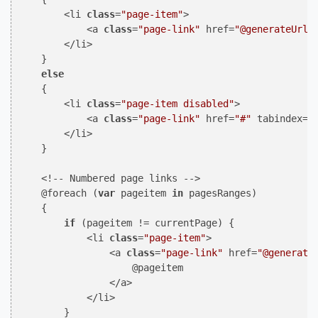
        <li 
class
=
"page-item"
>

            <a 
class
=
"page-link"
 href=
"@generateUrl(
        </li>

    }

else
    {

        <li 
class
=
"page-item disabled"
>

            <a 
class
=
"page-link"
 href=
"#"
 tabindex=
"
        </li>

    }

    <!-- Numbered page links -->

    @foreach (
var
 pageitem 
in
 pagesRanges)

    {

if
 (pageitem != currentPage) {

            <li 
class
=
"page-item"
>

                <a 
class
=
"page-link"
 href=
"@generate
                    @pageitem

                </a>

            </li>

        }   
