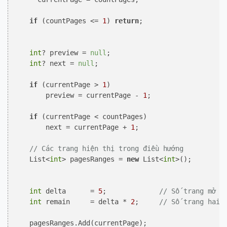
if
 (countPages <= 
1
) 
return
;

int
? preview = 
null
;

int
? next = 
null
;

if
 (currentPage > 
1
)

        preview = currentPage - 
1
;

if
 (currentPage < countPages)

        next = currentPage + 
1
;

// Các trang hiện thị trong điều hướng
    List<
int
> pagesRanges = 
new
 List<
int
>();    

int
 delta      = 
5
;             
// Số trang mở r
int
 remain     = delta * 
2
;     
// Số trang hai 
    pagesRanges.Add(currentPage);
