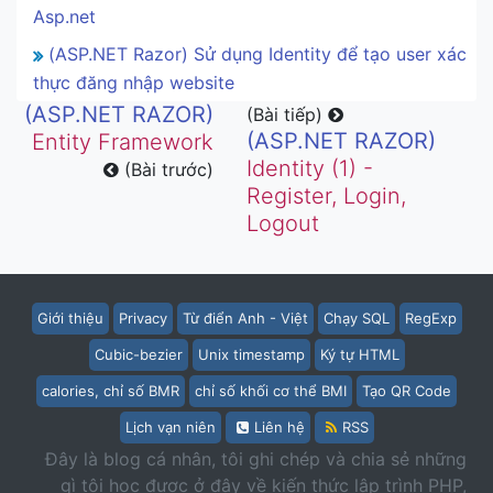
Asp.net
(ASP.NET Razor) Sử dụng Identity để tạo user xác
thực đăng nhập website
(ASP.NET RAZOR)
(Bài tiếp)
(ASP.NET RAZOR)
Entity Framework
Identity (1) -
(Bài trước)
Register, Login,
Logout
Giới thiệu
Privacy
Từ điển Anh - Việt
Chạy SQL
RegExp
Cubic-bezier
Unix timestamp
Ký tự HTML
calories, chỉ số BMR
chỉ số khối cơ thể BMI
Tạo QR Code
Lịch vạn niên
Liên hệ
RSS
Đây là blog cá nhân, tôi ghi chép và chia sẻ những
gì tôi học được ở đây về kiến thức lập trình PHP,