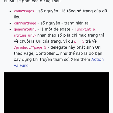
HTML sẽ gồm các dữ liệu sau:
- số nguyên - là tổng số trang của dữ
countPages
liệu
- số nguyên - trang hiện tại
currentPage
- là một delegate -
generateUrl
Func<int p,
nhận thao số p là chỉ mục trang trả
string url>
về chuỗi là Url của trang. Ví dụ
trả về
p = 5
- delegate này phát sinh Url
/product/?page=5
theo Page, Controller ... như thế nào là do bạn
xây dựng khi truyền tham số. Xem thêm
Action
và Func