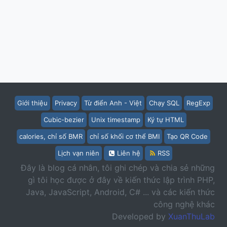
Giới thiệu
Privacy
Từ điển Anh - Việt
Chạy SQL
RegExp
Cubic-bezier
Unix timestamp
Ký tự HTML
calories, chỉ số BMR
chỉ số khối cơ thể BMI
Tạo QR Code
Lịch vạn niên
Liên hệ
RSS
Đây là blog cá nhân, tôi ghi chép và chia sẻ những
gì tôi học được ở đây về kiến thức lập trình PHP,
Java, JavaScript, Android, C# ... và các kiến thức
công nghệ khác
Developed by
XuanThuLab