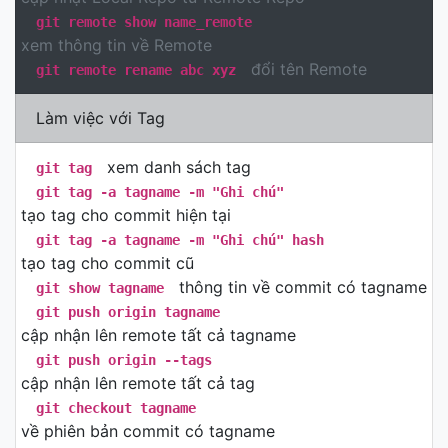
git remote show name_remote
xem thông tin về Remote
đổi tên Remote
git remote rename abc xyz
Làm việc với Tag
xem danh sách tag
git tag
git tag -a tagname -m "Ghi chú"
tạo tag cho commit hiện tại
git tag -a tagname -m "Ghi chú" hash
tạo tag cho commit cũ
thông tin về commit có tagname
git show tagname
git push origin tagname
cập nhận lên remote tất cả tagname
git push origin --tags
cập nhận lên remote tất cả tag
git checkout tagname
về phiên bản commit có tagname