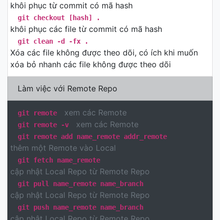
khôi phục từ commit có mã hash
git checkout [hash] .
khôi phục các file từ commit có mã hash
git clean -d -fx .
Xóa các file không được theo dõi, có ích khi muốn
xóa bỏ nhanh các file không được theo dõi
Làm việc với Remote Repo
xem các Remote
git remote
xem các Remote
git remote -v
git remote add name_remote addr_remote
thêm một Remote vào Local
git fetch name_remote
cập nhật Local Repo từ Remote Repo
git pull name_remote name_branch
cập nhật Local Repo từ Remote Repo
git push name_remote name_branch
cập nhật Local Repo từ Remote Repo