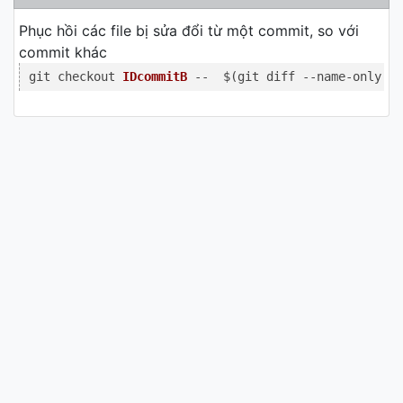
Phục hồi các file bị sửa đổi từ một commit, so với
commit khác
git checkout 
IDcommitB
 --  $(git diff --name-only 
ID