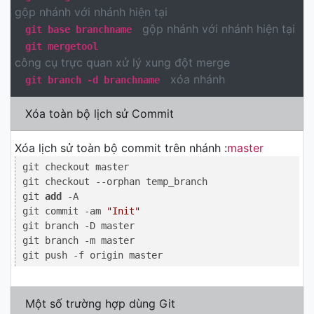
gộp nhánh với nhánh hiện tại
gộp nhánh với nhánh hiện tại
git base branchname
git mergetool
công cụ trực quan xử lý xung đột merge
xóa nhánh
git branch -d branchname
Xóa toàn bộ lịch sử Commit
Xóa lịch sử toàn bộ commit trên nhánh :
master
git checkout master                                 
git checkout --orphan temp_branch                   
git 
add
 -A                                          
git commit -am 
"Init"
git branch -D master                                
git branch -m master                                
git push -f origin master                           
Một số trường hợp dùng Git