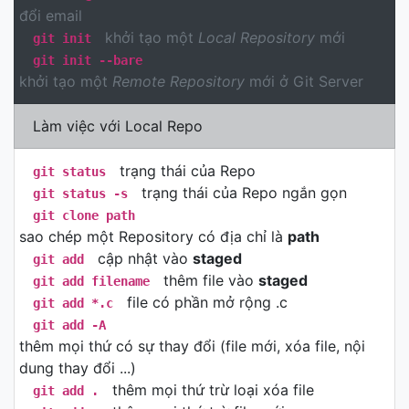
đổi email
khởi tạo một
Local Repository
mới
git init
git init --bare
khởi tạo một
Remote Repository
mới ở Git Server
Làm việc với Local Repo
trạng thái của Repo
git status
trạng thái của Repo ngắn gọn
git status -s
git clone path
sao chép một Repository có địa chỉ là
path
cập nhật vào
staged
git add
thêm file vào
staged
git add filename
file có phần mở rộng .c
git add *.c
git add -A
thêm mọi thứ có sự thay đổi (file mới, xóa file, nội
dung thay đổi ...)
thêm mọi thứ trừ loại xóa file
git add .