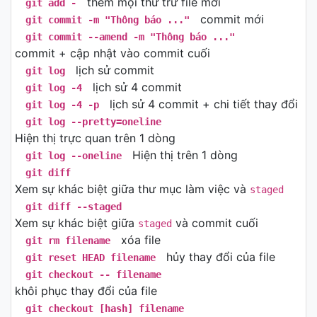
thêm mọi thứ trừ file mới
git add -
commit mới
git commit -m "Thông báo ..."
git commit --amend -m "Thông báo ..."
commit + cập nhật vào commit cuối
lịch sử commit
git log
lịch sử 4 commit
git log -4
lịch sử 4 commit + chi tiết thay đổi
git log -4 -p
git log --pretty=oneline
Hiện thị trực quan trên 1 dòng
Hiện thị trên 1 dòng
git log --oneline
git diff
Xem sự khác biệt giữa thư mục làm việc và
staged
git diff --staged
Xem sự khác biệt giữa
và commit cuối
staged
xóa file
git rm filename
hủy thay đổi của file
git reset HEAD filename
git checkout -- filename
khôi phục thay đổi của file
git checkout [hash] filename