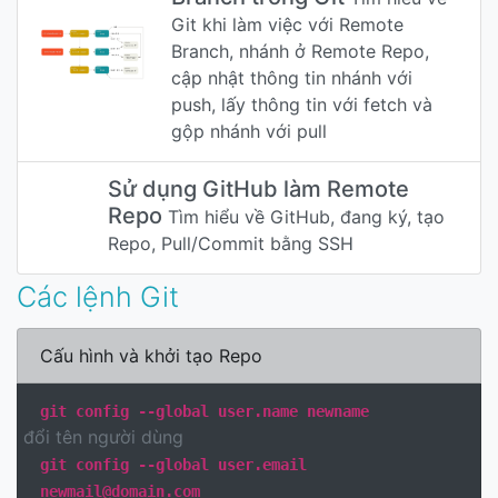
Git khi làm việc với Remote
Branch, nhánh ở Remote Repo,
cập nhật thông tin nhánh với
push, lấy thông tin với fetch và
gộp nhánh với pull
Sử dụng GitHub làm Remote
Repo
Tìm hiểu về GitHub, đang ký, tạo
Repo, Pull/Commit bằng SSH
Các lệnh Git
Cấu hình và khởi tạo Repo
git config --global user.name newname
đổi tên người dùng
git config --global user.email
newmail@domain.com