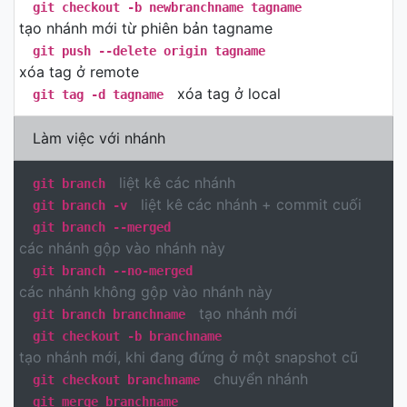
git checkout -b newbranchname tagname
tạo nhánh mới từ phiên bản tagname
git push --delete origin tagname
xóa tag ở remote
xóa tag ở local
git tag -d tagname
Làm việc với nhánh
liệt kê các nhánh
git branch
liệt kê các nhánh + commit cuối
git branch -v
git branch --merged
các nhánh gộp vào nhánh này
git branch --no-merged
các nhánh không gộp vào nhánh này
tạo nhánh mới
git branch branchname
git checkout -b branchname
tạo nhánh mới, khi đang đứng ở một snapshot cũ
chuyển nhánh
git checkout branchname
git merge branchname