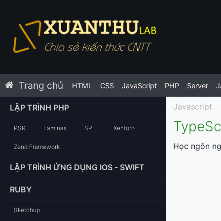
Trang chủ
HTML
CSS
JavaScript
PHP
Server
J
Javascript
LẬP TRÌNH PHP
TypeScr
PSR
Laminas
SPL
Xenforo
Học ngôn ngữ
Zend Framework
LẬP TRÌNH ỨNG DỤNG IOS - SWIFT
RUBY
Sketchup