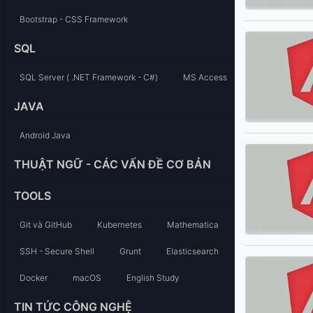
Bootstrap - CSS Framework
SQL
SQL Server ( .NET Framework - C#)
MS Access
JAVA
Android Java
THUẬT NGỮ - CÁC VẤN ĐỀ CƠ BẢN
TOOLS
Git và GitHub
Kubernetes
Mathematica
SSH - Secure Shell
Grunt
Elasticsearch
Docker
macOS
English Study
TIN TỨC CÔNG NGHỆ