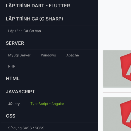
LẬP TRÌNH DART - FLUTTER
LẬP TRÌNH C# (C SHARP)
Lập trình C# Cơ bản
SERVER
MySql Server
Windows
Apache
PHP
HTML
JAVASCRIPT
JQuery
TypeScript - Angular
CSS
Sử dụng SASS / SCSS