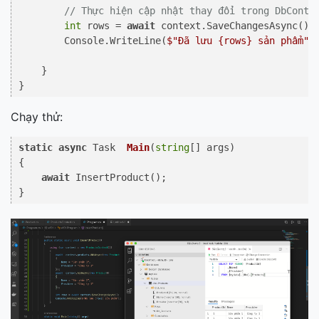
// Thực hiện cập nhật thay đổi trong DbConte
int
 rows = 
await
 context.SaveChangesAsync();

        Console.WriteLine(
$"Đã lưu 
{rows}
 sản phẩm"
);
    }

Chạy thử:
static
async
 Task  
Main
(
string
[] args
)
{

await
 InsertProduct();
