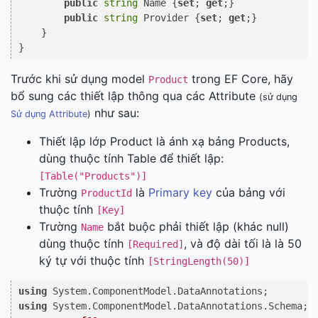
public
string
 Name {
set
; 
get
;}

public
string
 Provider {
set
; 
get
;}

    }

Trước khi sử dụng model
trong EF Core, hãy
Product
bổ sung các thiết lập thông qua các Attribute
(sử dụng
như sau:
Sử dụng Attribute
)
Thiết lập lớp Product là ánh xạ bảng Products,
dùng thuộc tính Table để thiết lập:
[Table("Products")]
Trường
là
Primary key
của bảng với
ProductId
thuộc tính
[Key]
Trường
bắt buộc phải thiết lập (khác null)
Name
dùng thuộc tính
, và độ dài tối là là 50
[Required]
ký tự với thuộc tính
[StringLength(50)]
using
using