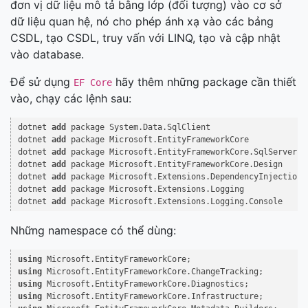
đơn vị dữ liệu mô tả bằng lớp (đối tượng) vào cơ sở
dữ liệu quan hệ, nó cho phép ánh xạ vào các bảng
CSDL, tạo CSDL, truy vấn với LINQ, tạo và cập nhật
vào database.
Để sử dụng
hãy thêm những package cần thiết
EF Core
vào, chạy các lệnh sau:
dotnet 
add
 package System.Data.SqlClient

dotnet 
add
 package Microsoft.EntityFrameworkCore

dotnet 
add
 package Microsoft.EntityFrameworkCore.SqlServer

dotnet 
add
 package Microsoft.EntityFrameworkCore.Design

dotnet 
add
 package Microsoft.Extensions.DependencyInjection

dotnet 
add
 package Microsoft.Extensions.Logging

dotnet 
add
Những namespace có thể dùng:
using
using
using
using