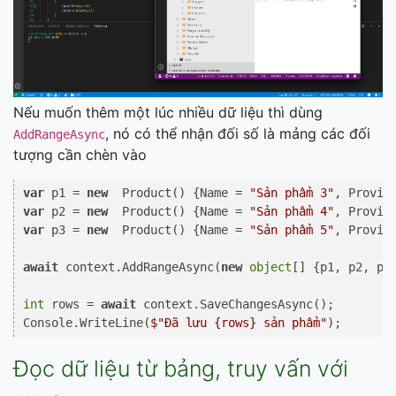
Nếu muốn thêm một lúc nhiều dữ liệu thì dùng
, nó có thể nhận đối số là mảng các đối
AddRangeAsync
tượng cần chèn vào
var
 p1 = 
new
  Product() {Name = 
"Sản phẩm 3"
, Provid
var
 p2 = 
new
  Product() {Name = 
"Sản phẩm 4"
, Provid
var
 p3 = 
new
  Product() {Name = 
"Sản phẩm 5"
, Provid
await
 context.AddRangeAsync(
new
object
[] {p1, p2, p3}
int
 rows = 
await
 context.SaveChangesAsync();

Console.WriteLine(
$"Đã lưu 
{rows}
 sản phẩm"
Đọc dữ liệu từ bảng, truy vấn với