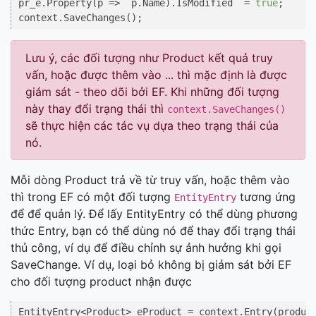
pr_e.Property(p =>  p.Name).IsModified  = 
true
;

Lưu ý, các đối tượng như Product kết quả truy
vấn, hoặc được thêm vào ... thì mặc định là được
giám sát - theo dõi bởi EF. Khi những đối tượng
này thay đổi trạng thái thì
context.SaveChanges()
sẽ thực hiện các tác vụ dựa theo trạng thái của
nó.
Mỗi dòng Product trả về từ truy vấn, hoặc thêm vào
thì trong EF có một đối tượng
tương ứng
EntityEntry
để để quản lý. Để lấy EntityEntry có thể dùng phương
thức Entry, bạn có thể dùng nó để thay đổi trạng thái
thủ công, ví dụ để điều chỉnh sự ảnh hưởng khi gọi
SaveChange. Ví dụ, loại bỏ không bị giảm sát bởi EF
cho đối tượng product nhận được
EntityEntry<Product> eProduct = context.Entry(product