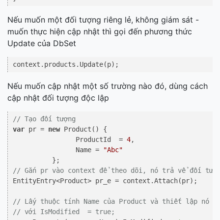
Nếu muốn một đối tượng riêng lẻ, không giám sát -
muốn thực hiện cập nhật thì gọi đến phương thức
Update của DbSet
Nếu muốn cập nhật một số trường nào đó, dùng cách
cập nhật đối tượng độc lập
// Tạo đối tượng
var
 pr = 
new
 Product() {

                ProductId  = 
4
,

                Name = 
"Abc"
// Gắn pr vào context để theo dõi, nó trả vể đối tượ
EntityEntry<Product> pr_e = context.Attach(pr);

// Lấy thuộc tính Name của Product và thiết lập nó c
// với IsModified  = true;