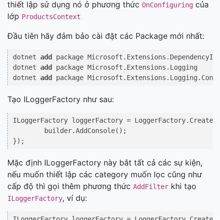
thiết lập sử dụng nó ở phương thức
của
OnConfiguring
lớp
ProductsContext
Đầu tiên hãy đảm bảo cài đặt các Package mới nhất:
dotnet 
add
 package Microsoft.Extensions.DependencyInj
dotnet 
add
 package Microsoft.Extensions.Logging

dotnet 
add
Tạo ILoggerFactory như sau:
ILoggerFactory loggerFactory = LoggerFactory.Create(b
        builder.AddConsole();

Mặc định ILoggerFactory này bắt tất cả các sự kiện,
nếu muốn thiết lập các category muốn lọc cũng như
cấp độ thì gọi thêm phương thức
khi tạo
AddFilter
, ví dụ:
ILoggerFactory
ILoggerFactory loggerFactory = LoggerFactory.Create(b