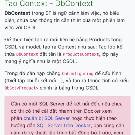
Tạo Context - DbContext
DbContext
trong EF là ngữ cảnh làm việc, nó biểu
diễn, chứa các thông tin cần thiết của một phiên làm
việc với CSDL.
Để thực hiện tạo ra mối liên hệ bảng Products tong
CSDL và model, tạo ra Context như sau: Tạo lớp kế
thừa
đặt tên là
, lớp này
DbContext
ProductsContext
mang ý nghĩa như là một CSDL.
Trong đó cần nạp chồng
để cấu hình
OnConfiguring
(thiết lập chuỗi kết nối ...), và tạo ra thuộc tính có kiểu
chính là bảng trong CSDL
DbSet<Product>
Cần có một SQL Server để kết nối đến, nếu chưa
có thì có thể cài đặt nhanh trên Docker xem
phần
chuẩn bị SQL Server
hoặc thực hiện theo
hướng dẫn
SQL Server trên Docker
, bạn cũng cần
nắm rõ kỹ thuật lập trình bất đồng bộ trước, xem