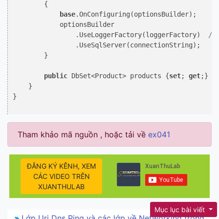
        {

base
.OnConfiguring(optionsBuilder);

            optionsBuilder

                .UseLoggerFactory(loggerFactory)  
//
                .UseSqlServer(connectionString);

        }

public
 DbSet<Product> products {
set
; 
get
;}

    }

}

Tham khảo mã nguồn
, hoặc tải về
ex041
ĐĂNG KÝ KÊNH, XEM
CÁC VIDEO TRÊN
XUANTHULAB
Mục lục bài viết
Lớp Uri Dns Ping và các lớp về Networking trong