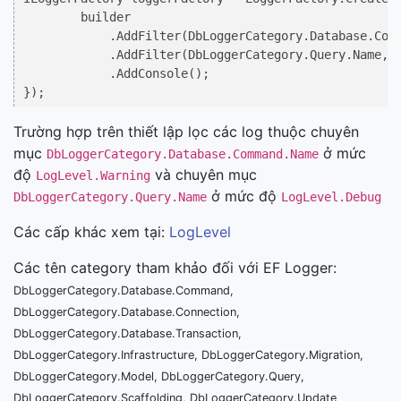
        builder

            .AddFilter(DbLoggerCategory.Database.Comm
            .AddFilter(DbLoggerCategory.Query.Name, L
            .AddConsole();

Trường hợp trên thiết lập lọc các log thuộc chuyên
mục
ở mức
DbLoggerCategory.Database.Command.Name
độ
và chuyên mục
LogLevel.Warning
ở mức độ
DbLoggerCategory.Query.Name
LogLevel.Debug
Các cấp khác xem tại:
LogLevel
Các tên category tham khảo đối với EF Logger:
DbLoggerCategory.Database.Command,
DbLoggerCategory.Database.Connection,
DbLoggerCategory.Database.Transaction,
DbLoggerCategory.Infrastructure, DbLoggerCategory.Migration,
DbLoggerCategory.Model, DbLoggerCategory.Query,
DbLoggerCategory.Scaffolding, DbLoggerCategory.Update