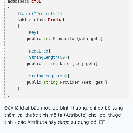
namespace
ef01
{

    [
Table(
"Products"
)
]

public
class
Product
    {

        [
Key
]

public
int
 ProductId {
set
; 
get
;}

        [
Required
]

        [
StringLength(50)
]

public
string
 Name {
set
; 
get
;}

        [
StringLength(50)
]

public
string
 Provider {
set
; 
get
;}

    }

}
Đây là khai báo một lớp bình thường, chỉ có bổ sung
thêm vài thuộc tính mô tả (Attribute) cho lớp, thuộc
tính - các Attribute này được sử dụng bởi EF.