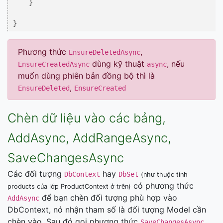
    }

Phương thức
,
EnsureDeletedAsync
dùng kỹ thuật
, nếu
EnsureCreatedAsync
async
muốn dùng phiên bản đồng bộ thì là
,
EnsureDeleted
EnsureCreated
Chèn dữ liệu vào các bảng,
AddAsync, AddRangeAsync,
SaveChangesAsync
Các đối tượng
hay
DbContext
DbSet
(như thuộc tính
có phương thức
products của lớp ProductContext ở trên)
để bạn chèn đối tượng phù hợp vào
AddAsync
DbContext, nó nhận tham số là đối tượng Model cần
chèn vào. Sau đó gọi phương thức
SaveChangesAsync