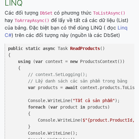
LINQ
Các đối tượng
có phương thức
DbSet
ToListAsync()
hay
để lấy về tất cả các dữ liệu (List)
ToArrayAsync()
của bảng. Đặc biệt bạn có thể dùng LINQ ( đọc
Linq
C#
) trên các đối tượng này (nguồn là các DbSet)
public
static
async
 Task 
ReadProducts
()
{

using
 (
var
 context = 
new
 ProductsContext())

    {

// context.SetLogging();
// Lấy danh sách các sản phẩm trong bảng 
var
 products = 
await
 context.products.ToListA
        Console.WriteLine(
"Tất cả sản phẩm"
);

foreach
 (
var
 product 
in
 products)

        {

            Console.WriteLine(
$"
{product.ProductId,
2
        }

        Console.WriteLine();
