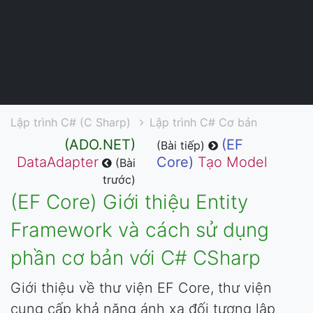
Lập trình C# (C Sharp)
Lập trình C# Cơ bản
(ADO.NET)
(EF
(Bài tiếp)
DataAdapter
Core)
Tạo Model
(Bài
trước)
(EF Core) Giới thiệu Entity
Framework và cách sử dụng
phần cơ bản với C# CSharp
Giới thiệu về thư viện EF Core, thư viện
cung cấp khả năng ánh xạ đối tượng lập