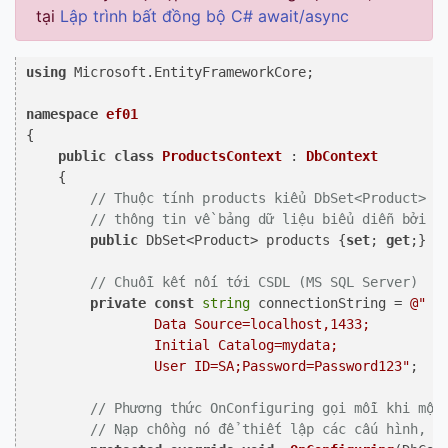
tại
Lập trình bất đồng bộ C# await/async
using
 Microsoft.EntityFrameworkCore;

namespace
ef01
{

public
class
ProductsContext
 : 
DbContext
    {

// Thuộc tính products kiểu DbSet<Product> c
// thông tin về bảng dữ liệu biểu diễn bởi m
public
 DbSet<Product> products {
set
; 
get
;}

// Chuỗi kết nối tới CSDL (MS SQL Server)
private
const
string
 connectionString = 
@"

                Data Source=localhost,1433;

                Initial Catalog=mydata;

                User ID=SA;Password=Password123"
;

// Phương thức OnConfiguring gọi mỗi khi một
// Nạp chồng nó để thiết lập các cấu hình, n