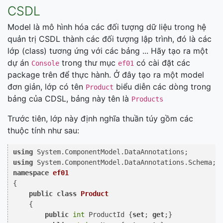
CSDL
Model là mô hình hóa các đối tượng dữ liệu trong hệ
quản trị CSDL thành các đối tượng lập trình, đó là các
lớp (class) tương ứng với các bảng ... Hãy tạo ra một
dự án
trong thư mục
có cài đặt các
Console
ef01
package trên để thực hành. Ở đây tạo ra một model
đơn giản, lớp có tên
biểu diễn các dòng trong
Product
bảng của CDSL, bảng này tên là
Products
Trước tiên, lớp này định nghĩa thuần túy gồm các
thuộc tính như sau:
using
using
namespace
ef01
{

public
class
Product
    {

public
int
 ProductId {
set
; 
get
;}
