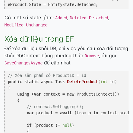
Có một số state gồm:
,
,
,
Added
Deleted
Detached
,
Modified
Unchanged
Xóa dữ liệu trong EF
Để xóa dữ liệu khỏi DB, chỉ việc yêu cầu xóa đối tượng
khỏi DbContext bằng phương thức
, rồi gọi
Remove
để cập nhật
SaveChangesAsync
// Xóa sản phẩm có ProductID = id
public
static
async
 Task 
DeleteProduct
(
int
 id
)
{

using
 (
var
 context = 
new
 ProductsContext())

    {

// context.SetLogging();
var
 product = 
await
 (
from
 p 
in
 context.
produ
if
 (product != 
null
)

        {
