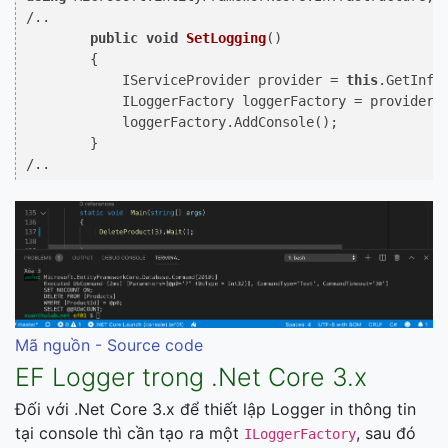
/..

public
void
SetLogging
()
        {

            IServiceProvider provider = 
this
.GetInfr
            ILoggerFactory loggerFactory = provider.G
            loggerFactory.AddConsole();

        }

Mã nguồn - Source code
EF Logger trong .Net Core 3.x
Đối với .Net Core 3.x để thiết lập Logger in thông tin
tại console thì cần tạo ra một
, sau đó
ILoggerFactory