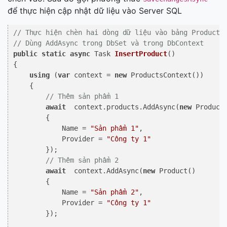
để thực hiện cập nhật dữ liệu vào Server SQL
// Thực hiện chèn hai dòng dữ liệu vào bảng Product
// Dùng AddAsync trong DbSet và trong DbContext
public
static
async
 Task 
InsertProduct
()
{

using
 (
var
 context = 
new
 ProductsContext())

    {

// Thêm sản phẩm 1
await
  context.products.AddAsync(
new
 Product

        {

            Name = 
"Sản phẩm 1"
,

            Provider = 
"Công ty 1"
        });

// Thêm sản phẩm 2
await
  context.AddAsync(
new
 Product()

        {

            Name = 
"Sản phẩm 2"
,

            Provider = 
"Công ty 1"
        });
