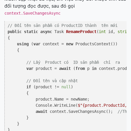
đối tượng đọc được, sau đó gọi
context.SaveChangesAsync
// Đổi tên sản phẩm có ProductID thành  tên mới
public
static
async
 Task 
RenameProduct
(
int
 id, 
strin
{

using
 (
var
 context = 
new
 ProductsContext())

    {

// Lấy  Product có  ID sản phẩm  chỉ  ra
var
 product = 
await
 (
from
 p 
in
 context.
produ
// Đổi tên và cập nhật
if
 (product != 
null
)

        {

            product.Name = newName;

            Console.WriteLine(
$"
{product.ProductId,
2
await
 context.SaveChangesAsync();  
//Thi
        }

    }
