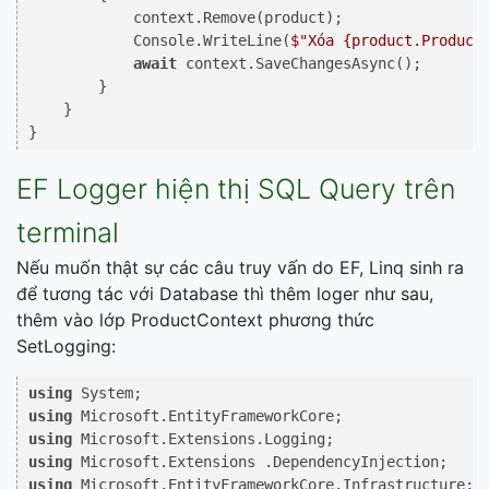
            context.Remove(product);

            Console.WriteLine(
$"Xóa 
{product.Product
await
 context.SaveChangesAsync();

        }

    }

EF Logger hiện thị SQL Query trên
terminal
Nếu muốn thật sự các câu truy vấn do EF, Linq sinh ra
để tương tác với Database thì thêm loger như sau,
thêm vào lớp ProductContext phương thức
SetLogging:
using
using
using
using
using
 Microsoft.EntityFrameworkCore.Infrastructure;
