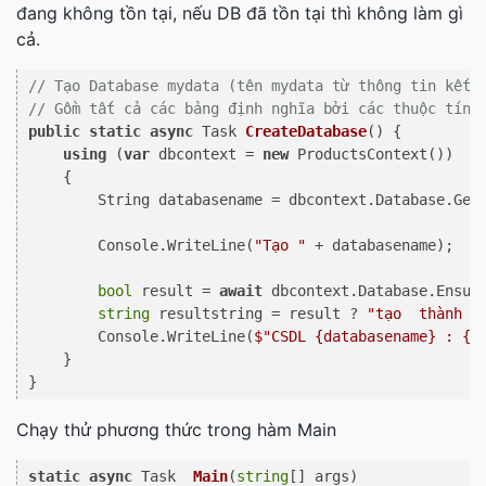
đang không tồn tại, nếu DB đã tồn tại thì không làm gì
cả.
// Tạo Database mydata (tên mydata từ thông tin kết 
// Gồm tất cả các bảng định nghĩa bởi các thuộc tính
public
static
async
 Task 
CreateDatabase
()
 {

using
 (
var
 dbcontext = 
new
 ProductsContext())

    {

        String databasename = dbcontext.Database.Get
        Console.WriteLine(
"Tạo "
 + databasename);

bool
 result = 
await
 dbcontext.Database.Ensure
string
 resultstring = result ? 
"tạo  thành  
        Console.WriteLine(
$"CSDL 
{databasename}
 : 
{r
    }

Chạy thử phương thức trong hàm Main
static
async
 Task  
Main
(
string
[] args
)