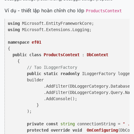
Ví dụ - thiết lập hoàn chỉnh cho lớp
ProductsContext
using
using
 Microsoft.Extensions.Logging;

namespace
ef01
{

public
class
ProductsContext
 : 
DbContext
    {

// Tạo ILoggerFactory 
public
static
readonly
 ILoggerFactory loggerF
        builder

               .AddFilter(DbLoggerCategory.Database.C
               .AddFilter(DbLoggerCategory.Query.Name
               .AddConsole();

            }

        ); 

private
const
string
 connectionString = 
" ..
protected
override
void
OnConfiguring
(
DbCon