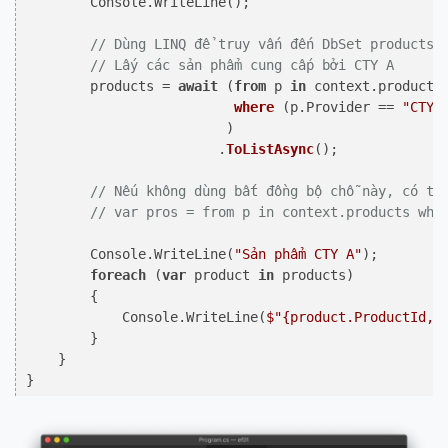
        Console.WriteLine();

// Dùng LINQ để truy vấn đến DbSet products 
// Lấy các sản phẩm cung cấp bởi CTY A 
        products = 
await
 (
from
 p 
in
 context.
products

where
 (
p.Provider == 
"CTY 
                         )

                        .
ToListAsync
()
;

// Nếu không dùng bất đồng bộ chỗ này, có th
// var pros = from p in context.products whe
        Console.WriteLine(
"Sản phẩm CTY A"
);

foreach
 (
var
 product 
in
 products)

        {

            Console.WriteLine(
$"
{product.ProductId,
2
        }

    }
