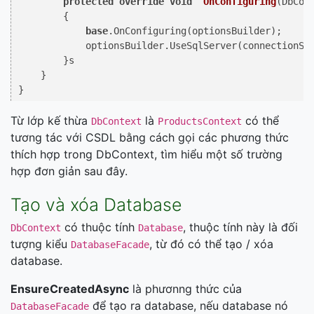
protected
override
void
OnConfiguring
(
DbCon
        {

base
.OnConfiguring(optionsBuilder);

            optionsBuilder.UseSqlServer(connectionStr
        }s

    }

Từ lớp kế thừa
là
có thể
DbContext
ProductsContext
tương tác với CSDL bằng cách gọi các phương thức
thích hợp trong DbContext, tìm hiểu một số trường
hợp đơn giản sau đây.
Tạo và xóa Database
có thuộc tính
, thuộc tính này là đối
DbContext
Database
tượng kiểu
, từ đó có thể tạo / xóa
DatabaseFacade
database.
EnsureCreatedAsync
là phươnng thức của
để tạo ra database, nếu database nó
DatabaseFacade