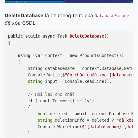
DeleteDatabase
là phươnng thức của
DatabaseFacade
để xóa CSDL.
public
static
async
 Task 
DeleteDatabase
()
{

using
 (
var
 context = 
new
 ProductsContext())

    {

        String databasename = context.Database.GetDbC
        Console.Write(
$"Có chắc chắn xóa 
{databasena
string
 input = Console.ReadLine();

// Hỏi lại cho chắc
if
 (input.ToLower() == 
"y"
)

        {

bool
 deleted = 
await
 context.Database.Ens
string
 deletionInfo = deleted ? 
"đã xóa"
            Console.WriteLine(
$"
{databasename}
{dele
        }
