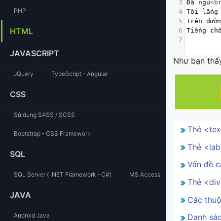
3
Đã ngủ
<
b
PHP
4
Tôi lắng
5
Trên đườ
HTML
6
Tiếng ch
7
JAVASCRIPT
Như bạn thấ
JQuery
TypeScript - Angular
CSS
Sử dụng SASS / SCSS
Thẻ <te
Bootstrap - CSS Framework
Thẻ <lab
SQL
Vấn đề c
SQL Server ( .NET Framework - C#)
MS Access
Thẻ <di
JAVA
Các thuộ
Android Java
Danh sác