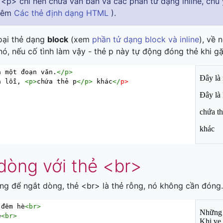
 <p> chỉ nên chứa văn bản và các phần tử dạng inline, ch
thêm
Các thẻ định dạng HTML
).
oại thẻ dạng
block
(xem
phần tử dạng block và inline
), về 
ó, nếu cố tình làm vậy - thẻ p này tự động đóng thẻ khi g
à một đoạn văn.
</
p
>
à lỗi, 
<
p
>
chứa thẻ p
</
p
>
 khác
</
p
>
dòng với thẻ <br>
g để ngắt dòng, thẻ <br> là thẻ rỗng, nó không cần đóng
 đêm hè
<
br
>
e
<
br
>