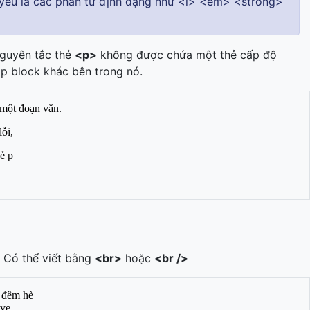
ủ yếu là các phần tử định dạng như <i> <em> <strong>
nguyên tắc thẻ
<p>
không được chứa một thẻ cấp độ
ặp block khác bên trong nó.
. Có thể viết bằng
<br>
hoặc
<br />