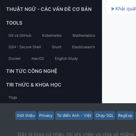
Khái quá
THUẬT NGỮ - CÁC VẤN ĐỀ CƠ BẢN
TOOLS
Git và GitHub
Kubernetes
Mathematica
SSH - Secure Shell
Grunt
Elasticsearch
Docker
macOS
English Study
TIN TỨC CÔNG NGHỆ
TRI THỨC & KHOA HỌC
Yoga
Giới thiệu
Privacy
Từ điển Anh - Việt
Chạy SQL
RegExp
Đây là blog cá nhân, tôi ghi chép và chia sẻ những 