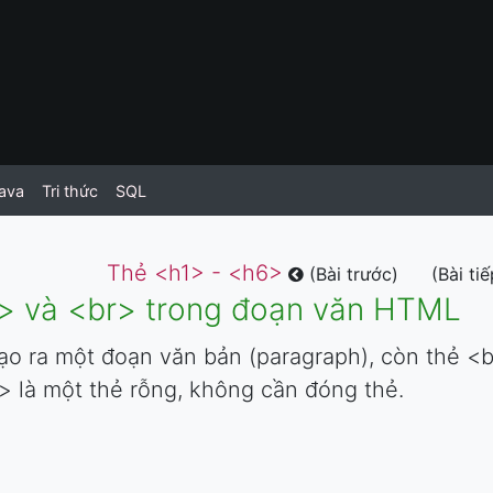
ava
Tri thức
SQL
Thẻ <h1> - <h6>
(Bài trước)
(Bài ti
> và <br> trong đoạn văn HTML
ạo ra một đoạn văn bản (paragraph), còn thẻ <b
 là một thẻ rỗng, không cần đóng thẻ.