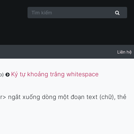
Liên hệ
Ký tự khoảng trắng whitespace
ếp)
r> ngắt xuống dòng một đoạn text (chữ), thẻ