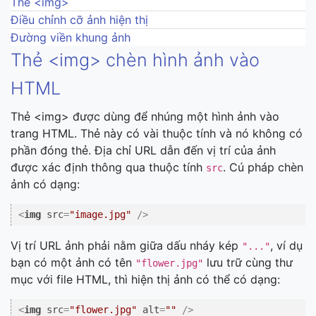
Thẻ <img>
Điều chỉnh cỡ ảnh hiện thị
Đường viền khung ảnh
Thẻ <img> chèn hình ảnh vào
HTML
Thẻ <img> được dùng để nhúng một hình ảnh vào
trang HTML. Thẻ này có vài thuộc tính và nó không có
phần đóng thẻ. Địa chỉ URL dẫn đến vị trí của ảnh
được xác định thông qua thuộc tính
. Cú pháp chèn
src
ảnh có dạng:
<
img
src
=
"image.jpg"
 />
Vị trí URL ảnh phải nằm giữa dấu nháy kép
, ví dụ
"..."
bạn có một ảnh có tên
lưu trữ cùng thư
"flower.jpg"
mục với file HTML, thì hiện thị ảnh có thể có dạng:
<
img
src
=
"flower.jpg"
alt
=
""
 />