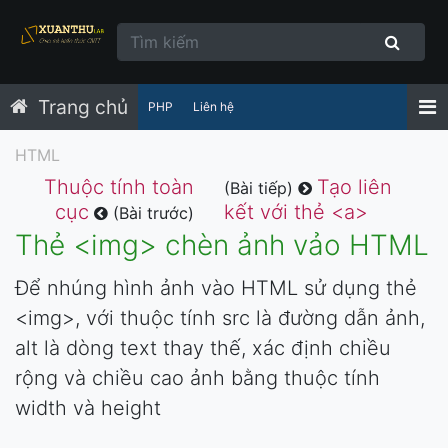
Trang chủ
PHP
Liên hệ
HTML
Thuộc tính toàn
Tạo liên
(Bài tiếp)
cục
kết với thẻ <a>
(Bài trước)
Thẻ <img> chèn ảnh vảo HTML
Để nhúng hình ảnh vào HTML sử dụng thẻ
<img>, với thuộc tính src là đường dẫn ảnh,
alt là dòng text thay thế, xác định chiều
rộng và chiều cao ảnh bằng thuộc tính
width và height