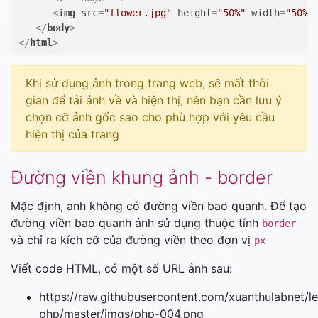
<
img
src
=
"flower.jpg"
height
=
"50%"
width
=
"50%"
</
body
>
</
html
>
Khi sử dụng ảnh trong trang web, sẽ mất thời
gian để tải ảnh về và hiện thị, nên bạn cần lưu ý
chọn cỡ ảnh gốc sao cho phù hợp với yêu cầu
hiện thị của trang
Đường viền khung ảnh - border
Mặc định, anh không có đường viền bao quanh. Để tạo
đường viền bao quanh ảnh sử dụng thuộc tính
border
và chỉ ra kích cỡ của đường viền theo đơn vị
px
Viết code HTML, có một số URL ảnh sau:
https://raw.githubusercontent.com/xuanthulabnet/le
php/master/imgs/php-004.png