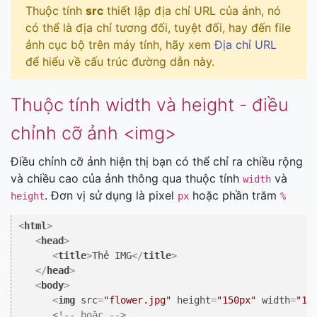
Thuộc tính
src
thiết lập địa chỉ URL của ảnh, nó
có thể là địa chỉ tương đối, tuyệt đối, hay đến file
ảnh cục bộ trên máy tính, hãy xem
Địa chỉ URL
để hiểu về cấu trúc đường dẫn này.
Thuộc tính width và height - điều
chỉnh cỡ ảnh <img>
Điều chỉnh cỡ ảnh hiện thị bạn có thể chỉ ra chiều rộng
và chiều cao của ảnh thông qua thuộc tính
và
width
. Đơn vị sử dụng là pixel
hoặc phần trăm
height
px
%
<
html
>
<
head
>
<
title
>
Thẻ IMG
</
title
>
</
head
>
<
body
>
<
img
src
=
"flower.jpg"
height
=
"150px"
width
=
"15
<!-- hoặc -->