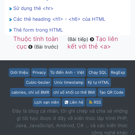
Sử dụng thẻ <hr>
Các thẻ heading <h1> - <h6> của HTML
Thẻ form trong HTML
Thuộc tính toàn
Tạo liên
(Bài tiếp)
cục
kết với thẻ <a>
(Bài trước)
Giới thiệu
Privacy
Từ điển Anh - Việt
Chạy SQL
RegExp
Cubic-bezier
Unix timestamp
Ký tự HTML
calories, chỉ số BMR
chỉ số khối cơ thể BMI
Tạo QR Code
Lịch vạn niên
Liên hệ
RSS
Đây là blog cá nhân, tôi ghi chép và chia sẻ những
gì tôi học được ở đây về kiến thức lập trình PHP,
Java, JavaScript, Android, C# ... và các kiến thức
công nghệ khác