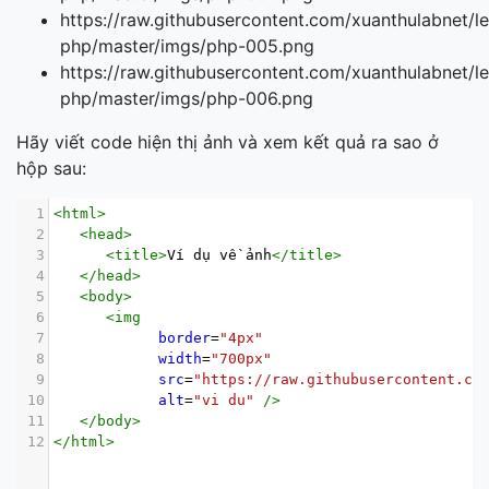
https://raw.githubusercontent.com/xuanthulabnet/le
php/master/imgs/php-005.png
https://raw.githubusercontent.com/xuanthulabnet/le
php/master/imgs/php-006.png
Hãy viết code hiện thị ảnh và xem kết quả ra sao ở
hộp sau:
1
<
html
>
2
<
head
>
3
<
title
>
Ví dụ về ảnh
</
title
>
4
</
head
>
5
<
body
>
6
<
img
7
border
=
"4px"
8
width
=
"700px"
9
src
=
"https://raw.githubusercontent.co
10
alt
=
"vi du"
/>
11
</
body
>
12
</
html
>