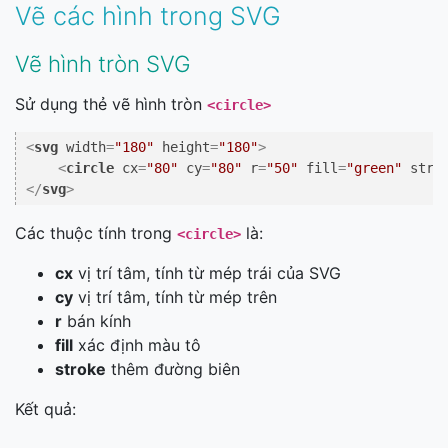
Vẽ các hình trong SVG
Vẽ hình tròn SVG
Sử dụng thẻ vẽ hình tròn
<circle>
<
svg
width
=
"180"
height
=
"180"
>
<
circle
cx
=
"80"
cy
=
"80"
r
=
"50"
fill
=
"green"
stro
</
svg
>
Các thuộc tính trong
là:
<circle>
cx
vị trí tâm, tính từ mép trái của SVG
cy
vị trí tâm, tính từ mép trên
r
bán kính
fill
xác định màu tô
stroke
thêm đường biên
Kết quả: