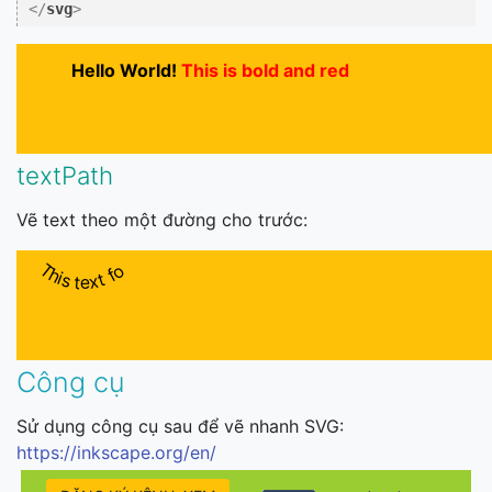
</
svg
>
Hello World!
This is bold and red
textPath
Vẽ text theo một đường cho trước:
This text follows a curve.
Công cụ
Sử dụng công cụ sau để vẽ nhanh SVG:
https://inkscape.org/en/