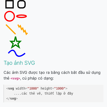
Tạo ảnh SVG
Các ảnh SVG được tạo ra bằng cách bắt đầu sử dụng
thẻ
, cú pháp có dạng:
<svg>
<
svg
width
=
"1000"
height
=
"1000"
>
</
svg
>