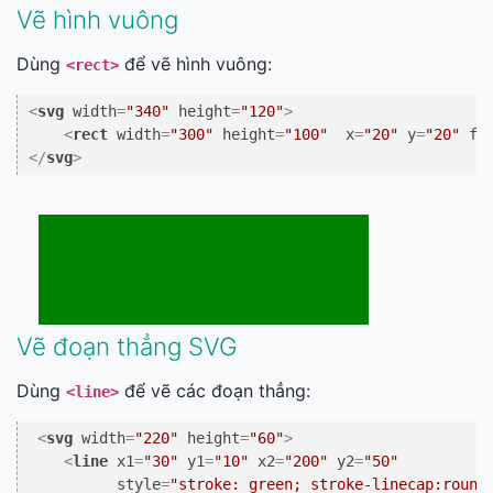
Vẽ hình vuông
Dùng
để vẽ hình vuông:
<rect>
<
svg
width
=
"340"
height
=
"120"
>
<
rect
width
=
"300"
height
=
"100"
x
=
"20"
y
=
"20"
fi
</
svg
>
Vẽ đoạn thẳng SVG
Dùng
để vẽ các đoạn thẳng:
<line>
<
svg
width
=
"220"
height
=
"60"
>
<
line
x1
=
"30"
y1
=
"10"
x2
=
"200"
y2
=
"50"
style
=
"stroke: green; stroke-linecap:round