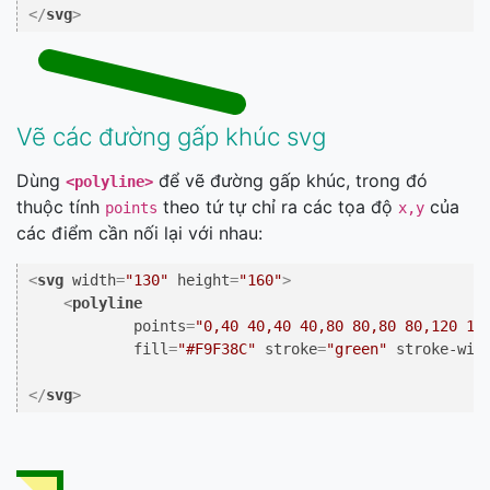
</
svg
>
Vẽ các đường gấp khúc svg
Dùng
để vẽ đường gấp khúc, trong đó
<polyline>
thuộc tính
theo tứ tự chỉ ra các tọa độ
của
points
x,y
các điểm cần nối lại với nhau:
<
svg
width
=
"130"
height
=
"160"
>
<
polyline
points
=
"0,40 40,40 40,80 80,80 80,120 12
fill
=
"#F9F38C"
stroke
=
"green"
stroke-wid
</
svg
>