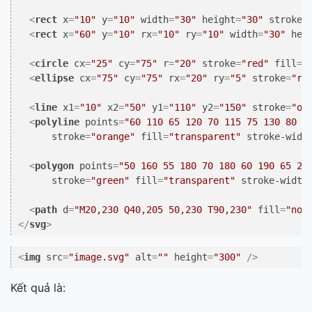
<
rect
x
=
"10"
y
=
"10"
width
=
"30"
height
=
"30"
stroke
=
<
rect
x
=
"60"
y
=
"10"
rx
=
"10"
ry
=
"10"
width
=
"30"
hei
<
circle
cx
=
"25"
cy
=
"75"
r
=
"20"
stroke
=
"red"
fill
=
"
<
ellipse
cx
=
"75"
cy
=
"75"
rx
=
"20"
ry
=
"5"
stroke
=
"re
<
line
x1
=
"10"
x2
=
"50"
y1
=
"110"
y2
=
"150"
stroke
=
"or
<
polyline
points
=
"60 110 65 120 70 115 75 130 80 1
stroke
=
"orange"
fill
=
"transparent"
stroke-widt
<
polygon
points
=
"50 160 55 180 70 180 60 190 65 20
stroke
=
"green"
fill
=
"transparent"
stroke-width
<
path
d
=
"M20,230 Q40,205 50,230 T90,230"
fill
=
"non
</
svg
>
<
img
src
=
"image.svg"
alt
=
""
height
=
"300"
 />
Kết quả là: