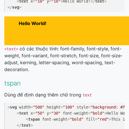
<
text
x
=
"10"
y
=
"10"
>
Hello World!
</
text
>
</
svg
>
Hello World!
có các thuộc tính: font-family, font-style, font-
<text>
weight, font-variant, font-stretch, font-size, font-size-
adjust, kerning, letter-spacing, word-spacing, text-
decoration.
tspan
Dùng để định dạng thêm chữ trong
text
<
svg
width
=
"500"
height
=
"100"
style
=
"background: #ff
<
text
x
=
"50"
y
=
"30"
font-weight
=
"bold"
>
Hello Worl
<
tspan
font-weight
=
"bold"
fill
=
"red"
>
This is
</
text
>