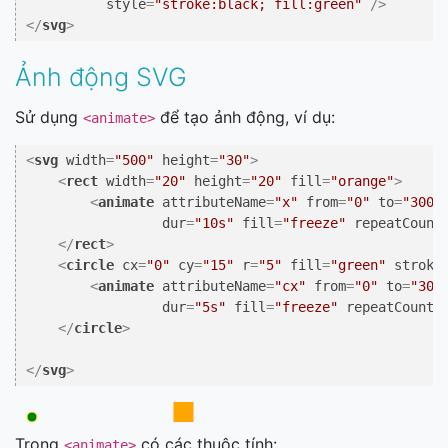
style
=
"stroke:black; fill:green"
 />
</
svg
>
Ảnh động SVG
Sử dụng
để tạo ảnh động, ví dụ:
<animate>
<
svg
width
=
"500"
height
=
"30"
>
<
rect
width
=
"20"
height
=
"20"
fill
=
"orange"
>
<
animate
attributeName
=
"x"
from
=
"0"
to
=
"300"
dur
=
"10s"
fill
=
"freeze"
repeatCount
</
rect
>
<
circle
cx
=
"0"
cy
=
"15"
r
=
"5"
fill
=
"green"
stroke
<
animate
attributeName
=
"cx"
from
=
"0"
to
=
"300
dur
=
"5s"
fill
=
"freeze"
repeatCount
=
</
circle
>
</
svg
>
Trong
có các thuộc tính:
<animate>