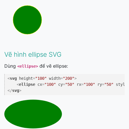
Vẽ hình ellipse SVG
Dùng
để vẽ ellipse:
<ellipse>
<
svg
height
=
"100"
width
=
"200"
>
<
ellipse
cx
=
"100"
cy
=
"50"
rx
=
"100"
ry
=
"50"
style
</
svg
>