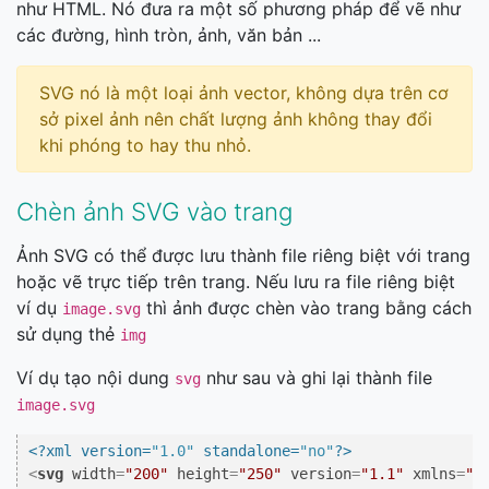
như HTML. Nó đưa ra một số phương pháp để vẽ như
các đường, hình tròn, ảnh, văn bản ...
SVG nó là một loại ảnh vector, không dựa trên cơ
sở pixel ảnh nên chất lượng ảnh không thay đổi
khi phóng to hay thu nhỏ.
Chèn ảnh SVG vào trang
Ảnh SVG có thể được lưu thành file riêng biệt với trang
hoặc vẽ trực tiếp trên trang. Nếu lưu ra file riêng biệt
ví dụ
thì ảnh được chèn vào trang bằng cách
image.svg
sử dụng thẻ
img
Ví dụ tạo nội dung
như sau và ghi lại thành file
svg
image.svg
<?xml version=
"1.0"
 standalone=
"no"
?>
<
svg
width
=
"200"
height
=
"250"
version
=
"1.1"
xmlns
=
"h