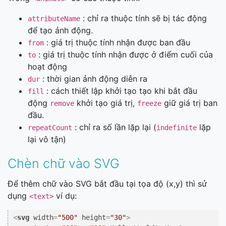
: chỉ ra thuộc tính sẽ bị tác động
attributeName
để tạo ảnh động.
: giá trị thuộc tính nhận được ban đầu
from
: giá trị thuộc tính nhận được ở điểm cuối của
to
hoạt động
: thời gian ảnh động diễn ra
dur
: cách thiết lập khởi tạo tạo khi bắt đầu
fill
động
khởi tạo giá trị,
giữ giá trị ban
remove
freeze
đầu.
: chỉ ra số lần lặp lại (
lặp
repeatCount
indefinite
lại vô tận)
Chèn chữ vào SVG
Để thêm chữ vào SVG bắt đầu tại tọa độ (x,y) thì sử
dụng
ví dụ:
<text>
<
svg
width
=
"500"
height
=
"30"
>