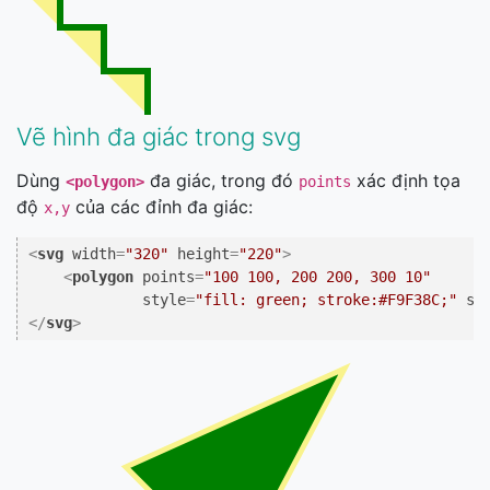
Vẽ hình đa giác trong svg
Dùng
đa giác, trong đó
xác định tọa
<polygon>
points
độ
của các đỉnh đa giác:
x,y
<
svg
width
=
"320"
height
=
"220"
>
<
polygon
points
=
"100 100, 200 200, 300 10"
style
=
"fill: green; stroke:#F9F38C;"
st
</
svg
>