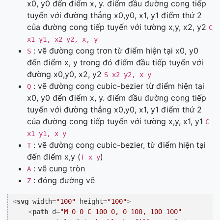
x0, y0 đến điểm x, y. điểm đầu đường cong tiếp
tuyến với đường thẳng x0,y0, x1, y1 điểm thứ 2
của đường cong tiếp tuyến với tường x,y, x2, y2
C
x1 y1, x2 y2, x, y
: vẽ đường cong trơn từ điểm hiện tại x0, y0
S
đến điểm x, y trong đó điểm đầu tiếp tuyến với
đường x0,y0, x2, y2
S x2 y2, x y
: vẽ đường cong cubic-bezier từ điểm hiện tại
Q
x0, y0 đến điểm x, y. điểm đầu đường cong tiếp
tuyến với đường thẳng x0,y0, x1, y1 điểm thứ 2
của đường cong tiếp tuyến với tường x,y, x1, y1
C
x1 y1, x y
: vẽ đường cong cubic-bezier, từ điểm hiện tại
T
đến điểm x,y (
)
T x y
: vẽ cung tròn
A
: đóng đường vẽ
Z
<
svg
width
=
"100"
height
=
"100"
>
<
path
d
=
"M 0 0 C 100 0, 0 100, 100 100"