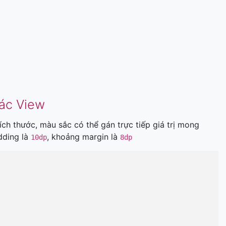
các View
ch thước, màu sắc có thể gán trực tiếp giá trị mong
dding là
, khoảng margin là
10dp
8dp