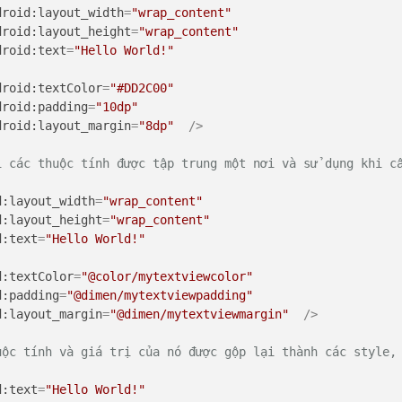
droid:layout_width
=
"wrap_content"
droid:layout_height
=
"wrap_content"
droid:text
=
"Hello World!"
droid:textColor
=
"#DD2C00"
droid:padding
=
"10dp"
droid:layout_margin
=
"8dp"
  />
ị các thuộc tính được tập trung một nơi và sử dụng khi c
d:layout_width
=
"wrap_content"
d:layout_height
=
"wrap_content"
d:text
=
"Hello World!"
d:textColor
=
"@color/mytextviewcolor"
d:padding
=
"@dimen/mytextviewpadding"
d:layout_margin
=
"@dimen/mytextviewmargin"
  />
uộc tính và giá trị của nó được gộp lại thành các style,
d:text
=
"Hello World!"