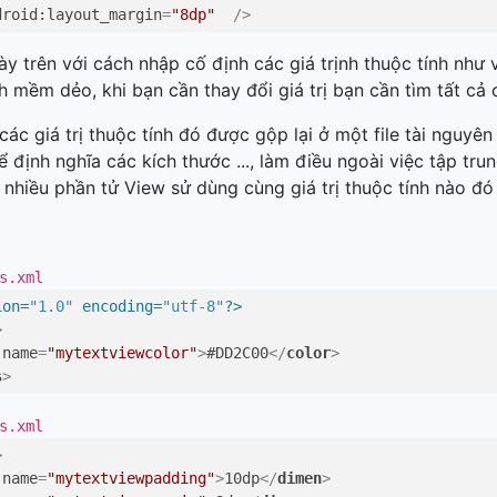
droid:layout_margin
=
"8dp"
  />
ày trên với cách nhập cố định các giá trịnh thuộc tính nh
ính mềm dẻo, khi bạn cần thay đổi giá trị bạn cần tìm tất cả
 các giá trị thuộc tính đó được gộp lại ở một file tài nguyê
 định nghĩa các kích thước ..., làm điều ngoài việc tập trun
i nhiều phần tử View sử dùng cùng giá trị thuộc tính nào đó th
s.xml
ion=
"1.0"
 encoding=
"utf-8"
?>
>
name
=
"mytextviewcolor"
>
#DD2C00
</
color
>
s
>
s.xml
>
name
=
"mytextviewpadding"
>
10dp
</
dimen
>