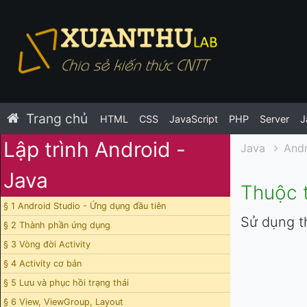
Trang chủ
HTML
CSS
JavaScript
PHP
Server
J
Lập trình Android -
Java
Andr
Java
Thuộc t
§ 1 Android Studio - Ứng dụng đầu tiên
Sử dụng th
§ 2 Thành phần ứng dụng
§ 3 Vòng đời Activity
§ 4 Activity cơ bản
§ 5 Lưu và phục hồi trạng thái
§ 6 View, ViewGroup, Layout