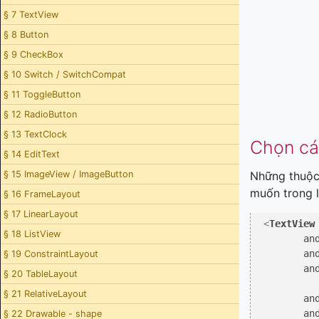
§ 7 TextView
§ 8 Button
§ 9 CheckBox
§ 10 Switch / SwitchCompat
§ 11 ToggleButton
§ 12 RadioButton
§ 13 TextClock
Chọn cá
§ 14 EditText
§ 15 ImageView / ImageButton
Những thuộc 
muốn trong l
§ 16 FrameLayout
§ 17 LinearLayout
<
TextView
§ 18 ListView
an
an
§ 19 ConstraintLayout
an
§ 20 TableLayout
§ 21 RelativeLayout
an
an
§ 22 Drawable - shape