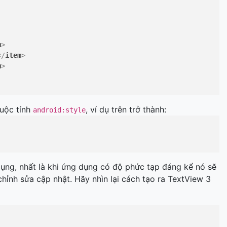
m
>
</
item
>
m
>
huộc tính
, ví dụ trên trở thành:
android:style
dụng, nhất là khi ứng dụng có độ phức tạp đáng kể nó sẽ
 chỉnh sửa cập nhật. Hãy nhìn lại cách tạo ra TextView 3