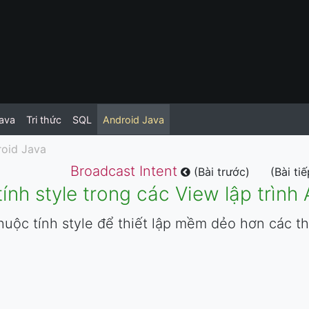
ava
Tri thức
SQL
Android Java
oid Java
Broadcast Intent
(Bài trước)
(Bài ti
ính style trong các View lập trình
uộc tính style để thiết lập mềm dẻo hơn các thu