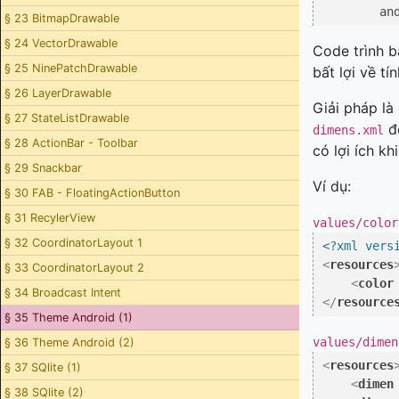
an
§ 23 BitmapDrawable
§ 24 VectorDrawable
Code trình b
§ 25 NinePatchDrawable
bất lợi về t
§ 26 LayerDrawable
Giải pháp là
§ 27 StateListDrawable
để
dimens.xml
§ 28 ActionBar - Toolbar
có lợi ích kh
§ 29 Snackbar
Ví dụ:
§ 30 FAB - FloatingActionButton
§ 31 RecylerView
values/color
§ 32 CoordinatorLayout 1
<?xml vers
<
resources
§ 33 CoordinatorLayout 2
<
color
§ 34 Broadcast Intent
</
resource
§ 35 Theme Android (1)
values/dimen
§ 36 Theme Android (2)
<
resources
§ 37 SQlite (1)
<
dimen
§ 38 SQlite (2)