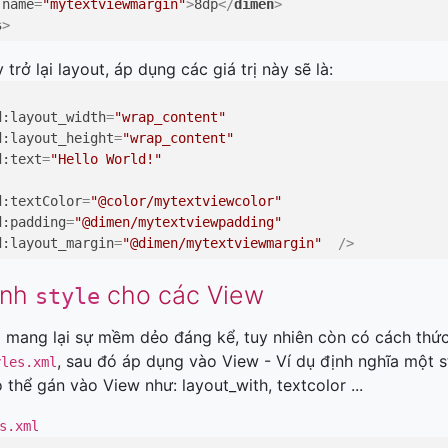
name
=
"mytextviewmargin"
>
8dp
</
dimen
>
s
>
trở lại layout, áp dụng các giá trị này sẽ là:
d:layout_width
=
"wrap_content"
d:layout_height
=
"wrap_content"
d:text
=
"Hello World!"
d:textColor
=
"@color/mytextviewcolor"
d:padding
=
"@dimen/mytextviewpadding"
d:layout_margin
=
"@dimen/mytextviewmargin"
  />
ính
cho các View
style
 mang lại sự mềm dẻo đáng kể, tuy nhiên còn có cách thức
, sau đó áp dụng vào View - Ví dụ định nghĩa một s
yles.xml
 thể gán vào View như: layout_with, textcolor ...
s.xml