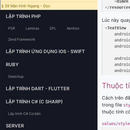
<
dimen
§ 39 Màn hình Ngang - Dọc
</
resource
LẬP TRÌNH PHP
Lúc này quay 
<
TextView
PSR
Laminas
SPL
Xenforo
androi
Zend Framework
androi
androi
LẬP TRÌNH ỨNG DỤNG IOS - SWIFT
androi
RUBY
androi
androi
Sketchup
Thuộc t
LẬP TRÌNH DART - FLUTTER
Cách trên đã
LẬP TRÌNH C# (C SHARP)
trong file
st
thuộc tính có
Lập trình C# Cơ bản
values/style
SERVER