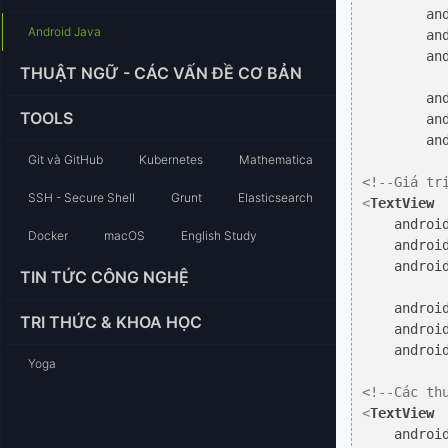
an
Android Java
an
an
THUẬT NGỮ - CÁC VẤN ĐỀ CƠ BẢN
an
TOOLS
an
an
Git và GitHub
Kubernetes
Mathematica
<!--Giá tr
SSH - Secure Shell
Grunt
Elasticsearch
<
TextView
androi
Docker
macOS
English Study
androi
androi
TIN TỨC CÔNG NGHỆ
androi
TRI THỨC & KHOA HỌC
androi
androi
Yoga
<!--Các th
<
TextView
androi