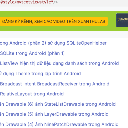
"@style/mytextviewstyle"
/>
ĐĂNG KÝ KÊNH, XEM CÁC VIDEO TRÊN XUANTHULAB
rong Android (phần 2) sử dụng SQLiteOpenHelper
SQLite trong Android (phần 1)
ListView hiện thị dữ liệu dạng danh sách trong Android
ử dụng Theme trong lập trình Android
Broadcast Intent BroadcastReceiver trong Android
RelativeLayout trong Android
ên Drawable (6) ảnh StateListDrawable trong Android
ên Drawable (5) ảnh LayerDrawable trong Android
ên Drawable (4) ảnh NinePatchDrawable trong Android