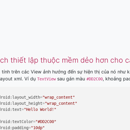
ch thiết lập thuộc mềm dẻo hơn cho 
tính trên các View ảnh hướng đến sự hiện thị của nó như kí
ayout xml. Ví dụ
sau gán màu
, khoảng pa
TextView
#DD2C00
droid:layout_width
=
"wrap_content"
droid:layout_height
=
"wrap_content"
droid:text
=
"Hello World!"
droid:textColor
=
"#DD2C00"
droid:padding
=
"10dp"