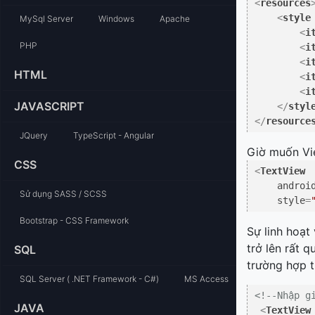
<
resources
<
style
MySql Server
Windows
Apache
<
i
PHP
<
i
<
i
HTML
<
i
<
i
JAVASCRIPT
</
styl
</
resource
JQuery
TypeScript - Angular
Giờ muốn Vie
CSS
<
TextView
androi
Sử dụng SASS / SCSS
style
=
Bootstrap - CSS Framework
Sự linh hoạt
trở lên rất 
SQL
trường hợp t
SQL Server ( .NET Framework - C#)
MS Access
<!--Nhập g
JAVA
<
TextView