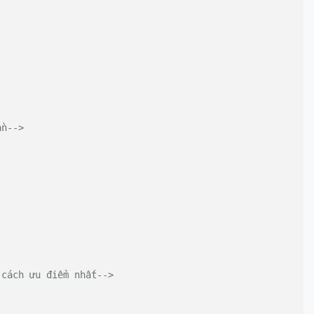
ần-->
 cách ưu điểm nhất-->