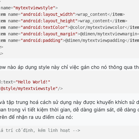
>
name
=
"mytextviewstyle"
>
tem
name
=
"android:layout_width"
>
wrap_content
</
item
>
tem
name
=
"android:layout_height"
>
wrap_content
</
item
>
tem
name
=
"android:textColor"
>
@color/mytextviewcolor
</
ite
tem
name
=
"android:layout_margin"
>
@dimen/mytextviewmargin
tem
name
=
"android:padding"
>
@dimen/mytextviewpadding
</
ite
e
>
s
>
w nào áp dụng style này chỉ việc gán cho nó thông qua t
d:text
=
"Hello World!"
"@style/mytextviewstyle"
/>
 và tập trung hoá cách sử dụng này được khuyến khích sử 
quan trong vì tiết kiệm thời gian, dễ dàng giám sát, dễ dàng
rên để nhận ra ưu điểm của nó:
iá trí cố định, kém linh hoạt -->