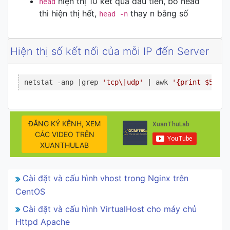
hiện thị 10 kết quả đầu tiên, bỏ head
head
thì hiện thị hết,
thay n bằng số
head -n
Hiện thị số kết nối của mỗi IP đến Server
netstat -anp |grep 
'tcp\|udp'
 | awk 
'{print $5}'
 |
ĐĂNG KÝ KÊNH, XEM
CÁC VIDEO TRÊN
XUANTHULAB
Cài đặt và cấu hình vhost trong Nginx trên
CentOS
Cài đặt và cấu hình VirtualHost cho máy chủ
Httpd Apache