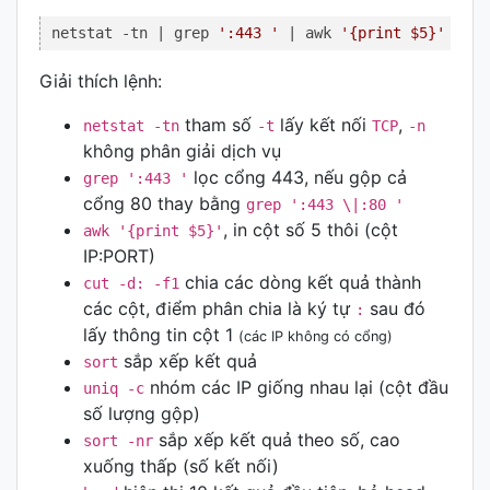
netstat -tn | grep 
':443 '
 | awk 
'{print $5}'
 | 
cu
Giải thích lệnh:
tham số
lấy kết nối
,
netstat -tn
-t
TCP
-n
không phân giải dịch vụ
lọc cổng 443, nếu gộp cả
grep ':443 '
cổng 80 thay bằng
grep ':443 \|:80 '
, in cột số 5 thôi (cột
awk '{print $5}'
IP:PORT)
chia các dòng kết quả thành
cut -d: -f1
các cột, điểm phân chia là ký tự
sau đó
:
lấy thông tin cột 1
(các IP không có cổng)
sắp xếp kết quả
sort
nhóm các IP giống nhau lại (cột đầu
uniq -c
số lượng gộp)
sắp xếp kết quả theo số, cao
sort -nr
xuống thấp (số kết nối)