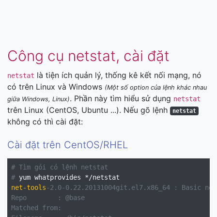
Công cụ netstat, cài đặt
là tiện ích quản lý, thống kê kết nối mạng, nó
netstat
có trên Linux và Windows
(Một số option của lệnh khác nhau
. Phần này tìm hiểu sử dụng
netstat
giữa Windows, Linux)
trên Linux (CentOS, Ubuntu ...). Nếu gõ lệnh
netstat
không có thì cài đặt:
Cài đặt trên CentOS/RHEL
# Tìm gói có lệnh netstat
#
net-tools
-2.0-0.22.20131004git.el7.x86_64 : Basic net
Repo        : @base

Matched from:
