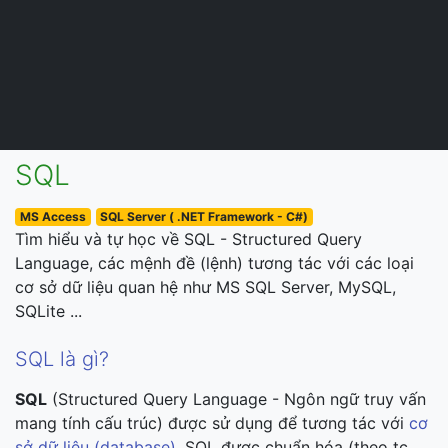
SQL
MS Access
SQL Server ( .NET Framework - C#)
Tìm hiểu và tự học về SQL - Structured Query
Language, các mệnh đề (lệnh) tương tác với các loại
cơ sở dữ liệu quan hệ như MS SQL Server, MySQL,
SQLite ...
SQL là gì?
SQL
(Structured Query Language - Ngôn ngữ truy vấn
mang tính cấu trúc) được sử dụng để tương tác với
cơ
sở dữ liệu (database)
. SQL được chuẩn hóa (theo tc