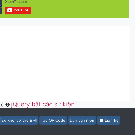
jQuery bắt các sự kiện
ếp)
ỉ số khối cơ thể BMI
Tạo QR Code
Lịch vạn niên
Liên hệ