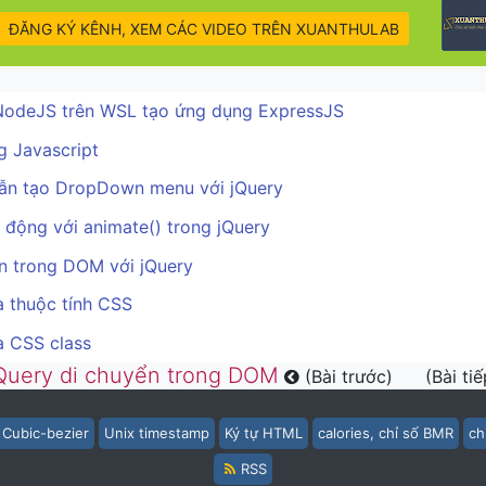
ĐĂNG KÝ KÊNH, XEM CÁC VIDEO TRÊN XUANTHULAB
NodeJS trên WSL tạo ứng dụng ExpressJS
g Javascript
ẫn tạo DropDown menu với jQuery
 động với animate() trong jQuery
n trong DOM với jQuery
à thuộc tính CSS
à CSS class
Query di chuyển trong DOM
(Bài trước)
(Bài ti
Cubic-bezier
Unix timestamp
Ký tự HTML
calories, chỉ số BMR
ch
RSS