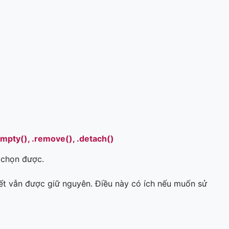
empty(), .remove(), .detach()
 chọn được.
kết vẫn được giữ nguyên. Điều này có ích nếu muốn sử