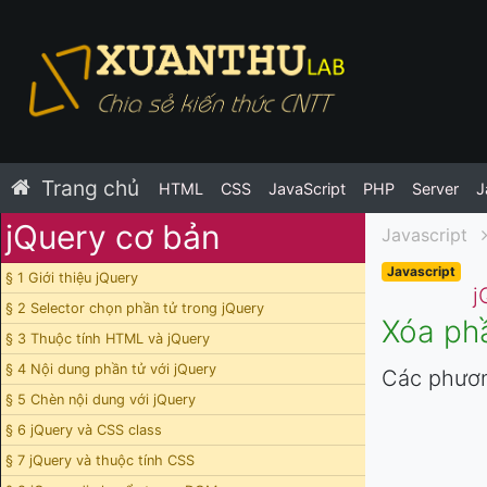
Trang chủ
HTML
CSS
JavaScript
PHP
Server
J
jQuery cơ bản
Javascript
Javascript
§ 1 Giới thiệu jQuery
j
§ 2 Selector chọn phần tử trong jQuery
Xóa ph
§ 3 Thuộc tính HTML và jQuery
§ 4 Nội dung phần tử với jQuery
Các phươn
§ 5 Chèn nội dung với jQuery
§ 6 jQuery và CSS class
§ 7 jQuery và thuộc tính CSS