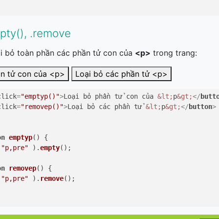
pty(), .remove
ại bỏ toàn phần các phần tử con của
<p>
trong trang:
ần tử con của <p>
Loại bỏ các phần tử <p>
click
=
"emptyp()"
>
Loại bỏ phần tử con của 
&lt;
p
&gt;
</
butt
click
=
"removep()"
>
Loại bỏ các phần tử 
&lt;
p
&gt;
</
button
>
on
emptyp
(
) {

 
"p,pre"
 ).
empty
();

on
removep
(
) {

 
"p,pre"
 ).
remove
();
