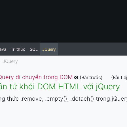
ava
Tri thức
SQL
JQuery
JQuery
Query di chuyển trong DOM
(Bài trước)
(Bài ti
ần tử khỏi DOM HTML với jQuery
g thức .remove, .empty(), .detach() trong jQu