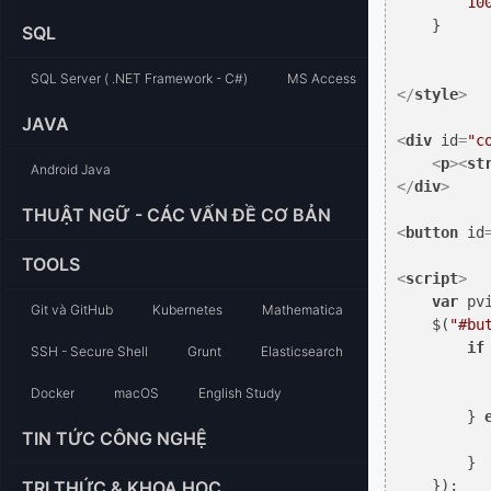
10
    }

SQL
SQL Server ( .NET Framework - C#)
MS Access
</
style
>
JAVA
<
div
id
=
"c
<
p
>
<
st
Android Java
</
div
>
THUẬT NGỮ - CÁC VẤN ĐỀ CƠ BẢN
<
button
id
TOOLS
<
script
>
var
 pvi
Git và GitHub
Kubernetes
Mathematica
    $(
"#bu
if
SSH - Secure Shell
Grunt
Elasticsearch
          
Docker
macOS
English Study
          
        } 
TIN TỨC CÔNG NGHỆ
          
        }

TRI THỨC & KHOA HỌC