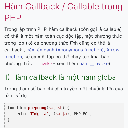
Hàm Callback / Callable trong
PHP
Trong lập trình PHP, hàm callback (còn gọi là callable)
có thể là một hàm toàn cục độc lập, một phương thức
trong lớp (kể cả phương thức tĩnh cũng có thể là
callback),
hàm ẩn danh (Anonymous function), Arrow
function
, kể cả mội lớp có thể chạy (có khai báo
phương thức
- xem thêm
hàm __invoke
)
__invoke
1) Hàm callback là một hàm global
Trong tham số bạn chỉ cần truyền một chuỗi là tên của
hàm, ví dụ:
function
phepcong
(
$a
, 
$b
) 
{

echo
'Tổng là'
, (
$a
+
$b
), PHP_EOL;

}
