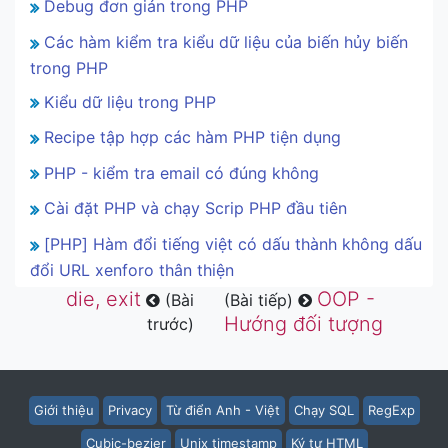
Debug đơn giản trong PHP
Các hàm kiểm tra kiểu dữ liệu của biến hủy biến
trong PHP
Kiểu dữ liệu trong PHP
Recipe tập hợp các hàm PHP tiện dụng
PHP - kiểm tra email có đúng không
Cài đặt PHP và chạy Scrip PHP đầu tiên
[PHP] Hàm đổi tiếng việt có dấu thành không dấu
đổi URL xenforo thân thiện
die, exit
OOP -
(Bài
(Bài tiếp)
Hướng đối tượng
trước)
Giới thiệu
Privacy
Từ điển Anh - Việt
Chạy SQL
RegExp
Cubic-bezier
Unix timestamp
Ký tự HTML