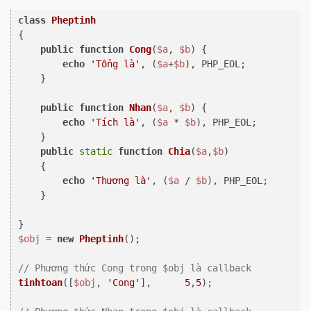
class
Pheptinh
{

public
function
Cong
(
$a
, 
$b
) 
{

echo
'Tổng là'
, (
$a
+
$b
), PHP_EOL;

    }

public
function
Nhan
(
$a
, 
$b
) 
{

echo
'Tích là'
, (
$a
 * 
$b
), PHP_EOL;

    }

public
static
function
Chia
(
$a
,
$b
)

{

echo
'Thương là'
, (
$a
 / 
$b
), PHP_EOL;

    }

$obj
 = 
new
Pheptinh
();

// Phương thức Cong trong $obj là callback
tinhtoan
([
$obj
, 
'Cong'
],      
5
,
5
);
