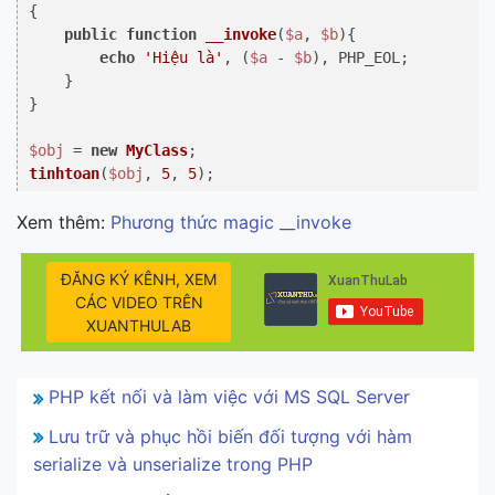
{

public
function
__invoke
(
$a
, 
$b
)
{

echo
'Hiệu là'
, (
$a
 - 
$b
), PHP_EOL;

    }

}

$obj
 = 
new
MyClass
tinhtoan
(
$obj
, 
5
, 
5
Xem thêm:
Phương thức magic __invoke
ĐĂNG KÝ KÊNH, XEM
CÁC VIDEO TRÊN
XUANTHULAB
PHP kết nối và làm việc với MS SQL Server
Lưu trữ và phục hồi biến đối tượng với hàm
serialize và unserialize trong PHP