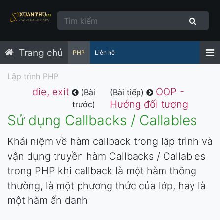
Trang chủ
PHP
Liên hệ
Lập trình PHP
die, exit
OOP -
(Bài
(Bài tiếp)
Hướng đối tượng
trước)
Sử dụng Callbacks / Callables
Khái niệm về hàm callback trong lập trình và
vận dụng truyền hàm Callbacks / Callables
trong PHP khi callback là một hàm thông
thường, là một phương thức của lớp, hay là
một hàm ẩn danh