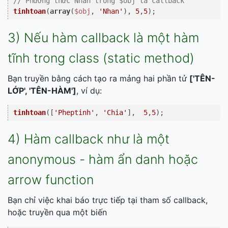
// Phương thức Nhan trong $obj là callback
tinhtoan
(
array
(
$obj
, 
'Nhan'
), 
5
,
5
3) Nếu hàm callback là một hàm
tĩnh trong class (static method)
Bạn truyền bằng cách tạo ra mảng hai phần tử
['TÊN-
LỚP', 'TÊN-HÀM']
, ví dụ:
tinhtoan
([
'Pheptinh'
, 
'Chia'
],  
5
,
5
4) Hàm callback như là một
anonymous - hàm ẩn danh hoặc
arrow function
Bạn chỉ việc khai báo trực tiếp tại tham số callback,
hoặc truyền qua một biến