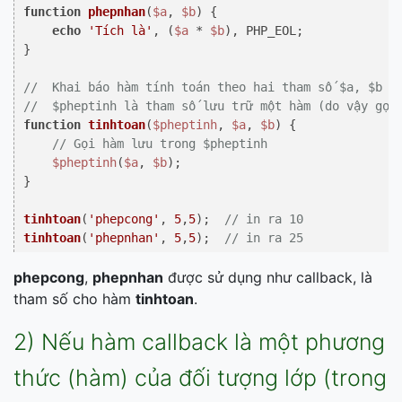
function
phepnhan
(
$a
, 
$b
) 
{

echo
'Tích là'
, (
$a
 * 
$b
), PHP_EOL;

}

//  Khai báo hàm tính toán theo hai tham số $a, $b
//  $pheptinh là tham số lưu trữ một hàm (do vậy gọi
function
tinhtoan
(
$pheptinh
, 
$a
, 
$b
) 
{

// Gọi hàm lưu trong $pheptinh
$pheptinh
(
$a
, 
$b
);

}

tinhtoan
(
'phepcong'
, 
5
,
5
);  
// in ra 10
tinhtoan
(
'phepnhan'
, 
5
,
5
);  
// in ra 25
phepcong
,
phepnhan
được sử dụng như callback, là
tham số cho hàm
tinhtoan
.
2) Nếu hàm callback là một phương
thức (hàm) của đối tượng lớp (trong