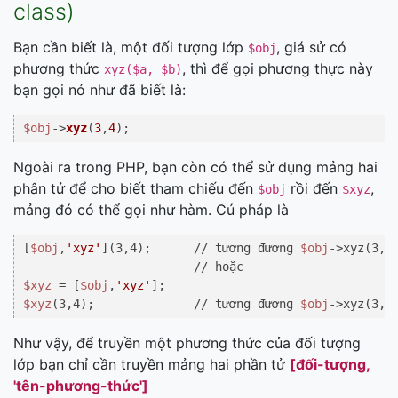
class)
Bạn cần biết là, một đối tượng lớp
, giá sử có
$obj
phương thức
, thì để gọi phương thực này
xyz($a, $b)
bạn gọi nó như đã biết là:
$obj
->
xyz
(
3
,
4
);
Ngoài ra trong PHP, bạn còn có thể sử dụng mảng hai
phân tử để cho biết tham chiếu đến
rồi đến
,
$obj
$xyz
mảng đó có thể gọi như hàm. Cú pháp là
[
$obj
,
'xyz'
](3,4);      // tương đương 
$obj
->xyz(3,4)
$xyz
 = [
$obj
,
'xyz'
$xyz
(3,4);              // tương đương 
$obj
Như vậy, để truyền một phương thức của đối tượng
lớp bạn chỉ cần truyền mảng hai phần tử
[đối-tượng,
'tên-phương-thức']