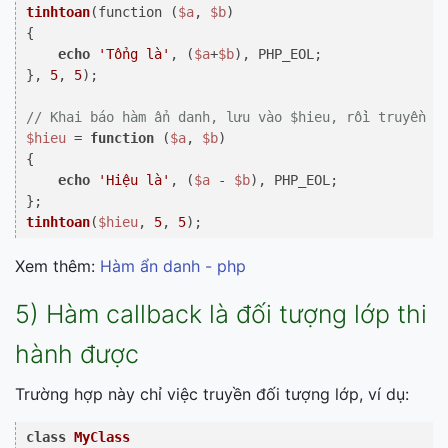
tinhtoan
(function (
$a
, 
$b
)

{

echo
'Tổng là'
, (
$a
+
$b
), PHP_EOL;

}, 
5
, 
5
);

// Khai báo hàm ẩn danh, lưu vào $hieu, rồi truyền c
$hieu
 = 
function
 (
$a
, 
$b
{

echo
'Hiệu là'
, (
$a
 - 
$b
), PHP_EOL;

tinhtoan
(
$hieu
, 
5
, 
5
Xem thêm:
Hàm ẩn danh - php
5) Hàm callback là đối tượng lớp thi
hành được
Trường hợp này chỉ việc truyền đối tượng lớp, ví dụ:
class
MyClass