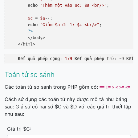
echo
"Thêm một vào 
$c
: 
$a
 <br/>"
;

$c
 = 
$a
--;

echo
"Giảm 
$a
 đi 1: 
$c
 <br/>"
;

?>
        </body>

    </html>
K
ế
t
qu
ả 
ph
é
p
c
ộ
ng
: 
179
K
ế
t
qu
ả 
ph
é
p
tr
ừ: 
-9
K
ế
t
Toán tử so sánh
Các toán tử so sánh trong PHP gồm có:
==
!=
>
<
>=
<=
Cách sử dụng các toán tử này được mô tả như bảng
sau: Giả sử có hai số $C và $D với các giá trị thiết lập
như sau:
Giá trị $C: