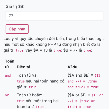
Giá trị $B:
Lưu ý vì quy tắc chuyển đổi biến, trong biểu thức logic
nếu một số khác không PHP tự động nhận biết đó là
giá trị
, vậy $A = 13 là
; $B = 77 là
;
true
true
true
Toán
tử
Diễn tả
Ví dụ
Toán tử và:
($A and $B) ≡
and
(13
nếu hai toán hạng có
true
and 77) ≡ (true
giá trị
true
and true) ≡ true
Toán tử hoặc:
($A or $B) ≡
or
(13 or
nếu một trong hai
true
77) ≡ (true or
toán tử là
true
true) ≡ true