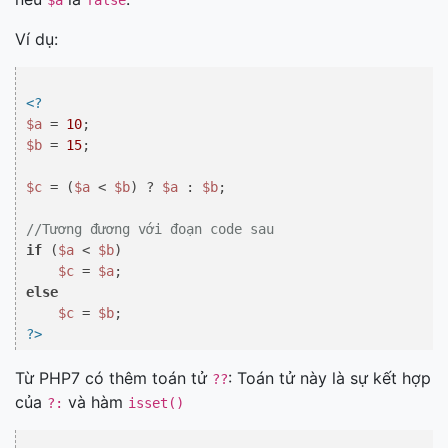
$a
false
Ví dụ:
<?
$a
 = 
10
$b
 = 
15
;

$c
 = (
$a
 < 
$b
) ? 
$a
 : 
$b
;

//Tương đương với đoạn code sau
if
 (
$a
 < 
$b
)

$c
 = 
$a
else
$c
 = 
$b
?>
Từ PHP7 có thêm toán tử
: Toán tử này là sự kết hợp
??
của
và hàm
?:
isset()