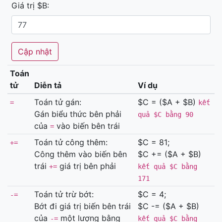
Giá trị $B:
Toán
tử
Diễn tả
Ví dụ
Toán tử gán:
$C = ($A + $B)
=
kết
Gán biểu thức bên phải
quả $C bằng 90
của
vào biến bên trái
=
Toán tử công thêm:
$C = 81;
+=
Công thêm vào biến bên
$C += ($A + $B)
trái
giá trị bên phải
+=
kết quả $C bằng
171
Toán tử trừ bớt:
$C = 4;
-=
Bớt đi giá trị biến bên trái
$C -= ($A + $B)
của
một lượng bằng
-=
kết quả $C bằng