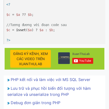
<?
$c
 = 
$a
 ?? 
$b
;

//Tương đương với đoạn code sau
$c
 = 
isset
(
$a
) ? 
$a
 : 
$b
;

?>
ĐĂNG KÝ KÊNH, XEM
CÁC VIDEO TRÊN
XUANTHULAB
PHP kết nối và làm việc với MS SQL Server
Lưu trữ và phục hồi biến đối tượng với hàm
serialize và unserialize trong PHP
Debug đơn giản trong PHP