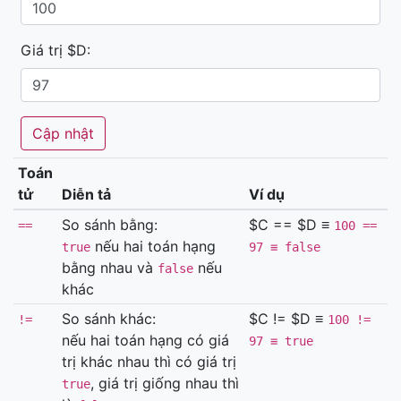
Giá trị $D:
Toán
tử
Diễn tả
Ví dụ
So sánh bằng:
$C == $D ≡
==
100 ==
nếu hai toán hạng
true
97 ≡ false
bằng nhau và
nếu
false
khác
So sánh khác:
$C != $D ≡
!=
100 !=
nếu hai toán hạng có giá
97 ≡ true
trị khác nhau thì có giá trị
, giá trị giống nhau thì
true