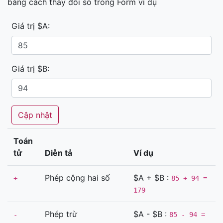
bằng cách thay đổi số trong Form ví dụ
Giá trị $A:
Giá trị $B:
Toán
tử
Diễn tả
Ví dụ
Phép cộng hai số
$A + $B :
+
85 + 94 =
179
Phép trừ
$A - $B :
-
85 - 94 =