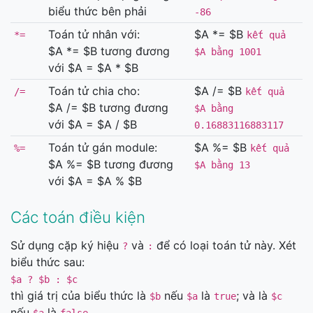
biểu thức bên phải
-86
Toán tử nhân với:
$A *= $B
*=
kết quả
$A *= $B tương đương
$A bằng 1001
với $A = $A * $B
Toán tử chia cho:
$A /= $B
/=
kết quả
$A /= $B tương đương
$A bằng
với $A = $A / $B
0.16883116883117
Toán tử gán module:
$A %= $B
%=
kết quả
$A %= $B tương đương
$A bằng 13
với $A = $A % $B
Các toán điều kiện
Sử dụng cặp ký hiệu
và
để có loại toán tử này. Xét
?
:
biểu thức sau:
$a ? $b : $c
thì giá trị của biểu thức là
nếu
là
; và là
$b
$a
true
$c
nếu
là
.