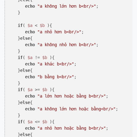
echo
"a không lớn hơn b<br/>"
; 

    } 

if
( 
$a
 < 
$b
 ){ 

echo
"a nhỏ hơn b<br/>"
; 

    }
else
{ 

echo
"a không nhỏ hơn b<br/>"
; 

    } 

if
( 
$a
 != 
$b
 ){ 

echo
"a khác b<br/>"
; 

    }
else
{ 

echo
"b bằng b<br/>"
; 

    } 

if
( 
$a
 >= 
$b
 ){ 

echo
"a lớn hơn hoặc bằng b<br/>"
; 

    }
else
{ 

echo
"a không lớn hơn hoặc bằng<br/>"
; 

    } 

if
( 
$a
 <= 
$b
 ){ 

echo
"a nhỏ hơn hoặc bằng b<br/>"
; 

    }
else
{ 
