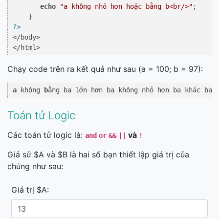
echo
"a không nhỏ hơn hoặc bằng b<br/>"
; 

?>
</body> 

</html>
Chạy code trên ra kết quả như sau (a = 100; b = 97):
a
 không 
b
ằng ba lớn hơn ba không nhỏ hơn ba khác ba 
Toán tử Logic
Các toán tử logic là:
và
and
or
&&
||
!
Giả sử $A và $B là hai số bạn thiết lập giá trị của
chúng như sau:
Giá trị $A: