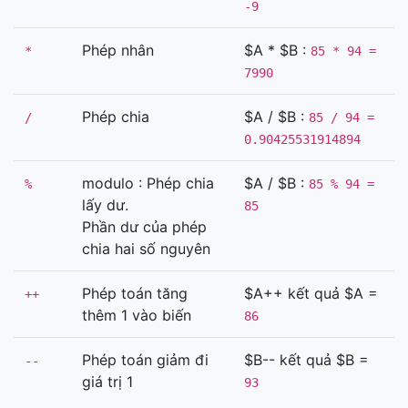
-9
Phép nhân
$A * $B :
*
85 * 94 =
7990
Phép chia
$A / $B :
/
85 / 94 =
0.90425531914894
modulo : Phép chia
$A / $B :
%
85 % 94 =
lấy dư.
85
Phần dư của phép
chia hai số nguyên
Phép toán tăng
$A++ kết quả $A =
++
thêm 1 vào biến
86
Phép toán giảm đi
$B-- kết quả $B =
--
giá trị 1
93