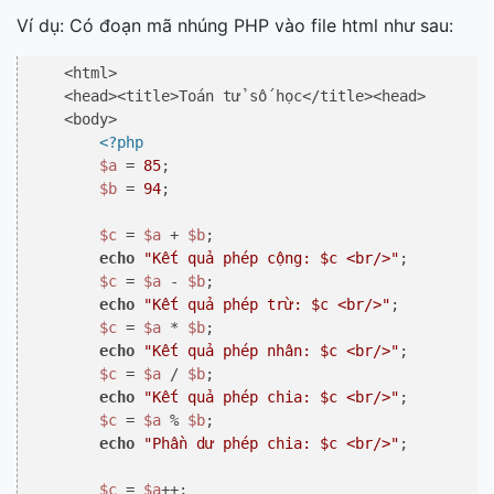
Ví dụ: Có đoạn mã nhúng PHP vào file html như sau:
    <html>

    <head><title>Toán tử số học</title><head>

    <body>

<?php
$a
 = 
85
;

$b
 = 
94
;

$c
 = 
$a
 + 
$b
;

echo
"Kết quả phép cộng: 
$c
 <br/>"
;

$c
 = 
$a
 - 
$b
;

echo
"Kết quả phép trừ: 
$c
 <br/>"
;

$c
 = 
$a
 * 
$b
;

echo
"Kết quả phép nhân: 
$c
 <br/>"
;

$c
 = 
$a
 / 
$b
;

echo
"Kết quả phép chia: 
$c
 <br/>"
;

$c
 = 
$a
 % 
$b
;

echo
"Phần dư phép chia: 
$c
 <br/>"
;

$c
 = 
$a
++;
