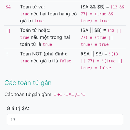
Toán tử và:
($A && $B) ≡
&&
(13 &&
nếu hai toán hạng có
true
77) ≡ (true &&
giá trị
true
true) ≡ true
Toán tử hoặc:
($A || $B) ≡
||
(13 ||
nếu một trong hai
true
77) ≡ (true ||
toán tử là
true
true) ≡ true
Toán NOT (phủ định):
!($A || $B) ≡
!
!(13
nếu giá trị là
true
false
|| 77) ≡ !(true ||
true) ≡ false
Các toán tử gán
Các toán tử gán gồm:
=
+=
-=
*=
/=
%=
Giá trị $A: