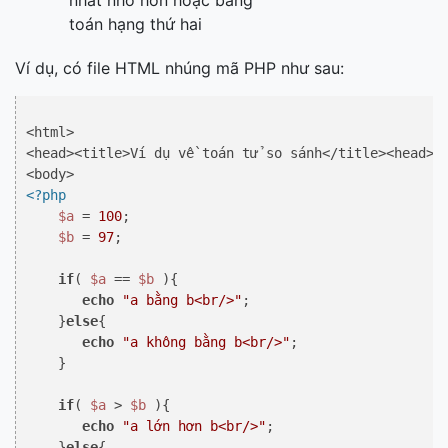
nhất nhỏ hơn hoặc bằng
toán hạng thứ hai
Ví dụ, có file HTML nhúng mã PHP như sau:
<html> 

<head><title>Ví dụ về toán tử so sánh</title><head> 

<?php
$a
 = 
100
; 

$b
 = 
97
;

if
( 
$a
 == 
$b
 ){ 

echo
"a bằng b<br/>"
; 

    }
else
{ 

echo
"a không bằng b<br/>"
;  

    } 

if
( 
$a
 > 
$b
 ){ 

echo
"a lớn hơn b<br/>"
; 

    }
else
{ 
