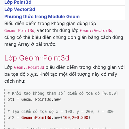
Lớp Point3d
Lớp Vector3d
Phương thức trong Module Geom
Biểu diễn điểm trong không gian dùng lớp
, vector thì dùng lớp
,
Geom::Point3d
Geom::Vector3d
cũng có thể biểu diễn chúng đơn giản bằng cách dùng
mảng Array ở bài trước.
Lớp Geom::Point3d
Lớp
biểu diễn điểm trong không gian với
Geom::Point3d
ba tọa độ x,y,z. Khởi tạo một đối tượng này có mấy
cách như:
# Khởi tạo không tham số, điểm có tọa độ [0,0,0]
pt1 = Geom::Point3d.new

# Tạo điểm có tọa độ x = 100, y = 200, z = 300
pt2 = 
Geom::Point3d
.new(
100
,
200
,
300
)
