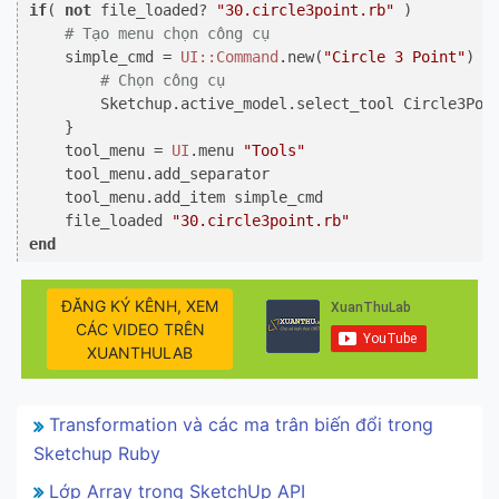
if
( 
not
 file_loaded? 
"30.circle3point.rb"
 )

# Tạo menu chọn công cụ
    simple_cmd = 
UI
:
:Command
.new(
"Circle 3 Point"
) {

# Chọn công cụ
        Sketchup.active_model.select_tool Circle3Poin
    }

    tool_menu = 
UI
.menu 
"Tools"
    tool_menu.add_separator

    tool_menu.add_item simple_cmd

    file_loaded 
"30.circle3point.rb"
end
ĐĂNG KÝ KÊNH, XEM
CÁC VIDEO TRÊN
XUANTHULAB
Transformation và các ma trân biến đổi trong
Sketchup Ruby
Lớp Array trong SketchUp API