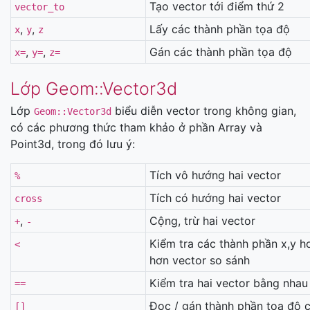
Tạo vector tới điểm thứ 2
vector_to
,
,
Lấy các thành phần tọa độ
x
y
z
,
,
Gán các thành phần tọa độ
x=
y=
z=
Lớp Geom::Vector3d
Lớp
biểu diễn vector trong không gian,
Geom::Vector3d
có các phương thức tham khảo ở phần Array và
Point3d, trong đó lưu ý:
Tích vô hướng hai vector
%
Tích có hướng hai vector
cross
,
Cộng, trừ hai vector
+
-
Kiểm tra các thành phần x,y h
<
hơn vector so sánh
Kiểm tra hai vector bằng nha
==
Đọc / gán thành phần tọa độ 
[]