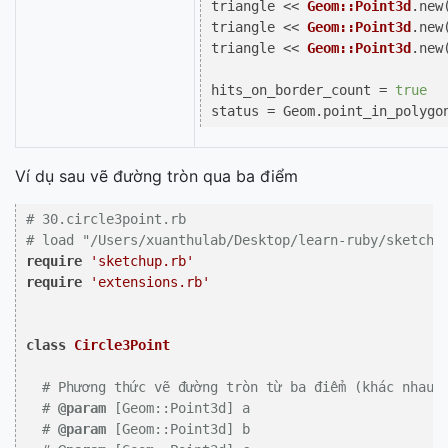
triangle << 
Geom::Point3d
.new
triangle << 
Geom::Point3d
.new
triangle << 
Geom::Point3d
.new
hits_on_border_count = 
true
Ví dụ sau vẽ đường tròn qua ba điểm
# 30.circle3point.rb
# load "/Users/xuanthulab/Desktop/learn-ruby/sketchu
require
'sketchup.rb'
require
'extensions.rb'
class
Circle3Point
# Phương thức vẽ đường tròn từ ba điểm (khác nhau,
# 
@param
 [Geom::Point3d] a
# 
@param
 [Geom::Point3d] b