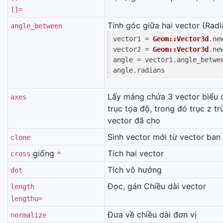
[]=
Tính góc giữa hai vector (Radi
angle_between
vector1 = 
Geom::Vector3d
.ne
vector2 = 
Geom::Vector3d
.ne
angle = vector1.angle_betwee
Lấy mảng chứa 3 vector biểu 
axes
trục tọa độ, trong đó trục z tr
vector đã cho
Sinh vector mới từ vector ban
clone
giống
Tích hai vector
cross
*
Tích vô hướng
dot
Đọc, gán Chiều dài vector
length
lengthu=
Đưa về chiều dài đơn vị
normalize