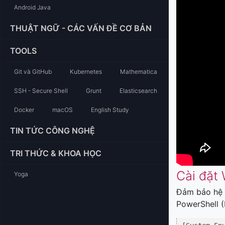
Android Java
THUẬT NGỮ - CÁC VẤN ĐỀ CƠ BẢN
TOOLS
Git và GitHub
Kubernetes
Mathematica
SSH - Secure Shell
Grunt
Elasticsearch
Docker
macOS
English Study
TIN TỨC CÔNG NGHỆ
TRI THỨC & KHOA HỌC
Cài đặt
Yoga
Đảm bảo hệ t
PowerShell (