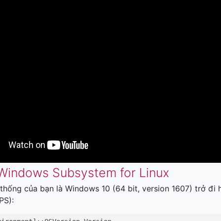
 Windows Subsystem for Linux
hống của bạn là Windows 10 (64 bit, version 1607) trở đi
PS):