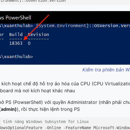
vironment]::OSVersion.Version
Kiểm tra phiên bản 
 kích hoạt chế độ hỗ trợ ảo hóa của CPU (CPU Virtualizati
nboard mà nơi kích hoạt khác nhau
mở PS (PowserShell) với quyền Administrator (nhấn phải chu
(admin)
), rồi thực hiện lệnh trong PS
t tính năng Windows Subsystem for Linux
dowsOptionalFeature -Online -FeatureName Microsoft-Windo