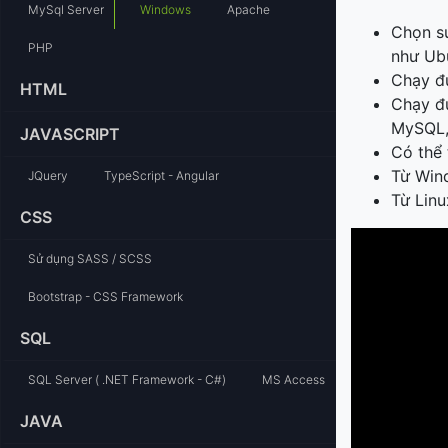
MySql Server
Windows
Apache
Chọn sử
PHP
như Ubu
Chạy đư
HTML
Chạy đư
MySQL, 
JAVASCRIPT
Có thể 
Từ Win
JQuery
TypeScript - Angular
Từ Lin
CSS
Sử dụng SASS / SCSS
Bootstrap - CSS Framework
SQL
SQL Server ( .NET Framework - C#)
MS Access
JAVA