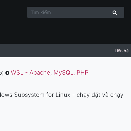
Liên hệ
WSL - Apache, MySQL, PHP
ếp)
dows Subsystem for Linux - chạy đặt và chạy