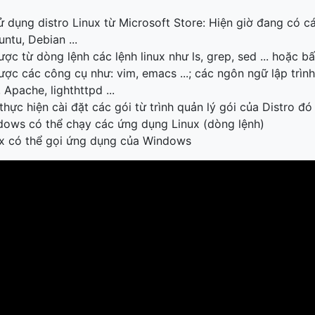
 dụng distro Linux từ Microsoft Store: Hiện giờ đang có c
ntu, Debian ...
ợc từ dòng lệnh các lệnh linux như ls, grep, sed ... hoặc b
ợc các công cụ như: vim, emacs ...; các ngôn ngữ lập trình
Apache, lighthttpd ...
thực hiện cài đặt các gói từ trình quản lý gói của Distro đó
dows có thể chạy các ứng dụng Linux (dòng lệnh)
ux có thể gọi ứng dụng của Windows