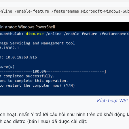
online /enable-feature /featurename:Microsoft-Windows-Su
Kích hoạt WSL
ích hoạt, nhấn Y trả lời câu hỏi như hình trên để khởi động
h các distro (bản linux) đã được cài đặt: