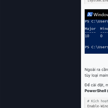
[System.En
Ngoài ra cần
tùy loại mai
Để cài đặt, 
PowerShell 
# Kích hoạ
Enable-Win