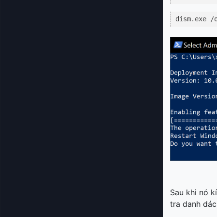
dism.exe /
Sau khi nó k
tra danh dác