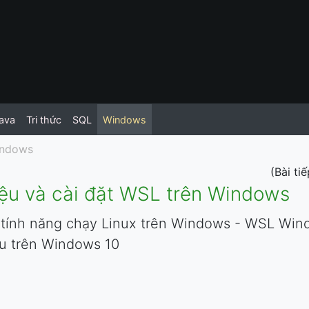
ava
Tri thức
SQL
Windows
ndows
(Bài ti
iệu và cài đặt WSL trên Windows
u tính năng chạy Linux trên Windows - WSL Win
u trên Windows 10