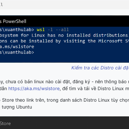
ll
Kiểm tra các Distro cài đ
y, chưa có bản linux nào cài đặt, đăng ký - nên thông báo 
 dẫn
https://aka.ms/wslstore
, để tìm và tải về Distro Linux 
 Store theo link trên, trong danh sách Distro Linux tùy ch
u tượng Ubuntu