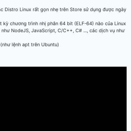
ác Distro Linux rất gọn nhẹ trên Store sử dụng được ngày
ất kỳ chương trình nhị phân 64 bit (ELF-64) nào của Linux
 như NodeJS, JavaScript, C/C++, C# ..., các dịch vụ như
 (như lệnh apt trên Ubuntu)