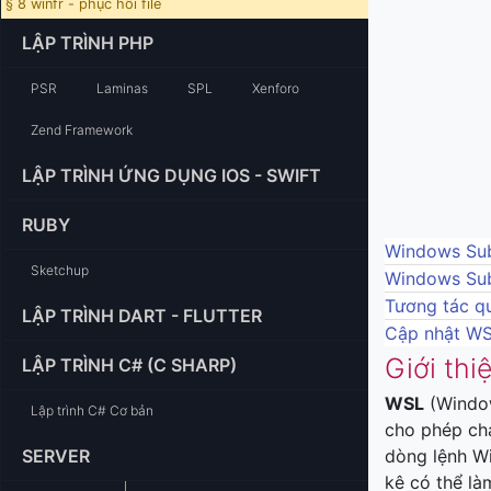
§ 8 winfr - phục hồi file
LẬP TRÌNH PHP
PSR
Laminas
SPL
Xenforo
Zend Framework
LẬP TRÌNH ỨNG DỤNG IOS - SWIFT
RUBY
Windows Sub
Sketchup
Windows Sub
Tương tác qu
LẬP TRÌNH DART - FLUTTER
Cập nhật W
Giới th
LẬP TRÌNH C# (C SHARP)
WSL
(Window
Lập trình C# Cơ bản
cho phép chạ
SERVER
dòng lệnh Wi
kê có thể là