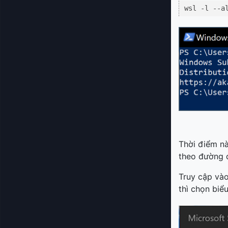
wsl -l --a
Thời điểm nà
theo đường
Truy cập vào
thì chọn biể