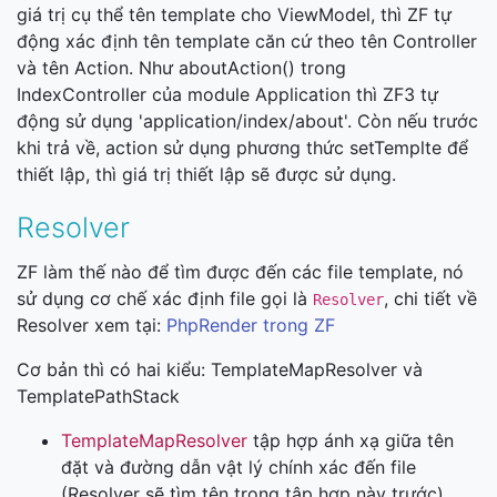
giá trị cụ thể tên template cho ViewModel, thì ZF tự
động xác định tên template căn cứ theo tên Controller
và tên Action. Như aboutAction() trong
IndexController của module Application thì ZF3 tự
động sử dụng 'application/index/about'. Còn nếu trước
khi trả về, action sử dụng phương thức setTemplte để
thiết lập, thì giá trị thiết lập sẽ được sử dụng.
Resolver
ZF làm thế nào để tìm được đến các file template, nó
sử dụng cơ chế xác định file gọi là
, chi tiết về
Resolver
Resolver xem tại:
PhpRender trong ZF
Cơ bản thì có hai kiểu: TemplateMapResolver và
TemplatePathStack
TemplateMapResolver
tập hợp ánh xạ giữa tên
đặt và đường dẫn vật lý chính xác đến file
(Resolver sẽ tìm tên trong tập hợp này trước)