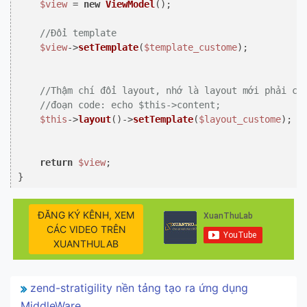
$view
 = 
new
ViewModel
();

//Đổi template
$view
->
setTemplate
(
$template_custome
);

//Thậm chí đổi layout, nhớ là layout mới phải có
//đoạn code: echo $this->content;
$this
->
layout
()->
setTemplate
(
$layout_custome
);

return
$view
;

ĐĂNG KÝ KÊNH, XEM
CÁC VIDEO TRÊN
XUANTHULAB
zend-stratigility nền tảng tạo ra ứng dụng
MiddleWare