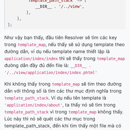
'template_path_stack'
 => [

__DIR__
 . 
'/../view'
,

        ],

    ],

Như vậy bạn thấy, đầu tiên Resolver sẽ tìm các key
trong
, nếu thấy sẽ sử dụng template theo
template_map
đường dẫn, ví dụ nếu template name thiết lập là
thì sẽ thấy trong
application/index/index
template_map
đường dẫn đầy đủ đến file là:
__DIR__ .
'/../view/application/index/index.phtml'
Khi không thấy trong
sẽ tìm theo đường
template_map
dẫn với thông số là tìm các thư mục định nghĩa trong
. Ví dụ nếu tên template là
template_path_stack
, ta thấy nó sẽ tìm trong
'application/index/about'
vì trong
không thấy.
template_path_stack
template_map
Lúc này thì nó sẽ quét các thư mục trong
template_path_stack, đến khi tìm thấy một file mà có