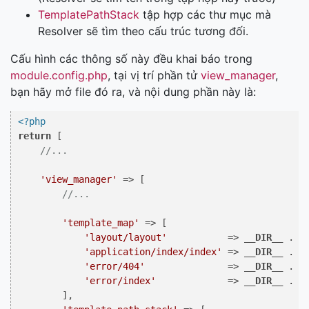
TemplatePathStack
tập hợp các thư mục mà
Resolver sẽ tìm theo cấu trúc tương đối.
Cấu hình các thông số này đều khai báo trong
module.config.php
, tại vị trí phần tử
view_manager
,
bạn hãy mở file đó ra, và nội dung phần này là:
<?php
return
 [

//...
'view_manager'
 => [

//...
'template_map'
 => [

'layout/layout'
           => 
__DIR__
 . 
'
'application/index/index'
 => 
__DIR__
 . 
'
'error/404'
               => 
__DIR__
 . 
'
'error/index'
             => 
__DIR__
 . 
'
        ],
