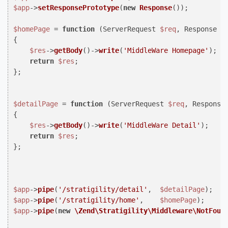
$app
->
setResponsePrototype
(
new
Response
());

$homePage
 = 
function
 (
ServerRequest 
$req
, Response 
$
{

$res
->
getBody
()->
write
(
'MiddleWare Homepage'
);

return
$res
;

};

$detailPage
 = 
function
 (
ServerRequest 
$req
, Response
{

$res
->
getBody
()->
write
(
'MiddleWare Detail'
);

return
$res
;

};

$app
->
pipe
(
'/stratigility/detail'
,  
$detailPage
$app
->
pipe
(
'/stratigility/home'
,    
$homePage
$app
->
pipe
(
new
\Zend\Stratigility\Middleware\NotFoun