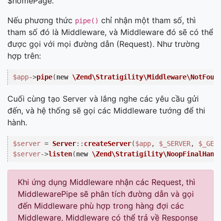
$homePage.
Nếu phương thức
chỉ nhận một tham số, thì
pipe()
tham số đó là Middleware, và Middleware đó sẽ có thể
được gọi với mọi đường dẫn (Request). Như trường
hợp trên:
$app
->
pipe
(
new
\Zend\Stratigility\Middleware\NotFoun
Cuối cùng tạo Server và lắng nghe các yêu cầu gửi
đến, và hệ thống sẽ gọi các Middleware tướng để thi
hành.
$server
 = 
Server
::
createServer
(
$app
, 
$_SERVER
, 
$_GET
$server
->
listen
(
new
\Zend\Stratigility\NoopFinalHand
Khi ứng dụng Middleware nhận các Request, thì
MiddlewarePipe sẽ phân tích đường dẫn và gọi
đến Middleware phù hợp trong hàng đợi các
Middleware, Middleware có thể trả về Response