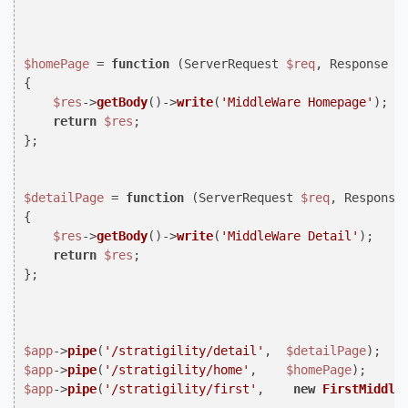
$homePage
 = 
function
 (
ServerRequest 
$req
, Response 
$
{

$res
->
getBody
()->
write
(
'MiddleWare Homepage'
);

return
$res
;

};

$detailPage
 = 
function
 (
ServerRequest 
$req
, Response
{

$res
->
getBody
()->
write
(
'MiddleWare Detail'
);

return
$res
;

};

$app
->
pipe
(
'/stratigility/detail'
,  
$detailPage
$app
->
pipe
(
'/stratigility/home'
,    
$homePage
$app
->
pipe
(
'/stratigility/first'
,    
new
FirstMiddle