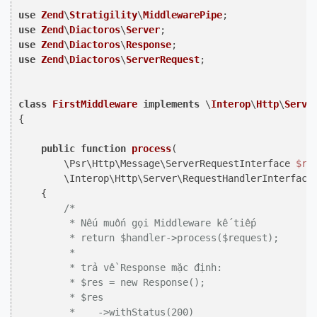
use
Zend
\
Stratigility
\
MiddlewarePipe
use
Zend
\
Diactoros
\
Server
use
Zend
\
Diactoros
\
Response
use
Zend
\
Diactoros
\
ServerRequest
;

class
FirstMiddleware
implements
 \
Interop
\
Http
\
Serve
{

public
function
process
(
        \Psr\Http\Message\ServerRequestInterface 
$re
        \Interop\Http\Server\RequestHandlerInterface
{

/*

         * Nếu muốn gọi Middleware kế tiếp

         * return $handler->process($request);

         *

         * trả về Response mặc định:

         * $res = new Response();

         * $res

         *    ->withStatus(200)
