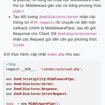
thứ tự. Middleware gắn vào nó bằng phương thức
pipe()
Tạo đối tượng
nhận các
Zend\Diactoros\Server
thông tin
rồi chuyển nó đến một
HTTP requests
callback (chính là MiddlewarePipe), sau đó gửi
Response cho Client. Để
Zend\Diactoros\Server
nhận các Request gửi đến cần gọi phương thức
listen
Giờ thực hành, cập nhật
như sau:
index.php
<?php
require
__DIR__
 . 
'/vendor/autoload.php'
;

use
Zend
\
Stratigility
\
MiddlewarePipe
use
Zend
\
Diactoros
\
Server
use
Zend
\
Diactoros
\
Response
use
Zend
\
Diactoros
\
ServerRequest
;

$app
  = 
new
MiddlewarePipe