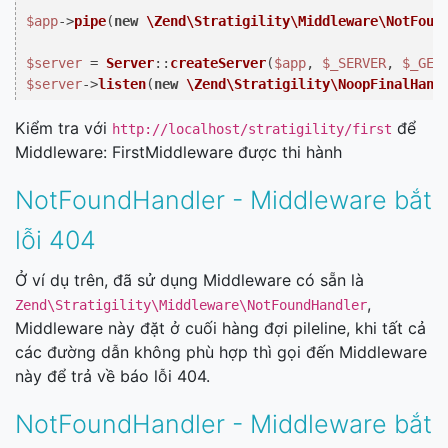
$app
->
pipe
(
new
\Zend\Stratigility\Middleware\NotFoun
$server
 = 
Server
::
createServer
(
$app
, 
$_SERVER
, 
$_GET
$server
->
listen
(
new
\Zend\Stratigility\NoopFinalHand
Kiểm tra với
để
http://localhost/stratigility/first
Middleware: FirstMiddleware được thi hành
NotFoundHandler - Middleware bắt
lỗi 404
Ở ví dụ trên, đã sử dụng Middleware có sẵn là
,
Zend\Stratigility\Middleware\NotFoundHandler
Middleware này đặt ở cuối hàng đợi pileline, khi tất cả
các đường dẫn không phù hợp thì gọi đến Middleware
này để trả về báo lỗi 404.
NotFoundHandler - Middleware bắt