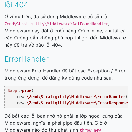
lỗi 404
Ở ví dụ trên, đã sử dụng Middleware có sẵn là
,
Zend\Stratigility\Middleware\NotFoundHandler
Middleware này đặt ở cuối hàng đợi pileline, khi tất cả
các đường dẫn không phù hợp thì gọi đến Middleware
này để trả về báo lỗi 404.
ErrorHandler
Middleware ErrorHandler để bắt các Exception / Error
trong ứng dựng, để đăng ký dùng code như sau:
$app
->
pipe
(

new
\Zend\Stratigility\Middleware\ErrorHandler
(
n
new
\Zend\Stratigility\Middleware\ErrorResponseG
Để bắt các lỗi bạn nhớ nó phải là lớp ngoài cùng của
Middleware, nghĩa là phải pipe đầu tiên. Giờ ở
Middleware nào đó thử phát sinh
throw new