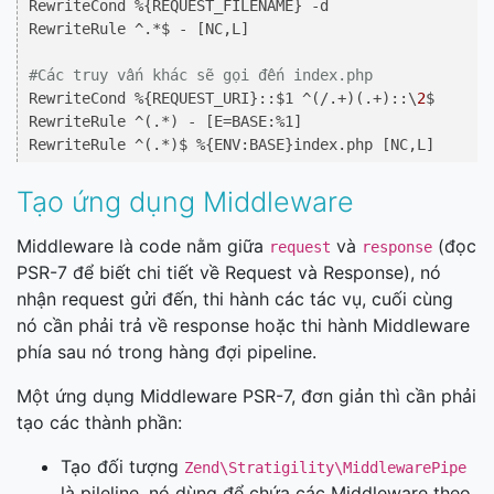
RewriteCond %{REQUEST_FILENAME} -d

RewriteRule ^.*$ - [NC,L]

#Các truy vấn khác sẽ gọi đến index.php
RewriteCond %{REQUEST_URI}::$1 ^(/.+)(.+)::\
2
$

RewriteRule ^(.*) - [E=BASE:%1]

Tạo ứng dụng Middleware
Middleware là code nằm giữa
và
(đọc
request
response
PSR-7 để biết chi tiết về Request và Response), nó
nhận request gửi đến, thi hành các tác vụ, cuối cùng
nó cần phải trả về response hoặc thi hành Middleware
phía sau nó trong hàng đợi pipeline.
Một ứng dụng Middleware PSR-7, đơn giản thì cần phải
tạo các thành phần:
Tạo đối tượng
Zend\Stratigility\MiddlewarePipe
là pileline, nó dùng để chứa các Middleware theo