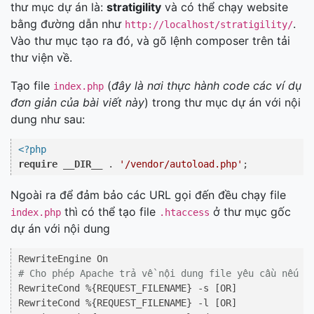
thư mục dự án là:
stratigility
và có thể chạy website
bằng đường dẫn như
.
http://localhost/stratigility/
Vào thư mục tạo ra đó, và gõ lệnh composer trên tải
thư viện về.
Tạo file
(
đây là nơi thực hành code các ví dụ
index.php
đơn giản của bài viết này
) trong thư mục dự án với nội
dung như sau:
<?php
require
__DIR__
 . 
'/vendor/autoload.php'
Ngoài ra để đảm bảo các URL gọi đến đều chạy file
thì có thể tạo file
ở thư mục gốc
index.php
.htaccess
dự án với nội dung
# Cho phép Apache trả về nội dung file yêu cầu nếu t
RewriteCond %{REQUEST_FILENAME} -s [OR]

RewriteCond %{REQUEST_FILENAME} -l [OR]
