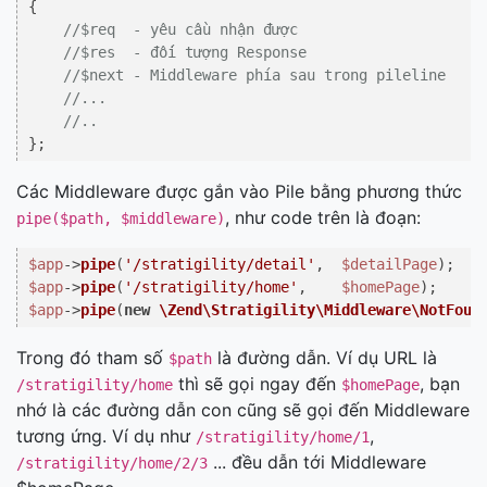
{

//$req  - yêu cầu nhận được
//$res  - đối tượng Response
//$next - Middleware phía sau trong pileline
//...
//..
Các Middleware được gắn vào Pile bằng phương thức
, như code trên là đoạn:
pipe($path, $middleware)
$app
->
pipe
(
'/stratigility/detail'
,  
$detailPage
$app
->
pipe
(
'/stratigility/home'
,    
$homePage
$app
->
pipe
(
new
\Zend\Stratigility\Middleware\NotFoun
Trong đó tham số
là đường dẫn. Ví dụ URL là
$path
thì sẽ gọi ngay đến
, bạn
/stratigility/home
$homePage
nhớ là các đường dẫn con cũng sẽ gọi đến Middleware
tương ứng. Ví dụ như
,
/stratigility/home/1
... đều dẫn tới Middleware
/stratigility/home/2/3