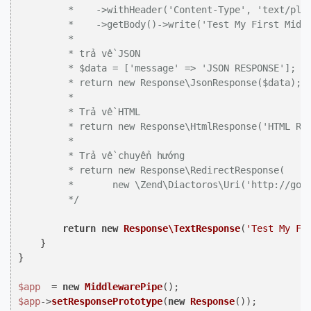
         *    ->withHeader('Content-Type', 'text/plai
         *    ->getBody()->write('Test My First Middl
         *

         * trả về JSON

         * $data = ['message' => 'JSON RESPONSE'];

         * return new Response\JsonResponse($data);

         *

         * Trả về HTML

         * return new Response\HtmlResponse('HTML Res
         *

         * Trả về chuyển hướng

         * return new Response\RedirectResponse(

         *       new \Zend\Diactoros\Uri('http://goog
         */
return
new
Response\TextResponse
(
'Test My Fi
    }

}

$app
  = 
new
MiddlewarePipe
$app
->
setResponsePrototype
(
new
Response
());
