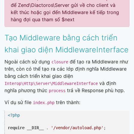
để Zend\Diactoros\Server gửi về cho client và
kết thúc hoặc gọi đến Middleware kế tiếp trong
hàng đợi qua tham số $next
Tạo Middleware bằng cách triển
khai giao diện MiddlewareInterface
Ngoài cách sử dụng
để tạo ra Middleware như
closure
trên, còn có thể tạo ra các lớp định nghĩa Middleware
bằng cách triển khai giao diện
và định
Interop\Http\Server\MiddlewareInterface
nghĩa phương thức
trả về Response phù hợp.
process
Ví dụ sử file
trên thành:
index.php
<?php
require
__DIR__
 . 
'/vendor/autoload.php'
;
