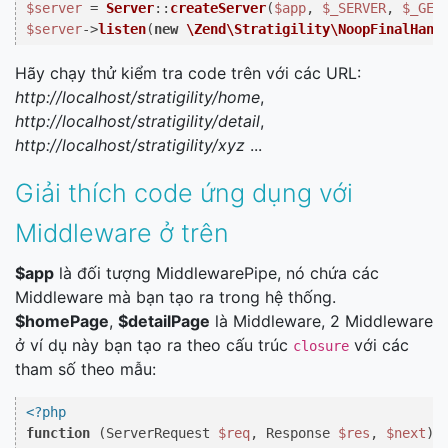
$server
 = 
Server
::
createServer
(
$app
, 
$_SERVER
, 
$_GET
$server
->
listen
(
new
\Zend\Stratigility\NoopFinalHand
Hãy chạy thử kiểm tra code trên với các URL:
http://localhost/stratigility/home
,
http://localhost/stratigility/detail
,
http://localhost/stratigility/xyz
...
Giải thích code ứng dụng với
Middleware ở trên
$app
là đối tượng MiddlewarePipe, nó chứa các
Middleware mà bạn tạo ra trong hệ thống.
$homePage
,
$detailPage
là Middleware, 2 Middleware
ở ví dụ này bạn tạo ra theo cấu trúc
với các
closure
tham số theo mẫu:
<?php
function
 (
ServerRequest 
$req
, Response 
$res
, 
$next