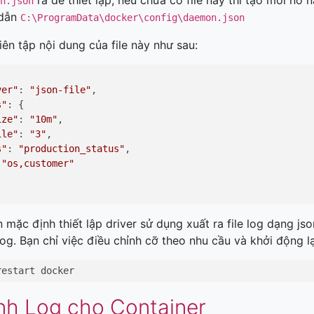
ra để thiết lập, nếu chưa có file này thì tạo mới n
n.json
 dẫn
C:\ProgramData\docker\config\daemon.json
iên tập nội dung của file này như sau:
ver"
: 
"json-file"
,

s"
: {

ize"
: 
"10m"
,

ile"
: 
"3"
,

s"
: 
"production_status"
,

 
"os,customer"
n mặc định thiết lập driver sử dụng xuất ra file log dạng js
e log. Bạn chỉ việc điều chỉnh cỡ theo nhu cầu và khởi động l
restart docker
nh Log cho Container