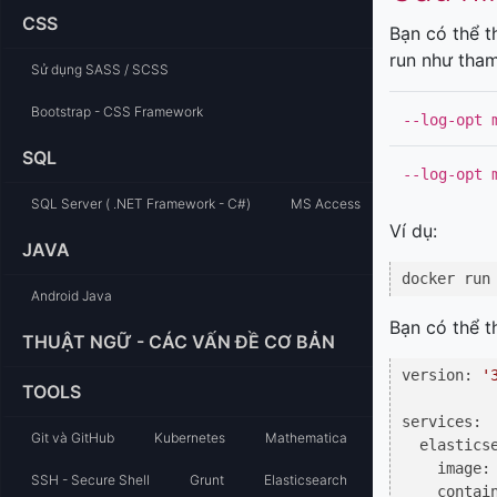
CSS
Bạn có thể t
run như tham
Sử dụng SASS / SCSS
Bootstrap - CSS Framework
--log-opt 
SQL
--log-opt 
SQL Server ( .NET Framework - C#)
MS Access
Ví dụ:
JAVA
docker run
Android Java
Bạn có thể t
THUẬT NGỮ - CÁC VẤN ĐỀ CƠ BẢN
version: 
'
TOOLS
services:

Git và GitHub
Kubernetes
Mathematica
  elasticse
    image:
SSH - Secure Shell
Grunt
Elasticsearch
    contain