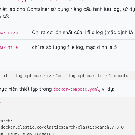
hiết lập cho Container sử dụng riêng cấu hình lưu log, sử 
 số:
Chỉ ra cơ lớn nhất của 1 file log (mặc định 
max-size
chỉ ra số lượng file log, mặc định là 5
max-file
 -it --log-opt max-size=2m --log-opt max-file=2 ubuntu
hực hiện thiết lập trong
, ví dụ:
docker-compose.yaml
3'
arch:

 docker.elastic.co/elasticsearch/elasticsearch:7.8.0

er_name: elasticsearch
