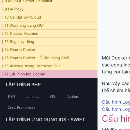
§ 8 MS SQL Server Container
§ 9 HAProxy
§ 10 Cài đặt ownCloud
§ 11 Chạy ứng dụng GUI
§ 12 Docker Machine
§ 13 Registry riêng
§ 14 Swarm Docker
Mỗi Docker 
§ 15 Swarm Docker - Ổ đĩa mạng SMB
các containe
§ 16 XDebug trong Container PHP
từng contain
§ 17 Cấu hình log Docker
Như vậy các 
LẬP TRÌNH PHP
thể chiếm hế
PSR
Laminas
SPL
Xenforo
Cấu hình Lo
Zend Framework
Cấu hình Lo
Cấu hì
LẬP TRÌNH ỨNG DỤNG IOS - SWIFT