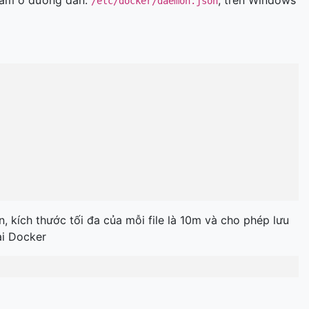
ó nằm ở đường dẫn:
, trên Windows
/etc/docker/daemon.json
on, kích thước tối đa của mỗi file là 10m và cho phép lưu
ại Docker