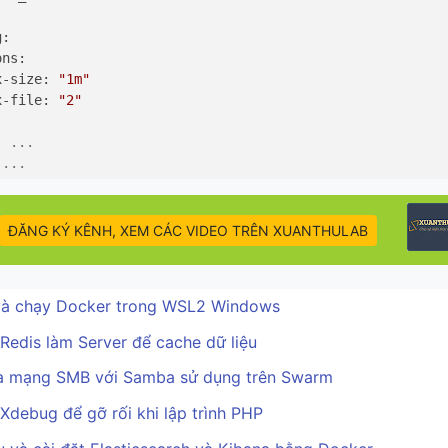
:

ns:

x-size: 
"1m"
x-file: 
"2"
: ...
 ...
ĐĂNG KÝ KÊNH, XEM CÁC VIDEO TRÊN XUANTHULAB
và chạy Docker trong WSL2 Windows
Redis làm Server để cache dữ liệu
ĩa mạng SMB với Samba sử dụng trên Swarm
Xdebug để gỡ rối khi lập trình PHP