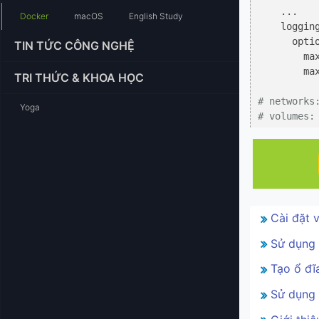
    ... 

Docker
macOS
English Study
    logging
      optio
TIN TỨC CÔNG NGHỆ
        ma
        ma
TRI THỨC & KHOA HỌC
# networks
Yoga
# volumes:
Cài đặt 
Sử dụng 
Tạo ổ đ
Sử dụng 