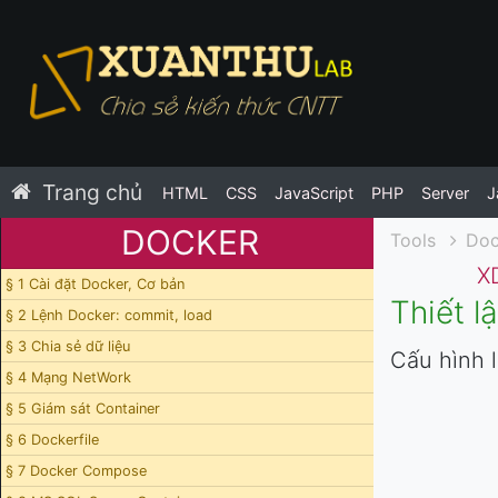
Trang chủ
HTML
CSS
JavaScript
PHP
Server
J
DOCKER
Tools
Doc
X
§ 1 Cài đặt Docker, Cơ bản
Thiết l
§ 2 Lệnh Docker: commit, load
§ 3 Chia sẻ dữ liệu
Cấu hình 
§ 4 Mạng NetWork
§ 5 Giám sát Container
§ 6 Dockerfile
§ 7 Docker Compose