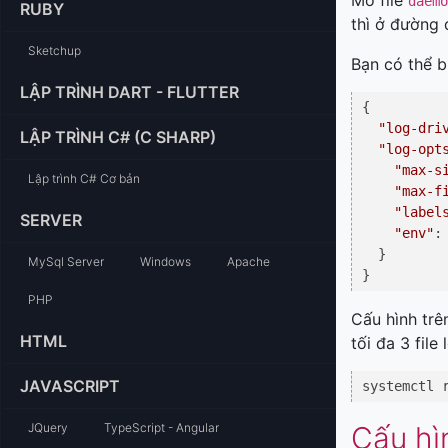
Mở file
daemo
RUBY
thì ở đường
Sketchup
Bạn có thể b
LẬP TRÌNH DART - FLUTTER
{

"log-dri
LẬP TRÌNH C# (C SHARP)
"log-opt
"max-s
Lập trình C# Cơ bản
"max-f
"label
SERVER
"env"
:
  }

MySql Server
Windows
Apache
PHP
Cấu hình trê
HTML
tối đa 3 fil
JAVASCRIPT
systemctl 
JQuery
TypeScript - Angular
Cấu hì