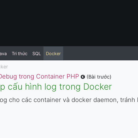
ava
Tri thức
SQL
Docker
ker
Debug trong Container PHP
(Bài trước)
ập cấu hình log trong Docker
log cho các container và docker daemon, tránh 