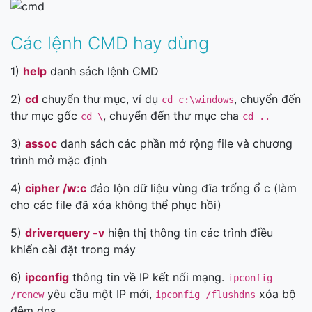
Các lệnh CMD hay dùng
1)
help
danh sách lệnh CMD
2)
cd
chuyển thư mục, ví dụ
, chuyển đến
cd c:\windows
thư mục gốc
, chuyển đến thư mục cha
cd \
cd ..
3)
assoc
danh sách các phần mở rộng file và chương
trình mở mặc định
4)
cipher /w:c
đảo lộn dữ liệu vùng đĩa trống ổ c (làm
cho các file đã xóa không thể phục hồi)
5)
driverquery -v
hiện thị thông tin các trình điều
khiển cài đặt trong máy
6)
ipconfig
thông tin về IP kết nối mạng.
ipconfig
yêu cầu một IP mới,
xóa bộ
/renew
ipconfig /flushdns
đệm dns