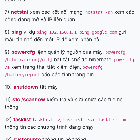
7)
netstat
xem các kết nối mạng,
xem các
netstat -an
cổng đang mở và IP liên quan
8)
ping
ví dụ
,
gửi
ping 192.168.1.1
ping google.com
mẫu tin nhỏ đến một IP để xem phản hồi
9)
powercfg
lệnh quản lý nguồn của máy.
powercfg
bật tắt chế độ hibernate,
/hibernate on[/off]
powercfg
xem trang thái tiết kiệm điện,
/a
powercfg
báo cáo tình trạng pin
/batteryreport
10)
shutdown
tắt máy
11)
sfc /scannow
kiểm tra và sửa chữa các file hệ
thống
12)
tasklist
,
,
tasklist -v
tasklist -svc
tasklist -m
thông tin các chương trình đang chạy
13)
systeminfo
thông tin hệ thống