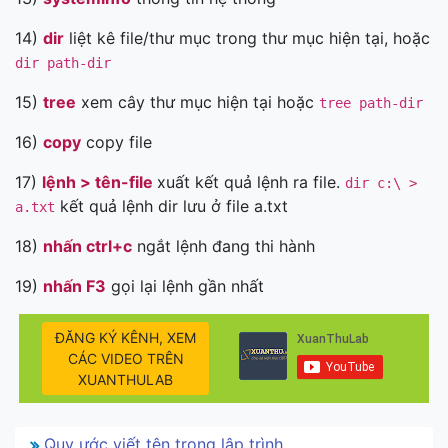
14)
dir
liệt kê file/thư mục trong thư mục hiện tại, hoặc
dir path-dir
15)
tree
xem cây thư mục hiện tại hoặc
tree path-dir
16)
copy
copy file
17)
lệnh > tên-file
xuất kết quả lệnh ra file.
dir c:\ >
kết quả lệnh dir lưu ở file a.txt
a.txt
18)
nhấn ctrl+c
ngắt lệnh đang thi hành
19)
nhấn F3
gọi lại lệnh gần nhất
ĐĂNG KÝ KÊNH, XEM
CÁC VIDEO TRÊN
XUANTHULAB
Quy ước viết tên trong lập trình