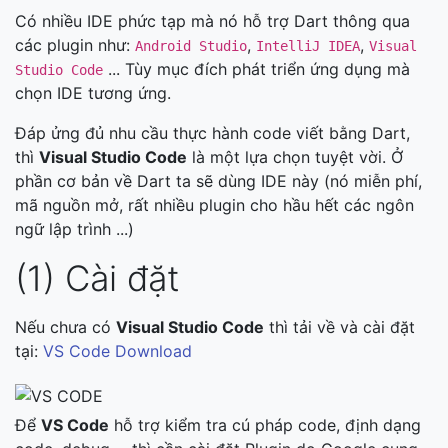
Có nhiều IDE phức tạp mà nó hỗ trợ Dart thông qua
các plugin như:
,
,
Android Studio
IntelliJ IDEA
Visual
... Tùy mục đích phát triển ứng dụng mà
Studio Code
chọn IDE tương ứng.
Đáp ửng đủ nhu cầu thực hành code viết bằng Dart,
thì
Visual Studio Code
là một lựa chọn tuyệt vời. Ở
phần cơ bản về Dart ta sẽ dùng IDE này (nó miễn phí,
mã nguồn mở, rất nhiều plugin cho hầu hết các ngôn
ngữ lập trình ...)
(1) Cài đặt
Nếu chưa có
Visual Studio Code
thì tải về và cài đặt
tại:
VS Code Download
Để
VS Code
hỗ trợ kiểm tra cú pháp code, định dạng