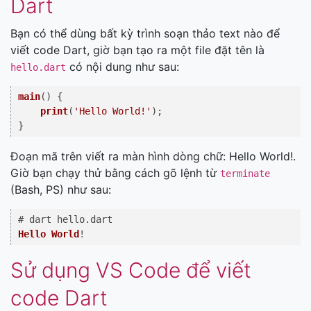
Dart
Bạn có thể dùng bất kỳ trình soạn thảo text nào để
viết code Dart, giờ bạn tạo ra một file đặt tên là
có nội dung như sau:
hello.dart
main
(
) {

print
(
'Hello World!'
);

Đoạn mã trên viết ra màn hình dòng chữ: Hello World!.
Giờ bạn chạy thử bằng cách gõ lệnh từ
terminate
(Bash, PS) như sau:
# dart hello.
dart
Hello
World
Sử dụng VS Code để viết
code Dart