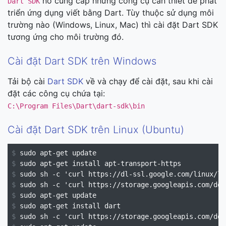
nó cung cấp những công cụ cần thiết để phát
Dart SDK
triển ứng dụng viết bằng Dart. Tùy thuộc sử dụng môi
trường nào (Windows, Linux, Mac) thì cài đặt Dart SDK
tương ứng cho môi trường đó.
Cài đặt Dart SDK trên Windows
Tải bộ cài
Dart SDK
về và chạy để cài đặt, sau khi cài
đặt các công cụ chứa tại:
C:\Program Files\Dart\dart-sdk\bin
Cài đặt Dart SDK trên Linux (Ubuntu)
$
$
$
$
$
$
$