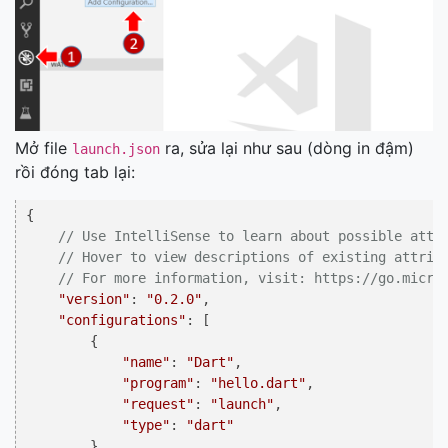
Mở file
ra, sửa lại như sau (dòng in đậm)
launch.json
rồi đóng tab lại:
{

// Use IntelliSense to learn about possible attr
// Hover to view descriptions of existing attrib
// For more information, visit: https://go.micro
"version"
: 
"0.2.0"
,

"configurations"
: [

        {

"name"
: 
"Dart"
,

"program"
: 
"hello.dart"
,

"request"
: 
"launch"
,

"type"
: 
"dart"
        }
