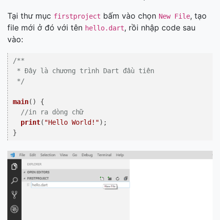
Tại thư mục
bấm vào chọn
, tạo
firstproject
New File
file mới ở đó với tên
, rồi nhập code sau
hello.dart
vào:
/**

 * Đây là chương trình Dart đầu tiên

 */
main
(
) {

//in ra dòng chữ
print
(
"Hello World!"
);
