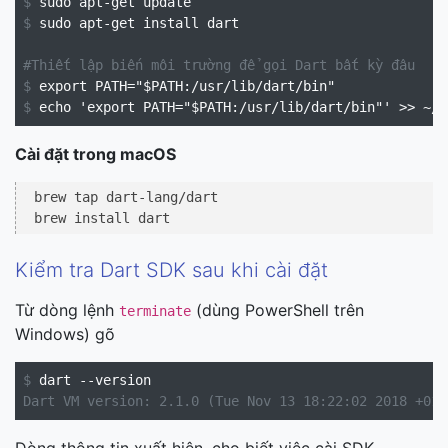
$
$
 sudo apt-get install dart

#Thiết lập biến môi trường để gọi Dart bất kỳ đâu
$
$
Cài đặt trong macOS
 brew tap dart-lang/dart

Kiểm tra Dart SDK sau khi cài đặt
Từ dòng lệnh
(dùng PowerShell trên
terminate
Windows) gõ
$
Dart VM version: 2.1.0 (Tue Nov 13 18:22:02 2018 +010