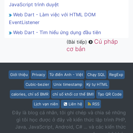
JavaScript trình duyệt
Web Dart - Làm việc với HTML DOM
EventListener
Web Dart - Tìm hiểu ứng dụng đầu tiên
Cú pháp
(Bài tiếp)
cơ bản
Giới thiệu
Privacy
Từ điển Anh - Việt
Chạy SQL
RegExp
Cubic-bezier
Unix timestamp
Ký tự HTML
calories, chỉ số BMR
chỉ số khối cơ thể BMI
Tạo QR Code
Lịch vạn niên
Liên hệ
RSS
Đây là blog cá nhân, tôi ghi chép và chia sẻ những
gì tôi học được ở đây về kiến thức lập trình PHP,
Java, JavaScript, Android, C# ... và các kiến thức