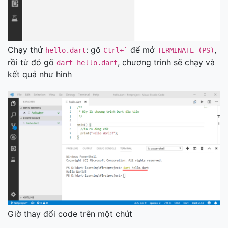
Chạy thử
: gõ
để mở
,
hello.dart
Ctrl+`
TERMINATE (PS)
rồi từ đó gõ
, chương trình sẽ chạy và
dart hello.dart
kết quả như hình
Giờ thay đổi code trên một chút