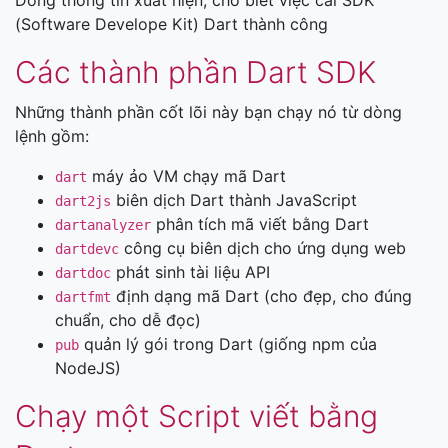
Dòng thông tin xuất hiện, cho biết việc cài SDK
(Software Develope Kit) Dart thành công
Các thành phần Dart SDK
Những thành phần cốt lõi này bạn chạy nó từ dòng
lệnh gồm:
máy ảo VM chạy mã Dart
dart
biên dịch Dart thành JavaScript
dart2js
phân tích mã viết bằng Dart
dartanalyzer
công cụ biên dịch cho ứng dụng web
dartdevc
phát sinh tài liệu API
dartdoc
định dạng mã Dart (cho đẹp, cho đúng
dartfmt
chuẩn, cho dễ đọc)
quản lý gói trong Dart (giống npm của
pub
NodeJS)
Chạy một Script viết bằng