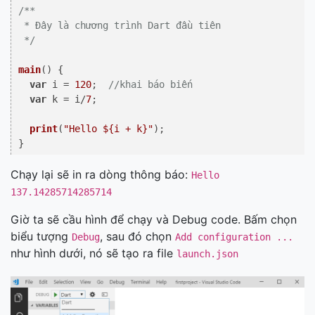
/**

 * Đây là chương trình Dart đầu tiên

 */
main
(
) {

var
 i = 
120
;  
//khai báo biến
var
 k = i/
7
;

print
(
"Hello ${i + k}"
);

Chạy lại sẽ in ra dòng thông báo:
Hello
137.14285714285714
Giờ ta sẽ cầu hình để chạy và Debug code. Bấm chọn
biểu tượng
, sau đó chọn
Debug
Add configuration ...
như hình dưới, nó sẽ tạo ra file
launch.json