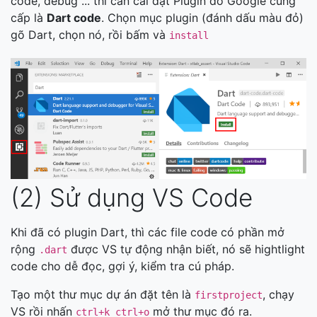
code, debug ... thì cần cài đặt Plugin do Google cung
cấp là
Dart code
. Chọn mục plugin (đánh dấu màu đỏ)
gõ Dart, chọn nó, rồi bấm và
install
(2) Sử dụng VS Code
Khi đã có plugin Dart, thì các file code có phần mở
rộng
được VS tự động nhận biết, nó sẽ hightlight
.dart
code cho dễ đọc, gợi ý, kiểm tra cú pháp.
Tạo một thư mục dự án đặt tên là
, chạy
firstproject
VS rồi nhấn
mở thư mục đó ra.
ctrl+k ctrl+o