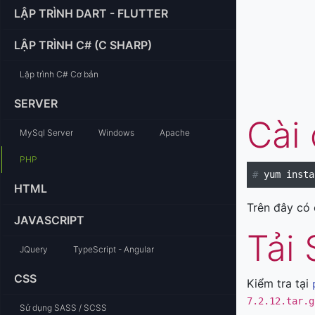
LẬP TRÌNH DART - FLUTTER
LẬP TRÌNH C# (C SHARP)
Lập trình C# Cơ bản
SERVER
Cài 
MySql Server
Windows
Apache
PHP
#
HTML
Trên đây có 
JAVASCRIPT
Tải
JQuery
TypeScript - Angular
CSS
Kiểm tra tại
7.2.12.tar.g
Sử dụng SASS / SCSS