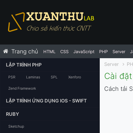
Trang chủ
HTML
CSS
JavaScript
PHP
Server
J
Server
P
LẬP TRÌNH PHP
Cài đặ
PSR
Laminas
SPL
Xenforo
Cách tải S
Zend Framework
LẬP TRÌNH ỨNG DỤNG IOS - SWIFT
RUBY
Sketchup