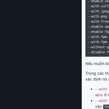
--enable-se
--with-curl
--with-jpeg
--with-png-
--with-free
--enable-op
--enable-fp
--with-fpm-
--with-fpm-
--without-g
Nếu muốn biế
Trong các th
xác định nó 
--with-
ở đ
apxs
--with-
vào
fi