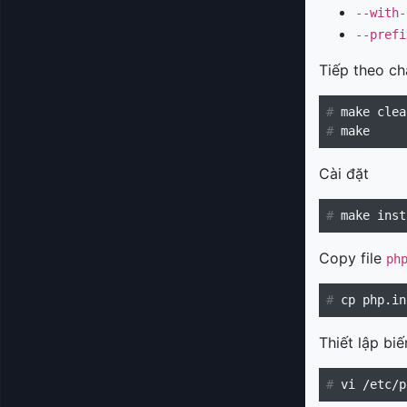
--with-
--prefi
Tiếp theo ch
#
#
Cài đặt
#
Copy file
ph
#
Thiết lập bi
#