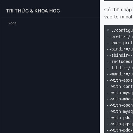
Có thể nhập
TRI THỨC & KHOA HỌC
vào terminal
Yoga
#
 ./configu
--prefix=/u
--exec-pref
--bindir=/u
--sbindir=/
--includedi
--libdir=/u
--mandir=/u
--with-apxs
--with-conf
--with-mysq
--with-mhas
--with-open
--with-mysq
--with-pdo-
--with-pgsq
--with-pdo-