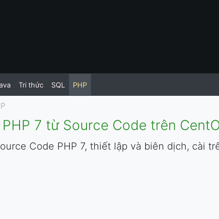
ava
Tri thức
SQL
PHP
HP
t PHP 7 từ Source Code trên Cent
ource Code PHP 7, thiết lập và biên dịch, cài 