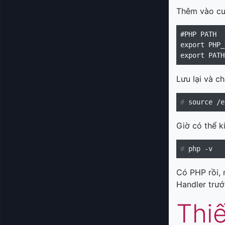
Thêm vào cuố
#PHP PATH

export PHP_
Lưu lại và c
#
Giờ có thể k
#
Có PHP rồi, 
Handler trướ
Thi