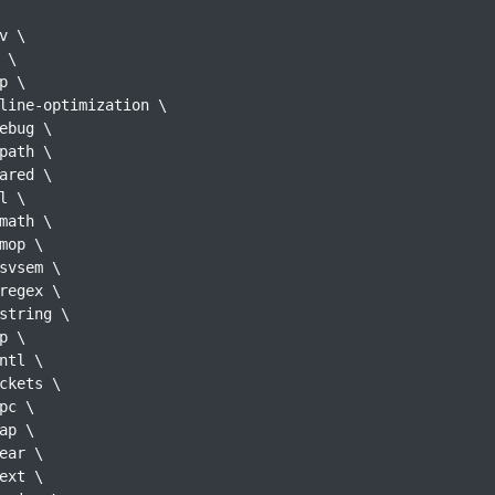
v \

 \

p \

line-optimization \

ebug \

path \

ared \

l \

math \

mop \

svsem \

regex \

string \

p \

ntl \

ckets \

pc \

ap \

ear \

ext \
