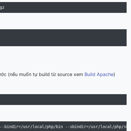
rước (nếu muốn tự build từ source xem
Build Apache
)