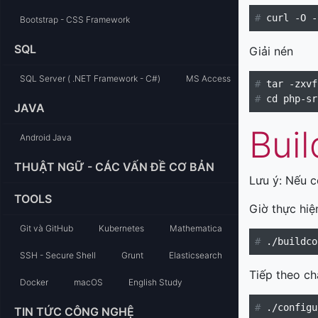
#
Bootstrap - CSS Framework
SQL
Giải nén
SQL Server ( .NET Framework - C#)
MS Access
#
#
JAVA
Buil
Android Java
THUẬT NGỮ - CÁC VẤN ĐỀ CƠ BẢN
Lưu ý: Nếu c
TOOLS
Giờ thực hiệ
Git và GitHub
Kubernetes
Mathematica
#
SSH - Secure Shell
Grunt
Elasticsearch
Tiếp theo ch
Docker
macOS
English Study
#
TIN TỨC CÔNG NGHỆ