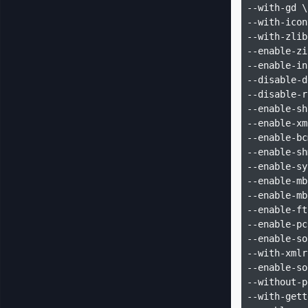
--with-gd \

--with-icon
--with-zlib
--enable-zi
--enable-in
--disable-d
--disable-r
--enable-sh
--enable-xm
--enable-bc
--enable-sh
--enable-sy
--enable-mb
--enable-mb
--enable-ft
--enable-pc
--enable-so
--with-xmlr
--enable-so
--without-p
--with-gett