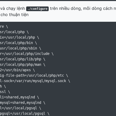
 và chạy lệnh
trên nhiều dòng, mỗi dòng cách 
./configure
 cho thuận tiện
re \

sr/local/php \

ix=/usr/local/php \

sr/local/php/bin \

usr/local/php/sbin \

r=/usr/local/php/include \

sr/local/php/lib/php \

sr/local/php/php/man \

2=/usr/bin/apxs \

ig-file-path=/usr/local/php/etc \

l-sock=/var/run/mysql/mysql.sock \

h \

ssl \

li=shared,mysqlnd \

mysql=shared,mysqlnd \

l=/usr/local/pgsql \

pgsql=/usr/local/pgsql \
