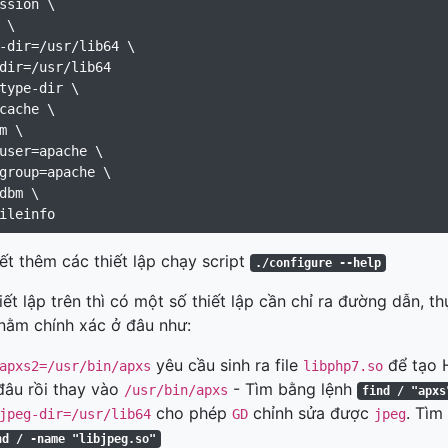
ssion \

 \

-dir=/usr/lib64 \

dir=/usr/lib64

type-dir \

cache \

m \

user=apache \

group=apache \

dbm \

t thêm các thiết lập chạy script
./configure --help
iết lập trên thì có một số thiết lập cần chỉ ra đường dẫn, t
nằm chính xác ở đâu như:
yêu cầu sinh ra file
để tạo 
apxs2=/usr/bin/apxs
libphp7.so
âu rồi thay vào
- Tìm bằng lệnh
/usr/bin/apxs
find / "apxs
cho phép
chỉnh sửa được
. Tì
jpeg-dir=/usr/lib64
GD
jpeg
nd / -name "libjpeg.so"