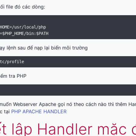
i file đó các dòng:
HOME=/usr/local/php

hạy lệnh sau để nạp lại biến môi trường
iểm tra PHP
muốn Webserver Apache gọi nó theo cách nào thì thêm Han
c tại
PHP APACHE HANDLER
ết lập Handler mặc 