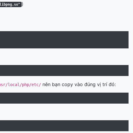
)
libpng.so"
nên bạn copy vào đúng vị trí đó:
usr/local/php/etc/