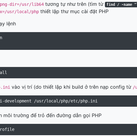
tương tự như trên (tìm từ
png-dir=/usr/lib64
find / -name "
thiết lập thư mục cài đặt PHP
x=/usr/local/php
ạy lệnh
vào vị trí (do thiết lập khi build ở trên nạp config từ
p.ini
/
ến môi trường để trỏ đến đường dẫn gọi PHP