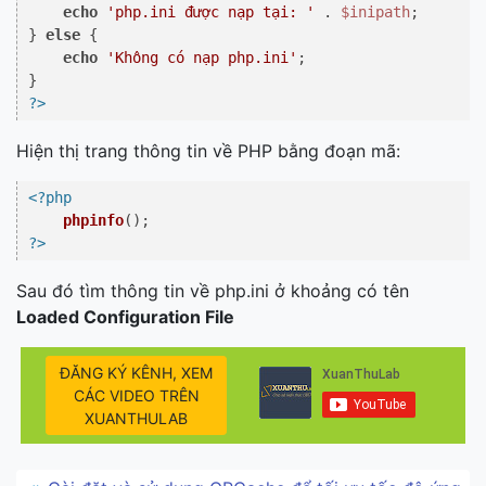
echo
'php.ini được nạp tại: '
 . 
$inipath
;

} 
else
 {

echo
'Không có nạp php.ini'
;

?>
Hiện thị trang thông tin về PHP bằng đoạn mã:
<?php
phpinfo
?>
Sau đó tìm thông tin về php.ini ở khoảng có tên
Loaded Configuration File
ĐĂNG KÝ KÊNH, XEM
CÁC VIDEO TRÊN
XUANTHULAB