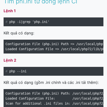
Tìm phi.ini từ dòng lệnh CI
Lệnh 1
#
Kết quả có dạng:
Configuration File (php.ini) Path => /usr/local/php72/
Lệnh 2
#
Kết quả có dạng (gồm .ini chính và các .ini tải thêm):
Configuration File (php.ini) Path: /usr/local/php72/li
Loaded Configuration File:         /usr/local/php72/l
Scan for additional .ini files in: /usr/local/php72/l