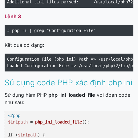
Lệnh 3
#
Kết quả có dạng:
Configuration File (php.ini) Path => /usr/local/php72/
Loaded Configuration File => /usr/local/php72/lib/php
Sử dụng code PHP xác định php.ini
Sử dụng hàm PHP
php_ini_loaded_file
với đoạn code
như sau:
<?php
$inipath
 = 
php_ini_loaded_file
();

if
 (
$inipath
) {
