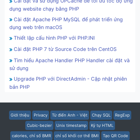
Cài đặt và sử dụng OPCache để tối ưu tốc độ ứng
dụng website chạy bằng PHP
Cài đặt Apache PHP MySQL để phát triển ứng
dụng web trên macOS
Thiết lập cấu hình PHP với PHP.INI
Cài đặt PHP 7 từ Source Code trên CentOS
Tìm hiểu Apache Handler PHP Handler cài đặt và
sử dụng
Upgrade PHP với DirectAdmin - Cập nhật phiên
bản PHP
Giới thiệu
Privacy
Từ điển Anh - Việt
Chạy SQL
RegExp
Cubic-bezier
Unix timestamp
Ký tự HTML
calories, chỉ số BMR
chỉ số khối cơ thể BMI
Tạo QR Code