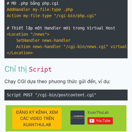
AddHandler my-file-type .php

Action my-file-type "/cgi-bin/php.cgi"
# Thiết lập một Handler mới trong Virtual Host
<Location "/news">

    SetHandler news-handler

    Action news-handler "/cgi-bin/news.cgi" virtual

</Location>
Chỉ thị
Script
Chạy CGI dựa theo phương thức gửi đến, ví dụ:
ĐĂNG KÝ KÊNH, XEM
CÁC VIDEO TRÊN
XUANTHULAB