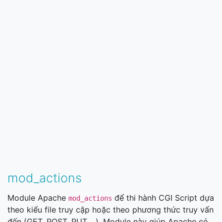
mod_actions
Module Apache
để thi hành CGI Script dựa
mod_actions
theo kiểu file truy cập hoặc theo phương thức truy vấn
đến (GET, POST, PUT ...). Module này giúp Apache có