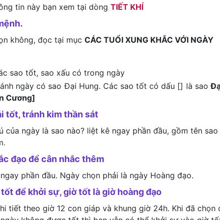
hông tin này bạn xem tại dòng
TIẾT KHÍ
mệnh.
họn không, đọc tại mục
CÁC TUỔI XUNG KHẮC VỚI NGÀY
ác sao tốt, sao xấu có trong ngày
tránh ngày có sao Đại Hung. Các sao tốt có dấu [] là sao
Đạ
ên Cương]
i tốt, tránh kim thần sát
tú của ngày là sao nào? liệt kê ngay phần đầu, gồm tên sao
m.
hắc đạo để cân nhắc thêm
 ngay phần đầu. Ngày chọn phải là ngày Hoàng đạo.
tốt để khởi sự, giờ tốt là giờ hoàng đạo
i tiết theo giờ 12 con giáp và khung giờ 24h. Khi đã chọn