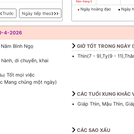
Rằm tháng 5
Ngày hoàng đạo
Ngày h
Trước
Ngày tiếp theo
0-4-2026
- Năm Bính Ngọ
GIỜ TỐT TRONG NGÀY 
Thìn(7 - 9),Tỵ(9 - 11),Th
 hành, di chuyển, khai
Tốt mọi việc
âu)
ớc Mang chủng một ngày)
CÁC TUỔI XUNG KHẮC V
Giáp Thìn, Mậu Thìn, Giá
CÁC SAO XẤU