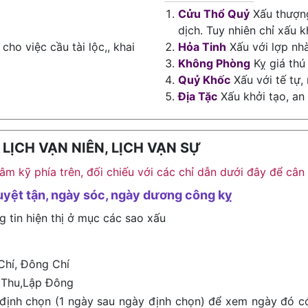
Cửu Thổ Quỷ
Xấu thượng
dịch. Tuy nhiên chỉ xấu k
cho việc cầu tài lộc,, khai
Hỏa Tinh
Xấu với lợp nh
Không Phòng
Kỵ giá thú
Quỷ Khốc
Xấu với tế tự,
Địa Tặc
Xấu khởi tạo, an
ỊCH VẠN NIÊN, LỊCH VẠN SỰ
h âm kỹ phía trên, đối chiếu với các chỉ dẫn dưới đây để c
uyệt tận, ngày sóc, ngày dương công kỵ
g tin hiện thị ở mục các sao xấu
Chí, Đông Chí
 Thu,Lập Đông
định chọn (1 ngày sau ngày định chọn) để xem ngày đó c