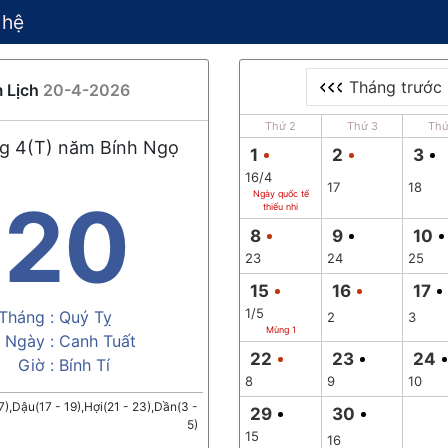
 hệ
Tháng trước
 Lịch
20-4-2026
Thứ 2
Thứ 3
Thứ
g 4(T) năm Bính Ngọ
1
2
3
16/4
17
18
Ngày quốc tế
20
thiếu nhi
8
9
10
23
24
25
15
16
17
1/5
Tháng :
Quý Tỵ
2
3
Mùng 1
Ngày :
Canh Tuất
22
23
24
Giờ :
Bính Tí
8
9
10
17),Dậu(17 - 19),Hợi(21 - 23),Dần(3 -
29
30
5)
15
16