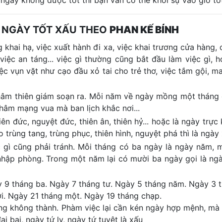
 ngày không được tốt thì bạn vẫn có thể khởi sự vào giờ tố
 NGÀY TỐT XẤU THEO
PHAN KẾ BÍNH
 khai hạ, việc xuất hành đi xa, việc khai trương cửa hàng, c
 việc an táng... việc gì thường cũng bắt đầu làm việc gì, 
iệc vụn vặt như cạo đầu xỏ tai cho trẻ thơ, việc tắm gội, m
 khâm thiên giám soạn ra. Mỗi năm về ngày mồng một tháng
khâm mạng vua mà ban lịch khắc nơi...
n đức, nguyệt đức, thiên ân, thiên hỷ... hoặc là ngày trực k
trùng tang, trùng phục, thiên hình, nguyệt phá thì là ngày 
ệc gì cũng phải tránh. Mỗi tháng có ba ngày là ngày năm, m
 nhập phòng. Trong một năm lại có mười ba ngày gọi là ng
y 9 tháng ba. Ngày 7 tháng tư. Ngày 5 tháng năm. Ngày 3 
i. Ngày 21 tháng một. Ngày 19 tháng chạp.
ng không thành. Phàm việc lại cần kén ngày hợp mệnh, mà 
ại bại, ngày tứ lỵ, ngày tứ tuyệt là xấu