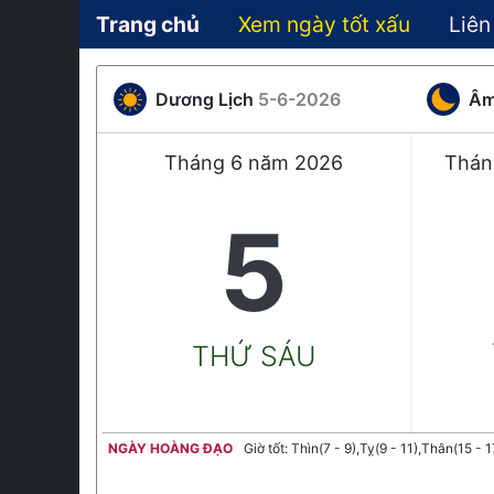
Trang chủ
Xem ngày tốt xấu
Liên
Dương Lịch
5-6-2026
Âm
Tháng 6 năm 2026
Thán
5
THỨ SÁU
NGÀY HOÀNG ĐẠO
Giờ tốt: Thìn(7 - 9),Tỵ(9 - 11),Thân(15 - 