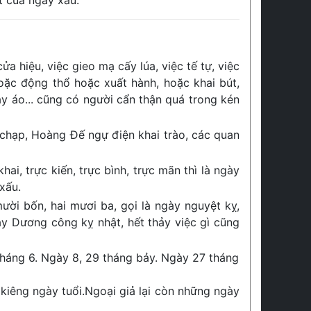
t của ngày xấu.
ửa hiệu, việc gieo mạ cấy lúa, việc tế tự, việc
hoặc động thổ hoặc xuất hành, hoặc khai bút,
ay áo... cũng có người cẩn thận quá trong kén
 chạp, Hoàng Đế ngự điện khai trào, các quan
hai, trực kiến, trực bình, trực mãn thì là ngày
xấu.
ười bốn, hai mươi ba, gọi là ngày nguyệt kỵ,
ày Dương công kỵ nhật, hết thảy việc gì cũng
tháng 6. Ngày 8, 29 tháng bảy. Ngày 27 tháng
kiêng ngày tuổi.Ngoại giả lại còn những ngày