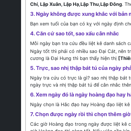
Chí, Lập Xuân, Lập Hạ,Lập Thu,Lập Đông
. T
3. Ngày không được xung khắc với bản 
Bạn xem tuổi của bạn có kỵ với ngày định c
4. Căn cứ sao tốt, sao xấu cân nhắc
Mỗi ngày bạn tra cứu đều liệt kê danh sách c
Ngày tốt thì phải có nhiều sao Đại Cát, nên 
cương là Đại Hung thì bạn thấy hiện thị
[Thi
5. Trực, sao nhị thập bát tú của ngày phả
Ngày tra cứu có trực là gì? sao nhị thập bát 
ngày trực và nhị thập bát tú để cân nhắc thê
6. Xem ngày đó là ngày hoàng đạo hay 
Ngày chọn là Hắc đạo hay Hoàng đạo liệt kê
7. Chọn được ngày rồi thì chọn thêm giờ 
Các giờ Hoàng đạo trong ngày được liệt kê ch