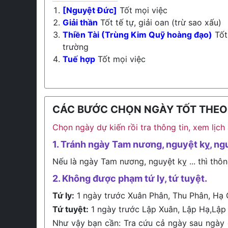
[Nguyệt Đức]
Tốt mọi việc
Giải thần
Tốt tế tự, giải oan (trừ sao xấu)
Thiền Tài (Trùng Kim Quỹ hoàng đạo)
Tốt 
trường
Tuế hợp
Tốt mọi việc
CÁC BƯỚC CHỌN NGÀY TỐT THEO L
Chọn ngày dự kiến rồi tra thông tin, xem lịc
1. Tránh ngày Tam nương, nguyệt kỵ, ng
Nếu là ngày Tam nương, nguyệt kỵ ... thì thôn
2. Không được phạm tứ ly, tứ tuyệt.
Tứ ly:
1 ngày trước Xuân Phân, Thu Phân, Hạ 
Tứ tuyệt:
1 ngày trước Lập Xuân, Lập Hạ,Lập
Như vậy bạn cần: Tra cứu cả ngày sau ngày 