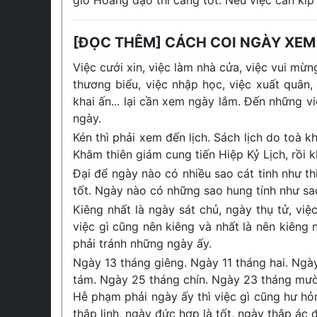
giờ Hoàng đạo thì càng tốt. Nếu việc cần kíp
[ĐỌC THÊM] CÁCH COI NGÀY XEM
Việc cưới xin, việc làm nhà cửa, việc vui mừng
thương biểu, việc nhập học, việc xuất quân,
khai ấn... lại cần xem ngày lắm. Đến những v
ngày.
Kén thì phải xem đến lịch. Sách lịch do toà
Khâm thiên giám cung tiến Hiệp Kỷ Lịch, rồi 
Đại để ngày nào có nhiều sao cát tinh như thiê
tốt. Ngày nào có những sao hung tính như sao 
Kiêng nhất là ngày sát chủ, ngày thụ tử, vi
việc gì cũng nên kiêng và nhất là nên kiêng
phải tránh những ngày ấy.
Ngày 13 tháng giêng. Ngày 11 tháng hai. Ngà
tám. Ngày 25 tháng chín. Ngày 23 tháng mườ
Hễ phạm phải ngày ấy thì việc gì cũng hư hỏ
thập linh, ngày đức hợp là tốt, ngày thập ác đ