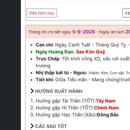
Đến hôm nay
5-6-2026
2
Thông tin chi tiết ngày
- Ngày âm lịch
Can chi:
Ngày Canh Tuất - Tháng Quý Tỵ 
Ngày Hoàng Đạo:
Sao Kim Quỹ
Trực Chấp
:Tốt khởi công XD, xấu với xuất
trương
Nhị thập bát tú - Ngưu
:
(Hành: Kim; Con vật: Tr
Tiết khí:
Giữa
Tiểu mãn
-
Mang chủng
(trư
HƯỚNG XUẤT HÀNH
Hướng gặp Tài Thần (TỐT):
Tây Nam
Hướng gặp Hỉ Thần (TỐT):
Chính Nam
Hướng gặp Hạc Thần (Xấu):
Đông Bắc
CÁC SAO TỐT