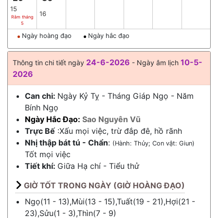
15
16
Rằm tháng
5
Ngày hoàng đạo
Ngày hắc đạo
24-6-2026
10-5-
Thông tin chi tiết ngày
- Ngày âm lịch
2026
Can chi:
Ngày Kỷ Tỵ - Tháng Giáp Ngọ - Năm
Bính Ngọ
Ngày Hắc Đạo:
Sao Nguyên Vũ
Trực Bế
:Xấu mọi việc, trừ đắp đê, hồ rãnh
Nhị thập bát tú - Chẩn
:
(Hành: Thủy; Con vật: Giun)
Tốt mọi việc
Tiết khí:
Giữa
Hạ chí
-
Tiểu thử
GIỜ TỐT TRONG NGÀY (GIỜ HOÀNG ĐẠO)
Ngọ(11 - 13),Mùi(13 - 15),Tuất(19 - 21),Hợi(21 -
23),Sửu(1 - 3),Thìn(7 - 9)