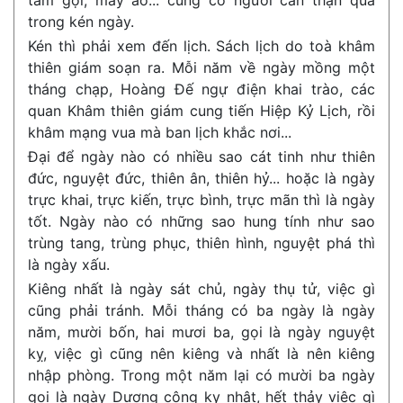
tắm gội, may áo... cũng có người cẩn thận quá
trong kén ngày.
Kén thì phải xem đến lịch. Sách lịch do toà khâm
thiên giám soạn ra. Mỗi năm về ngày mồng một
tháng chạp, Hoàng Đế ngự điện khai trào, các
quan Khâm thiên giám cung tiến Hiệp Kỷ Lịch, rồi
khâm mạng vua mà ban lịch khắc nơi...
Đại để ngày nào có nhiều sao cát tinh như thiên
đức, nguyệt đức, thiên ân, thiên hỷ... hoặc là ngày
trực khai, trực kiến, trực bình, trực mãn thì là ngày
tốt. Ngày nào có những sao hung tính như sao
trùng tang, trùng phục, thiên hình, nguyệt phá thì
là ngày xấu.
Kiêng nhất là ngày sát chủ, ngày thụ tử, việc gì
cũng phải tránh. Mỗi tháng có ba ngày là ngày
năm, mười bốn, hai mươi ba, gọi là ngày nguyệt
kỵ, việc gì cũng nên kiêng và nhất là nên kiêng
nhập phòng. Trong một năm lại có mười ba ngày
gọi là ngày Dương công kỵ nhật, hết thảy việc gì