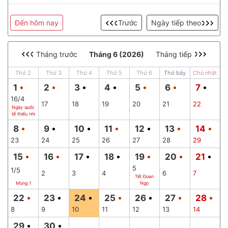
Đến hôm nay
Trước
Ngày tiếp theo
Tháng trước
Tháng 6 (2026)
Tháng tiếp
Thứ 2
Thứ 3
Thứ 4
Thứ 5
Thứ 6
Thứ bảy
Chủ nhật
1
2
3
4
5
6
7
16/4
17
18
19
20
21
22
Ngày quốc
tế thiếu nhi
8
9
10
11
12
13
14
23
24
25
26
27
28
29
15
16
17
18
19
20
21
5
1/5
2
3
4
6
7
Tết Đoan
Mùng 1
Ngọ
22
23
24
25
26
27
28
8
9
10
11
12
13
14
29
30