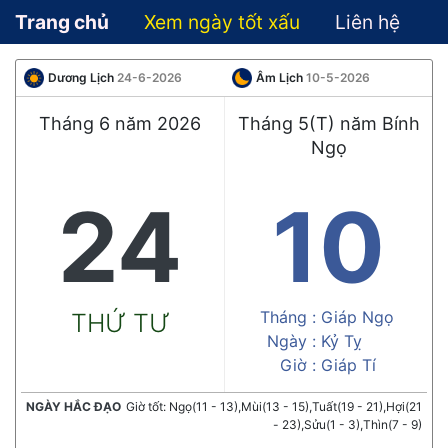
Trang chủ
Xem ngày tốt xấu
Liên hệ
Dương Lịch
24-6-2026
Âm Lịch
10-5-2026
Tháng 6 năm 2026
Tháng 5(T) năm Bính
Ngọ
24
10
Tháng :
Giáp Ngọ
THỨ TƯ
Ngày :
Kỷ Tỵ
Giờ :
Giáp Tí
NGÀY HẮC ĐẠO
Giờ tốt: Ngọ(11 - 13),Mùi(13 - 15),Tuất(19 - 21),Hợi(21
- 23),Sửu(1 - 3),Thìn(7 - 9)