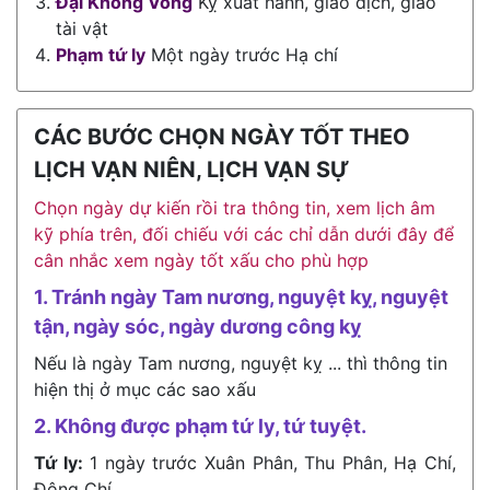
Đại Không Vong
Kỵ xuất hành, giao dịch, giao
tài vật
Phạm tứ ly
Một ngày trước Hạ chí
CÁC BƯỚC CHỌN NGÀY TỐT THEO
LỊCH VẠN NIÊN, LỊCH VẠN SỰ
Chọn ngày dự kiến rồi tra thông tin, xem lịch âm
kỹ phía trên, đối chiếu với các chỉ dẫn dưới đây để
cân nhắc xem ngày tốt xấu cho phù hợp
1. Tránh ngày Tam nương, nguyệt kỵ, nguyệt
tận, ngày sóc, ngày dương công kỵ
Nếu là ngày Tam nương, nguyệt kỵ ... thì thông tin
hiện thị ở mục các sao xấu
2. Không được phạm tứ ly, tứ tuyệt.
Tứ ly:
1 ngày trước Xuân Phân, Thu Phân, Hạ Chí,
Đông Chí