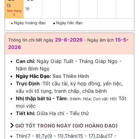
15
16
Rằm tháng
5
Ngày hoàng đạo
Ngày hắc đạo
29-6-2026
15-5-
Thông tin chi tiết ngày
- Ngày âm lịch
2026
Can chi:
Ngày Giáp Tuất - Tháng Giáp Ngọ -
Năm Bính Ngọ
Ngày Hắc Đạo:
Sao Thiên Hình
Trực Định
:Tốt cầu tài, ký hợp đồng, yến tiệc,
xấu với tố tụng, tranh chấp, chữa bệnh
Nhị thập bát tú - Tâm
:
Tốt
(Hành: Hỏa; Con vật: Hổ)
mọi việc
Tiết khí:
Giữa
Hạ chí
-
Tiểu thử
GIỜ TỐT TRONG NGÀY (GIỜ HOÀNG ĐẠO)
Thìn(7 - 9),Tỵ(9 - 11),Thân(15 - 17),Dậu(17 -