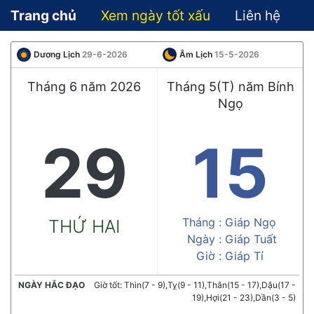
Trang chủ
Xem ngày tốt xấu
Liên hệ
Dương Lịch
29-6-2026
Âm Lịch
15-5-2026
Tháng 6 năm 2026
Tháng 5(T) năm Bính
Ngọ
29
15
Tháng :
Giáp Ngọ
THỨ HAI
Ngày :
Giáp Tuất
Giờ :
Giáp Tí
NGÀY HẮC ĐẠO
Giờ tốt: Thìn(7 - 9),Tỵ(9 - 11),Thân(15 - 17),Dậu(17 -
19),Hợi(21 - 23),Dần(3 - 5)