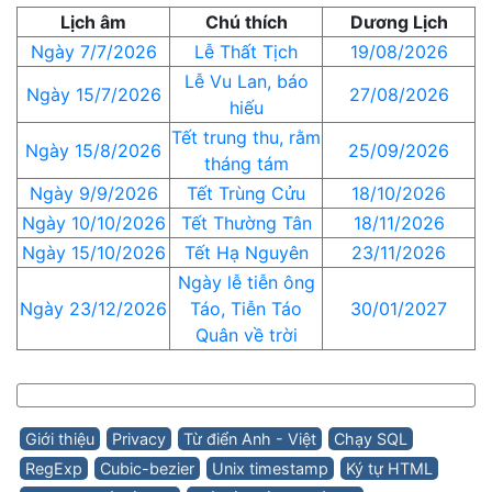
Lịch âm
Chú thích
Dương Lịch
Ngày 7/7/2026
Lễ Thất Tịch
19/08/2026
Lễ Vu Lan, báo
Ngày 15/7/2026
27/08/2026
hiếu
Tết trung thu, rằm
Ngày 15/8/2026
25/09/2026
tháng tám
Ngày 9/9/2026
Tết Trùng Cửu
18/10/2026
Ngày 10/10/2026
Tết Thường Tân
18/11/2026
Ngày 15/10/2026
Tết Hạ Nguyên
23/11/2026
Ngày lễ tiễn ông
Ngày 23/12/2026
Táo, Tiễn Táo
30/01/2027
Quân về trời
Giới thiệu
Privacy
Từ điển Anh - Việt
Chạy SQL
RegExp
Cubic-bezier
Unix timestamp
Ký tự HTML