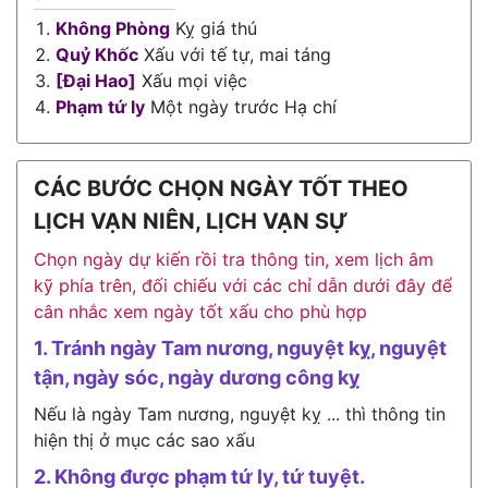
Không Phòng
Kỵ giá thú
Quỷ Khốc
Xấu với tế tự, mai táng
[Đại Hao]
Xấu mọi việc
Phạm tứ ly
Một ngày trước Hạ chí
CÁC BƯỚC CHỌN NGÀY TỐT THEO
LỊCH VẠN NIÊN, LỊCH VẠN SỰ
Chọn ngày dự kiến rồi tra thông tin, xem lịch âm
kỹ phía trên, đối chiếu với các chỉ dẫn dưới đây để
cân nhắc xem ngày tốt xấu cho phù hợp
1. Tránh ngày Tam nương, nguyệt kỵ, nguyệt
tận, ngày sóc, ngày dương công kỵ
Nếu là ngày Tam nương, nguyệt kỵ ... thì thông tin
hiện thị ở mục các sao xấu
2. Không được phạm tứ ly, tứ tuyệt.