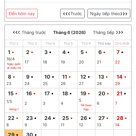
Đến hôm nay
Trước
Ngày tiếp theo
Tháng trước
Tháng 6 (2026)
Tháng tiếp
Thứ 2
Thứ 3
Thứ 4
Thứ 5
Thứ 6
Thứ bảy
Chủ nhật
1
2
3
4
5
6
7
16/4
17
18
19
20
21
22
Ngày quốc
tế thiếu nhi
8
9
10
11
12
13
14
23
24
25
26
27
28
29
15
16
17
18
19
20
21
5
1/5
2
3
4
6
7
Tết Đoan
Mùng 1
Ngọ
22
23
24
25
26
27
28
8
9
10
11
12
13
14
29
30