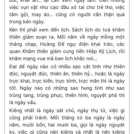
bút, khai ấn... lại cần xem ngày lắm. Đến những
việc vụn vặt như cạo đầu xỏ tai cho trẻ thơ, việc
tắm gội, may áo... cũng có người cẩn thận quá
trong kén ngày.
Kén thì phải xem đến lịch. Sách lịch do toà khâm
thiên giám soạn ra. Mỗi năm về ngày mồng một
tháng chạp, Hoàng Đế ngự điện khai trào, các
quan Khâm thiên giám cung tiến Hiệp Kỷ Lịch, rồi
khâm mạng vua mà ban lịch khắc nơi...
Đại để ngày nào có nhiều sao cát tinh như thiên
đức, nguyệt đức, thiên ân, thiên hỷ... hoặc là ngày
trực khai, trực kiến, trực bình, trực mãn thì là ngày
tốt. Ngày nào có những sao hung tính như sao
trùng tang, trùng phục, thiên hình, nguyệt phá thì
là ngày xấu.
Kiêng nhất là ngày sát chủ, ngày thụ tử, việc gì
cũng phải tránh. Mỗi tháng có ba ngày là ngày
năm, mười bốn, hai mươi ba, gọi là ngày nguyệt
kỵ, việc gì cũng nên kiêng và nhất là nên kiêng