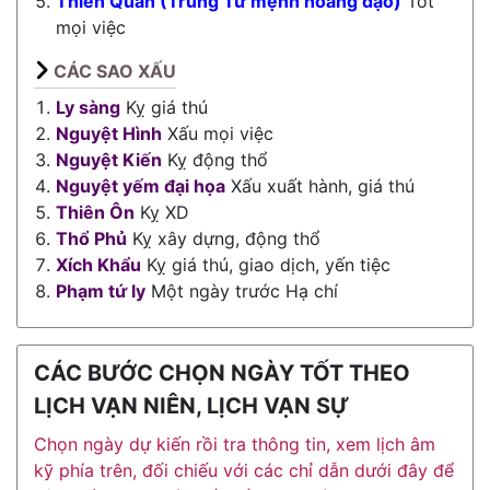
Thiên Quan (Trùng Tư mệnh hoàng đạo)
Tốt
mọi việc
CÁC SAO XẤU
Ly sàng
Kỵ giá thú
Nguyệt Hình
Xấu mọi việc
Nguyệt Kiến
Kỵ động thổ
Nguyệt yếm đại họa
Xấu xuất hành, giá thú
Thiên Ôn
Kỵ XD
Thổ Phủ
Kỵ xây dựng, động thổ
Xích Khẩu
Kỵ giá thú, giao dịch, yến tiệc
Phạm tứ ly
Một ngày trước Hạ chí
CÁC BƯỚC CHỌN NGÀY TỐT THEO
LỊCH VẠN NIÊN, LỊCH VẠN SỰ
Chọn ngày dự kiến rồi tra thông tin, xem lịch âm
kỹ phía trên, đối chiếu với các chỉ dẫn dưới đây để