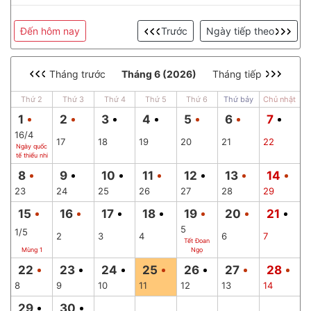
Đến hôm nay
Trước
Ngày tiếp theo
Tháng trước
Tháng 6 (2026)
Tháng tiếp
Thứ 2
Thứ 3
Thứ 4
Thứ 5
Thứ 6
Thứ bảy
Chủ nhật
1
2
3
4
5
6
7
16/4
17
18
19
20
21
22
Ngày quốc
tế thiếu nhi
8
9
10
11
12
13
14
23
24
25
26
27
28
29
15
16
17
18
19
20
21
5
1/5
2
3
4
6
7
Tết Đoan
Mùng 1
Ngọ
22
23
24
25
26
27
28
8
9
10
11
12
13
14
29
30