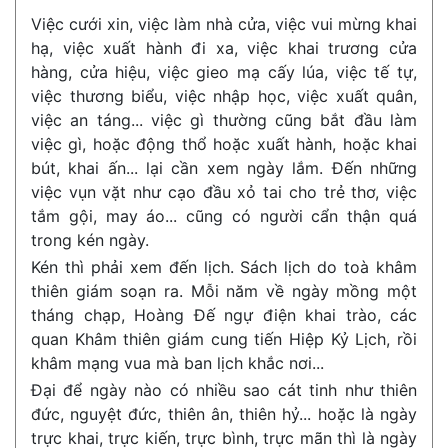
Việc cưới xin, việc làm nhà cửa, việc vui mừng khai
hạ, việc xuất hành đi xa, việc khai trương cửa
hàng, cửa hiệu, việc gieo mạ cấy lúa, việc tế tự,
việc thương biểu, việc nhập học, việc xuất quân,
việc an táng... việc gì thường cũng bắt đầu làm
việc gì, hoặc động thổ hoặc xuất hành, hoặc khai
bút, khai ấn... lại cần xem ngày lắm. Đến những
việc vụn vặt như cạo đầu xỏ tai cho trẻ thơ, việc
tắm gội, may áo... cũng có người cẩn thận quá
trong kén ngày.
Kén thì phải xem đến lịch. Sách lịch do toà khâm
thiên giám soạn ra. Mỗi năm về ngày mồng một
tháng chạp, Hoàng Đế ngự điện khai trào, các
quan Khâm thiên giám cung tiến Hiệp Kỷ Lịch, rồi
khâm mạng vua mà ban lịch khắc nơi...
Đại để ngày nào có nhiều sao cát tinh như thiên
đức, nguyệt đức, thiên ân, thiên hỷ... hoặc là ngày
trực khai, trực kiến, trực bình, trực mãn thì là ngày