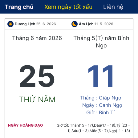
Trang chủ
Xem ngày tốt xấu
Liên hệ
Dương Lịch
25-6-2026
Âm Lịch
11-5-2026
Tháng 6 năm 2026
Tháng 5(T) năm Bính
Ngọ
25
11
Tháng :
Giáp Ngọ
THỨ NĂM
Ngày :
Canh Ngọ
Giờ :
Bính Tí
NGÀY HOÀNG ĐẠO
Giờ tốt: Thân(15 - 17),Dậu(17 - 19),Tý (23 -
1),Sửu(1 - 3),Mão(5 - 7),Ngọ(11 - 13)