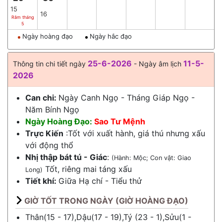
15
16
Rằm tháng
5
Ngày hoàng đạo
Ngày hắc đạo
25-6-2026
11-5-
Thông tin chi tiết ngày
- Ngày âm lịch
2026
Can chi:
Ngày Canh Ngọ - Tháng Giáp Ngọ -
Năm Bính Ngọ
Ngày Hoàng Đạo:
Sao Tư Mệnh
Trực Kiến
:Tốt với xuất hành, giá thú nhưng xấu
với động thổ
Nhị thập bát tú - Giác
:
(Hành: Mộc; Con vật: Giao
Tốt, riêng mai táng xấu
Long)
Tiết khí:
Giữa
Hạ chí
-
Tiểu thử
GIỜ TỐT TRONG NGÀY (GIỜ HOÀNG ĐẠO)
Thân(15 - 17),Dậu(17 - 19),Tý (23 - 1),Sửu(1 -