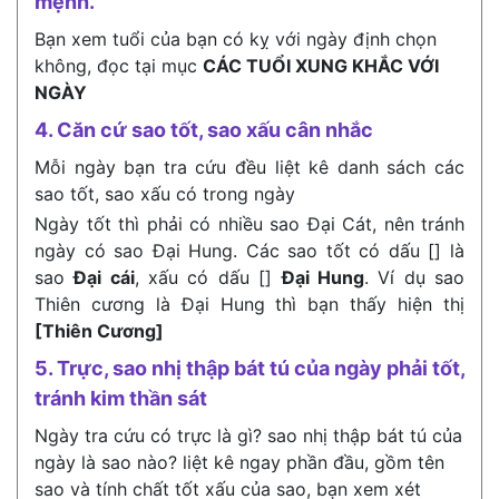
mệnh.
Bạn xem tuổi của bạn có kỵ với ngày định chọn
không, đọc tại mục
CÁC TUỔI XUNG KHẮC VỚI
NGÀY
4. Căn cứ sao tốt, sao xấu cân nhắc
Mỗi ngày bạn tra cứu đều liệt kê danh sách các
sao tốt, sao xấu có trong ngày
Ngày tốt thì phải có nhiều sao Đại Cát, nên tránh
ngày có sao Đại Hung. Các sao tốt có dấu [] là
sao
Đại cái
, xấu có dấu []
Đại Hung
. Ví dụ sao
Thiên cương là Đại Hung thì bạn thấy hiện thị
[Thiên Cương]
5. Trực, sao nhị thập bát tú của ngày phải tốt,
tránh kim thần sát
Ngày tra cứu có trực là gì? sao nhị thập bát tú của
ngày là sao nào? liệt kê ngay phần đầu, gồm tên
sao và tính chất tốt xấu của sao, bạn xem xét