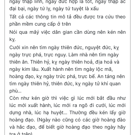
ngày thập linh, ngày đức hợp là tốt, ngày thập ác
đại bại, ngày tứ lỵ, ngày tứ tuyệt là xấu
Tất cả các thông tin mô tả đều được tra cứu theo
phần mềm cung cấp ở trên
Nói qua mâý việc dân gian cần dùng nên kén nên
kỵ.
Cưới xin nên tìm ngày thiên đức, nguyệt đức, kỵ
ngày trực phá, trực nguy. Làm nhà nên tìm ngày
thiên ân. Thiên hỷ, kỵ ngày thiên hoả, địa hoả và
ngày kim lâu. Xuất hành nên tìm ngày lộc mã,
hoàng đạo, kỵ ngày trức phá, trực bế. An táng nên
tìm ngày thiên hỷ, thiên đức, kỵ ngày tử khí quan
phù...
Còn như kén giờ thì việc gì lúc mới bắt đầu như
lúc mới xuất hành, lúc mới ra ngõ đi cưới, lúc mới
dựng nhà, lúc hạ huyệt... Thường đều kén lấy giờ
hoàng đạo. (Ngày nào cũng có các giờ hoàng đào
và hắc đạo, để biết giờ hoàng đạo theo ngày hãy
tra ở trên)