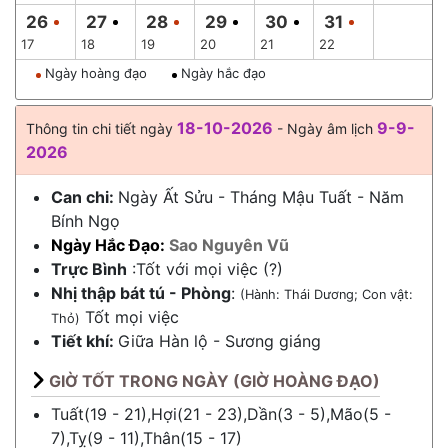
26
27
28
29
30
31
17
18
19
20
21
22
Ngày hoàng đạo
Ngày hắc đạo
18-10-2026
9-9-
Thông tin chi tiết ngày
- Ngày âm lịch
2026
Can chi:
Ngày Ất Sửu - Tháng Mậu Tuất - Năm
Bính Ngọ
Ngày Hắc Đạo:
Sao Nguyên Vũ
Trực Bình
:Tốt với mọi việc (?)
Nhị thập bát tú - Phòng
:
(Hành: Thái Dương; Con vật:
Tốt mọi việc
Thỏ)
Tiết khí:
Giữa
Hàn lộ
-
Sương giáng
GIỜ TỐT TRONG NGÀY (GIỜ HOÀNG ĐẠO)
Tuất(19 - 21),Hợi(21 - 23),Dần(3 - 5),Mão(5 -
7),Tỵ(9 - 11),Thân(15 - 17)