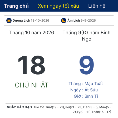
Trang chủ
Xem ngày tốt xấu
Liên hệ
Dương Lịch
18-10-2026
Âm Lịch
9-9-2026
Tháng 10 năm 2026
Tháng 9(Đ) năm Bính
Ngọ
18
9
Tháng :
Mậu Tuất
CHỦ NHẬT
Ngày :
Ất Sửu
Giờ :
Bính Tí
NGÀY HẮC ĐẠO
Giờ tốt: Tuất(19 - 21),Hợi(21 - 23),Dần(3 - 5),Mão(5 -
7),Tỵ(9 - 11),Thân(15 - 17)