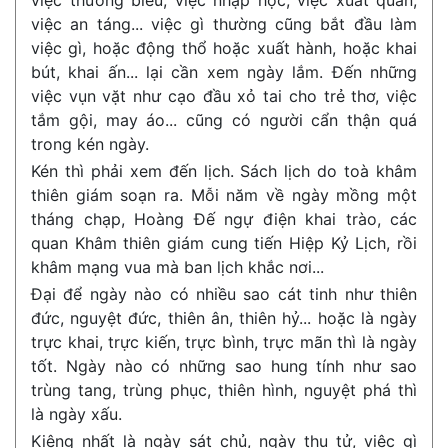
việc thương biểu, việc nhập học, việc xuất quân,
việc an táng... việc gì thường cũng bắt đầu làm
việc gì, hoặc động thổ hoặc xuất hành, hoặc khai
bút, khai ấn... lại cần xem ngày lắm. Đến những
việc vụn vặt như cạo đầu xỏ tai cho trẻ thơ, việc
tắm gội, may áo... cũng có người cẩn thận quá
trong kén ngày.
Kén thì phải xem đến lịch. Sách lịch do toà khâm
thiên giám soạn ra. Mỗi năm về ngày mồng một
tháng chạp, Hoàng Đế ngự điện khai trào, các
quan Khâm thiên giám cung tiến Hiệp Kỷ Lịch, rồi
khâm mạng vua mà ban lịch khắc nơi...
Đại để ngày nào có nhiều sao cát tinh như thiên
đức, nguyệt đức, thiên ân, thiên hỷ... hoặc là ngày
trực khai, trực kiến, trực bình, trực mãn thì là ngày
tốt. Ngày nào có những sao hung tính như sao
trùng tang, trùng phục, thiên hình, nguyệt phá thì
là ngày xấu.
Kiêng nhất là ngày sát chủ, ngày thụ tử, việc gì