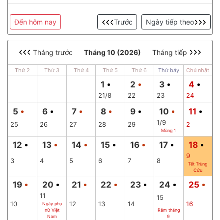
Đến hôm nay
Trước
Ngày tiếp theo
Tháng trước
Tháng 10 (2026)
Tháng tiếp
Thứ 2
Thứ 3
Thứ 4
Thứ 5
Thứ 6
Thứ bảy
Chủ nhật
1
2
3
4
21/8
22
23
24
5
6
7
8
9
10
11
1/9
25
26
27
28
29
2
Mùng 1
12
13
14
15
16
17
18
9
3
4
5
6
7
8
Tết Trùng
Cửu
19
20
21
22
23
24
25
11
15
10
12
13
14
16
Ngày phụ
nữ Việt
Rằm tháng
Nam
9