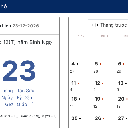
 hệ
Tháng trước
 Lịch
23-12-2026
Thứ 2
Thứ 3
Thứ
 12(T) năm Bính Ngọ
23
4
5
6
27
28
29
11
12
13
4
5
6
Tháng :
Tân Sửu
Ngày :
Kỷ Dậu
18
19
20
Giờ :
Giáp Tí
11
12
13
Mùi(13 - 15),Dậu(17 - 19),Tý (23 - 1)
25
26
27