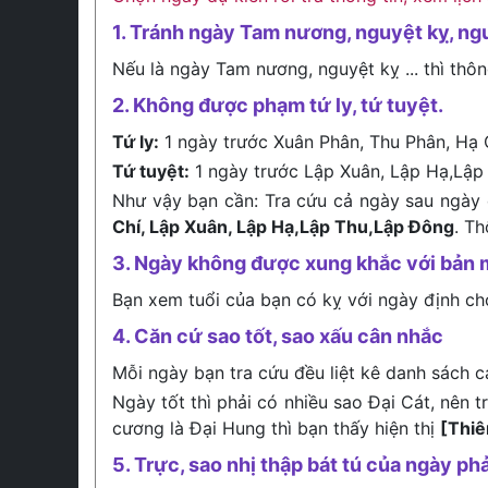
1. Tránh ngày Tam nương, nguyệt kỵ, ng
Nếu là ngày Tam nương, nguyệt kỵ ... thì thôn
2. Không được phạm tứ ly, tứ tuyệt.
Tứ ly:
1 ngày trước Xuân Phân, Thu Phân, Hạ 
Tứ tuyệt:
1 ngày trước Lập Xuân, Lập Hạ,Lập
Như vậy bạn cần: Tra cứu cả ngày sau ngày 
Chí, Lập Xuân, Lập Hạ,Lập Thu,Lập Đông
. T
3. Ngày không được xung khắc với bản 
Bạn xem tuổi của bạn có kỵ với ngày định c
4. Căn cứ sao tốt, sao xấu cân nhắc
Mỗi ngày bạn tra cứu đều liệt kê danh sách c
Ngày tốt thì phải có nhiều sao Đại Cát, nên 
cương là Đại Hung thì bạn thấy hiện thị
[Thi
5. Trực, sao nhị thập bát tú của ngày phả