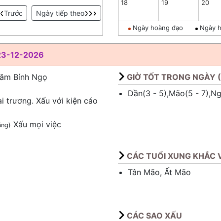
18
19
20
Trước
Ngày tiếp theo
Ngày hoàng đạo
Ngày h
23-12-2026
Năm Bính Ngọ
GIỜ TỐT TRONG NGÀY 
Dần(3 - 5),Mão(5 - 7),Ngọ
ai trương. Xấu với kiện cáo
Xấu mọi việc
ẵng)
CÁC TUỔI XUNG KHẮC V
Tân Mão, Ất Mão
CÁC SAO XẤU