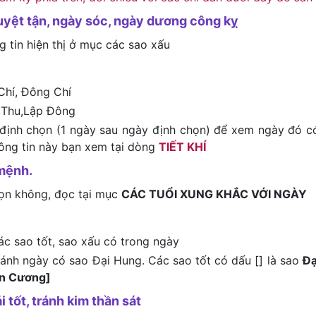
uyệt tận, ngày sóc, ngày dương công kỵ
g tin hiện thị ở mục các sao xấu
Chí, Đông Chí
 Thu,Lập Đông
định chọn (1 ngày sau ngày định chọn) để xem ngày đó c
hông tin này bạn xem tại dòng
TIẾT KHÍ
mệnh.
họn không, đọc tại mục
CÁC TUỔI XUNG KHẮC VỚI NGÀY
ác sao tốt, sao xấu có trong ngày
tránh ngày có sao Đại Hung. Các sao tốt có dấu [] là sao
Đạ
ên Cương]
i tốt, tránh kim thần sát