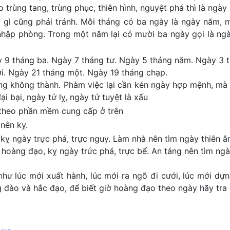
trùng tang, trùng phục, thiên hình, nguyệt phá thì là ngày 
ệc gì cũng phải tránh. Mỗi tháng có ba ngày là ngày năm, m
 nhập phòng. Trong một năm lại có mười ba ngày gọi là ng
y 9 tháng ba. Ngày 7 tháng tư. Ngày 5 tháng năm. Ngày 3 
i. Ngày 21 tháng một. Ngày 19 tháng chạp.
ng không thành. Phàm việc lại cần kén ngày hợp mệnh, mà 
ại bại, ngày tứ lỵ, ngày tứ tuyệt là xấu
 theo phần mềm cung cấp ở trên
nên kỵ.
kỵ ngày trực phá, trực nguy. Làm nhà nên tìm ngày thiên ân
 hoàng đạo, kỵ ngày trức phá, trực bế. An táng nên tìm ngày
như lúc mới xuất hành, lúc mới ra ngõ đi cưới, lúc mới dựn
đào và hắc đạo, để biết giờ hoàng đạo theo ngày hãy tra 