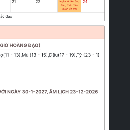
21
22
24
Ngày lễ tiễn ông
Táo, Tiễn Táo
Quân về trời
ắc đạo
(GIỜ HOÀNG ĐẠO)
(11 - 13),Mùi(13 - 15),Dậu(17 - 19),Tý (23 - 1)
ỚI NGÀY 30-1-2027, ÂM LỊCH 23-12-2026