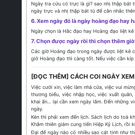
Ngày tra cứu có trực là gì? sao nhị thập bát 
ngày trực và nhị thập bát tú để cân nhắc thê
6. Xem ngày đó là ngày hoàng đạo hay 
Ngày chọn là Hắc đạo hay Hoàng đạo liệt kê
7. Chọn được ngày rồi thì chọn thêm giờ 
Các giờ Hoàng đạo trong ngày được liệt kê ch
giờ Hoàng đạo thì càng tốt. Nếu việc cần kíp
[ĐỌC THÊM] CÁCH COI NGÀY XEM
Việc cưới xin, việc làm nhà cửa, việc vui mừng
thương biểu, việc nhập học, việc xuất quân,
khai ấn... lại cần xem ngày lắm. Đến những v
ngày.
Kén thì phải xem đến lịch. Sách lịch do toà
Khâm thiên giám cung tiến Hiệp Kỷ Lịch, rồi 
Đại để ngày nào có nhiều sao cát tinh như thiê