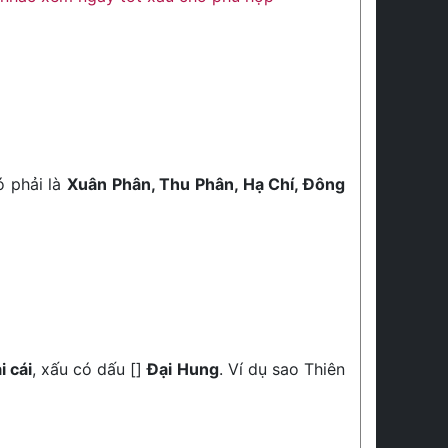
ó phải là
Xuân Phân, Thu Phân, Hạ Chí, Đông
i cái
, xấu có dấu []
Đại Hung
. Ví dụ sao Thiên