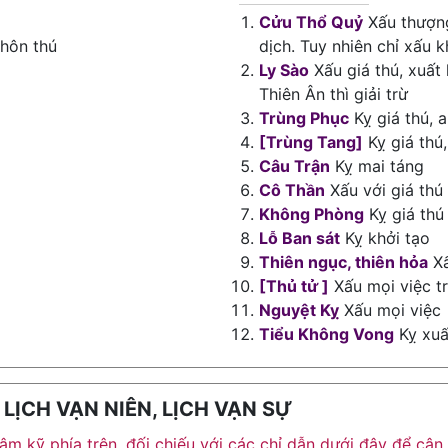
Cửu Thổ Quỷ
Xấu thượng
 hôn thú
dịch. Tuy nhiên chỉ xấu k
Ly Sào
Xấu giá thú, xuất 
Thiên Ân thì giải trừ
Trùng Phục
Kỵ giá thú, 
[Trùng Tang]
Kỵ giá thú
Câu Trận
Kỵ mai táng
Cô Thần
Xấu với giá thú
Không Phòng
Kỵ giá thú
Lỗ Ban sát
Kỵ khởi tạo
Thiên ngục, thiên hỏa
Xấ
[Thủ tử ]
Xấu mọi việc t
Nguyệt Kỵ
Xấu mọi việc
Tiểu Không Vong
Kỵ xuất
ỊCH VẠN NIÊN, LỊCH VẠN SỰ
h âm kỹ phía trên, đối chiếu với các chỉ dẫn dưới đây để c