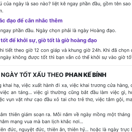
tú của ngày là sao nào? liệt kê ngay phần đầu, gồm tên sao
m.
hắc đạo để cân nhắc thêm
 ngay phần đầu. Ngày chọn phải là ngày Hoàng đạo.
tốt để khởi sự, giờ tốt là giờ hoàng đạo
i tiết theo giờ 12 con giáp và khung giờ 24h. Khi đã chọn
 ngày không được tốt thì bạn vẫn có thể khởi sự vào giờ tố
 NGÀY TỐT XẤU THEO
PHAN KẾ BÍNH
 khai hạ, việc xuất hành đi xa, việc khai trương cửa hàng, c
 việc an táng... việc gì thường cũng bắt đầu làm việc gì, 
iệc vụn vặt như cạo đầu xỏ tai cho trẻ thơ, việc tắm gội, m
 khâm thiên giám soạn ra. Mỗi năm về ngày mồng một tháng
khâm mạng vua mà ban lịch khắc nơi...
n đức, nguyệt đức, thiên ân, thiên hỷ... hoặc là ngày trực k