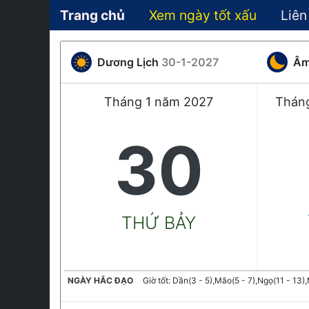
Trang chủ
Xem ngày tốt xấu
Liên
Dương Lịch
30-1-2027
Âm
Tháng 1 năm 2027
Tháng
30
THỨ BẢY
NGÀY HẮC ĐẠO
Giờ tốt: Dần(3 - 5),Mão(5 - 7),Ngọ(11 - 13),