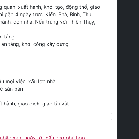
 quan, xuất hành, khởi tạo, động thổ, giao
hi gặp 4 ngày trực: Kiến, Phá, Bình, Thu.
hành, dọn nhà. Nếu trùng với Thiên Thụy,
an táng
, an táng, khởi công xây dựng
u mọi việc, xấu lợp nhà
rừ săn bắn
 hành, giao dịch, giao tài vật
ân nhắc xem ngày tốt xấu cho phù hợp