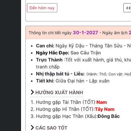
Đến hôm nay
30-1-2027
Thông tin chi tiết ngày
- Ngày âm lịch
Can chi:
Ngày Kỷ Dậu - Tháng Tân Sửu - 
Ngày Hắc Đạo:
Sao Câu Trận
Trực Thành
:Tốt với xuất hành, giá thú, kh
tranh chấp
Nhị thập bát tú - Liễu
:
(Hành: Thổ; Con vật: Ho
Tiết khí:
Giữa
Đại hàn
-
Lập xuân
HƯỚNG XUẤT HÀNH
Hướng gặp Tài Thần (TỐT):
Nam
Hướng gặp Hỉ Thần (TỐT):
Tây Nam
Hướng gặp Hạc Thần (Xấu):
Đông Bắc
CÁC SAO TỐT