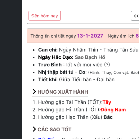
Đến hôm nay
13-1-2027
6
Thông tin chi tiết ngày
- Ngày âm lịch
Can chi:
Ngày Nhâm Thìn - Tháng Tân Sửu
Ngày Hắc Đạo:
Sao Bạch Hổ
Trực Bình
:Tốt với mọi việc (?)
Nhị thập bát tú - Cơ
:
(Hành: Thủy; Con vật: Báo
Tiết khí:
Giữa
Tiểu hàn
-
Đại hàn
HƯỚNG XUẤT HÀNH
Hướng gặp Tài Thần (TỐT):
Tây
Hướng gặp Hỉ Thần (TỐT):
Đông Nam
Hướng gặp Hạc Thần (Xấu):
Bắc
CÁC SAO TỐT