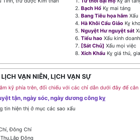
 Tinh, trừ được Kim thần
Tứ thời đại mộ
Kỵ an tán
Bạch Hổ
Kỵ mai táng
Bang Tiêu họa hãm
Xấu 
Hà Khôi Cẩu Giảo
Kỵ khơ
Nguyệt Hư nguyệt sát
Xấ
Tiểu hao
Xấu kinh doanh,
[Sát Chủ]
Xấu mọi việc
Xích Khẩu
Kỵ giá thú, gia
ỊCH VẠN NIÊN, LỊCH VẠN SỰ
h âm kỹ phía trên, đối chiếu với các chỉ dẫn dưới đây để c
uyệt tận, ngày sóc, ngày dương công kỵ
g tin hiện thị ở mục các sao xấu
Chí, Đông Chí
 Thu,Lập Đông