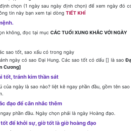
định chọn (1 ngày sau ngày định chọn) để xem ngày đó c
hông tin này bạn xem tại dòng
TIẾT KHÍ
mệnh.
họn không, đọc tại mục
CÁC TUỔI XUNG KHẮC VỚI NGÀY
ác sao tốt, sao xấu có trong ngày
tránh ngày có sao Đại Hung. Các sao tốt có dấu [] là sao
Đạ
ên Cương]
i tốt, tránh kim thần sát
tú của ngày là sao nào? liệt kê ngay phần đầu, gồm tên sao
m.
hắc đạo để cân nhắc thêm
 ngay phần đầu. Ngày chọn phải là ngày Hoàng đạo.
tốt để khởi sự, giờ tốt là giờ hoàng đạo