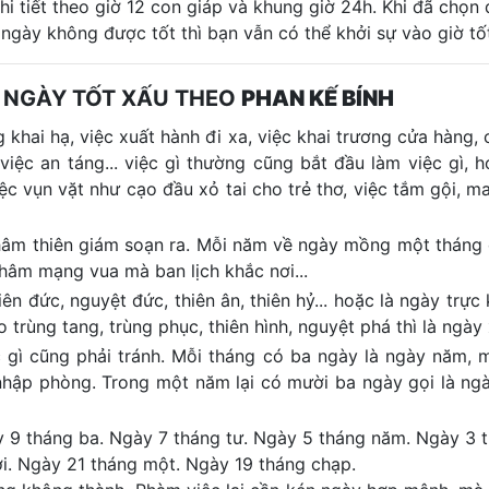
i tiết theo giờ 12 con giáp và khung giờ 24h. Khi đã chọn
 ngày không được tốt thì bạn vẫn có thể khởi sự vào giờ tố
 NGÀY TỐT XẤU THEO
PHAN KẾ BÍNH
 khai hạ, việc xuất hành đi xa, việc khai trương cửa hàng, c
 việc an táng... việc gì thường cũng bắt đầu làm việc gì, 
iệc vụn vặt như cạo đầu xỏ tai cho trẻ thơ, việc tắm gội, m
 khâm thiên giám soạn ra. Mỗi năm về ngày mồng một tháng
khâm mạng vua mà ban lịch khắc nơi...
n đức, nguyệt đức, thiên ân, thiên hỷ... hoặc là ngày trực k
trùng tang, trùng phục, thiên hình, nguyệt phá thì là ngày 
ệc gì cũng phải tránh. Mỗi tháng có ba ngày là ngày năm, m
 nhập phòng. Trong một năm lại có mười ba ngày gọi là ng
y 9 tháng ba. Ngày 7 tháng tư. Ngày 5 tháng năm. Ngày 3 
i. Ngày 21 tháng một. Ngày 19 tháng chạp.