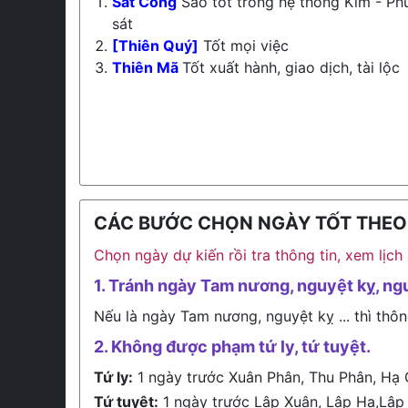
Sát Cống
Sao tốt trong hệ thống Kim - Phù
sát
[Thiên Quý]
Tốt mọi việc
Thiên Mã
Tốt xuất hành, giao dịch, tài lộc
CÁC BƯỚC CHỌN NGÀY TỐT THEO L
Chọn ngày dự kiến rồi tra thông tin, xem lịc
1. Tránh ngày Tam nương, nguyệt kỵ, ng
Nếu là ngày Tam nương, nguyệt kỵ ... thì thôn
2. Không được phạm tứ ly, tứ tuyệt.
Tứ ly:
1 ngày trước Xuân Phân, Thu Phân, Hạ 
Tứ tuyệt:
1 ngày trước Lập Xuân, Lập Hạ,Lập