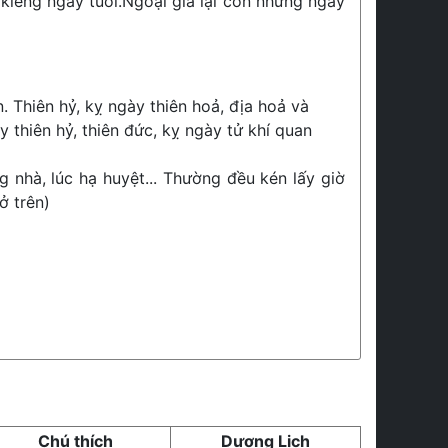
kiêng ngày tuổi.Ngoại giả lại còn những ngày
. Thiên hỷ, kỵ ngày thiên hoả, địa hoả và
 thiên hỷ, thiên đức, kỵ ngày tử khí quan
g nhà, lúc hạ huyệt... Thường đều kén lấy giờ
ở trên)
Chú thích
Dương Lịch