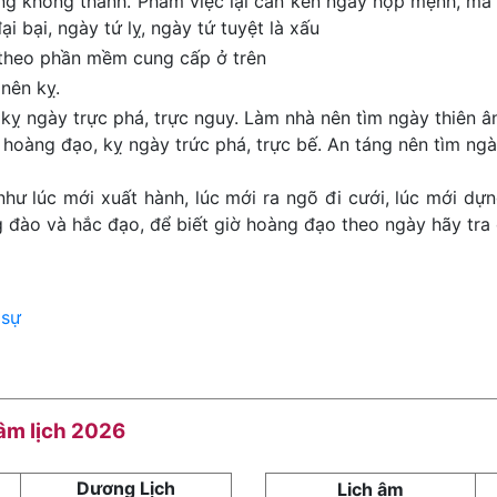
ng không thành. Phàm việc lại cần kén ngày hợp mệnh, mà 
ại bại, ngày tứ lỵ, ngày tứ tuyệt là xấu
 theo phần mềm cung cấp ở trên
nên kỵ.
kỵ ngày trực phá, trực nguy. Làm nhà nên tìm ngày thiên ân
 hoàng đạo, kỵ ngày trức phá, trực bế. An táng nên tìm ngày
như lúc mới xuất hành, lúc mới ra ngõ đi cưới, lúc mới dựn
đào và hắc đạo, để biết giờ hoàng đạo theo ngày hãy tra 
 sự
 âm lịch 2026
Dương Lịch
Lịch âm