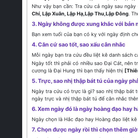
Như vậy bạn cần: Tra cứu cả ngày sau ngày 
Chí, Lập Xuân, Lập Hạ,Lập Thu,Lập Đông
. T
3. Ngày không được xung khắc với bản 
Bạn xem tuổi của bạn có kỵ với ngày định c
4. Căn cứ sao tốt, sao xấu cân nhắc
Mỗi ngày bạn tra cứu đều liệt kê danh sách c
Ngày tốt thì phải có nhiều sao Đại Cát, nên 
cương là Đại Hung thì bạn thấy hiện thị
[Thi
5. Trực, sao nhị thập bát tú của ngày phả
Ngày tra cứu có trực là gì? sao nhị thập bát 
ngày trực và nhị thập bát tú để cân nhắc thê
6. Xem ngày đó là ngày hoàng đạo hay 
Ngày chọn là Hắc đạo hay Hoàng đạo liệt kê
7. Chọn được ngày rồi thì chọn thêm giờ 