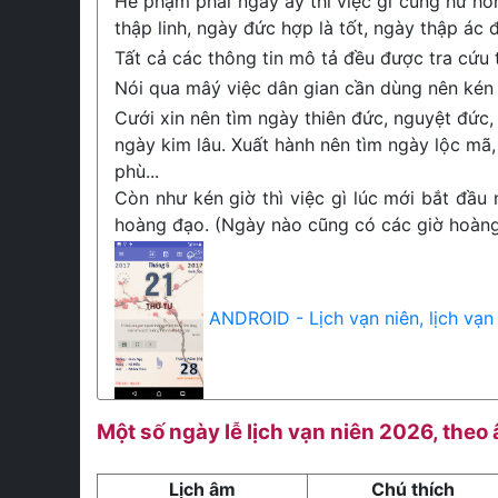
Hễ phạm phải ngày ấy thì việc gì cũng hư hỏ
thập linh, ngày đức hợp là tốt, ngày thập ác đ
Tất cả các thông tin mô tả đều được tra cứu
Nói qua mâý việc dân gian cần dùng nên kén 
Cưới xin nên tìm ngày thiên đức, nguyệt đức, 
ngày kim lâu. Xuất hành nên tìm ngày lộc mã,
phù...
Còn như kén giờ thì việc gì lúc mới bắt đầu 
hoàng đạo. (Ngày nào cũng có các giờ hoàng 
ANDROID - Lịch vạn niên, lịch vạn
Một số ngày lễ lịch vạn niên 2026, theo
Lịch âm
Chú thích