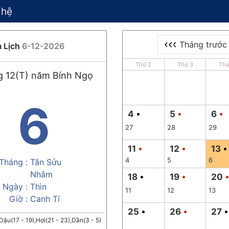
 hệ
Tháng trước
 Lịch
6-12-2026
Thứ 2
Thứ 3
Thứ
 12(T) năm Bính Ngọ
6
4
5
6
27
28
29
11
12
13
4
5
6
Tháng :
Tân Sửu
Nhâm
18
19
20
Ngày :
Thìn
11
12
13
Giờ :
Canh Tí
25
26
27
,Dậu(17 - 19),Hợi(21 - 23),Dần(3 - 5)