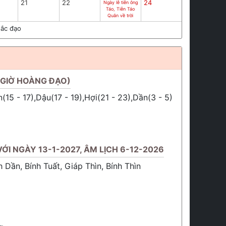
21
22
24
Ngày lễ tiễn ông
Táo, Tiễn Táo
Quân về trời
ắc đạo
(GIỜ HOÀNG ĐẠO)
ân(15 - 17),Dậu(17 - 19),Hợi(21 - 23),Dần(3 - 5)
ỚI NGÀY 13-1-2027, ÂM LỊCH 6-12-2026
h Dần, Bính Tuất, Giáp Thìn, Bính Thìn