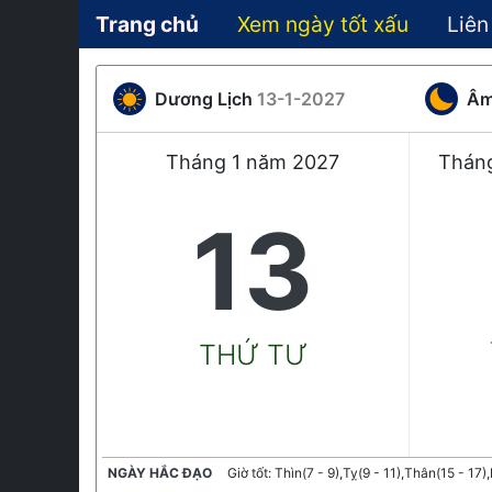
Trang chủ
Xem ngày tốt xấu
Liên
Dương Lịch
13-1-2027
Âm
Tháng 1 năm 2027
Tháng
13
THỨ TƯ
NGÀY HẮC ĐẠO
Giờ tốt: Thìn(7 - 9),Tỵ(9 - 11),Thân(15 - 17)