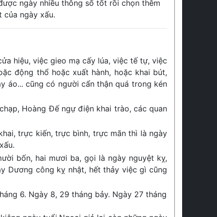
 được ngày nhiều thông số tốt rồi chọn thêm
t của ngày xấu.
ửa hiệu, việc gieo mạ cấy lúa, việc tế tự, việc
hoặc động thổ hoặc xuất hành, hoặc khai bút,
ay áo... cũng có người cẩn thận quá trong kén
 chạp, Hoàng Đế ngự điện khai trào, các quan
hai, trực kiến, trực bình, trực mãn thì là ngày
xấu.
ười bốn, hai mươi ba, gọi là ngày nguyệt kỵ,
ày Dương công kỵ nhật, hết thảy việc gì cũng
tháng 6. Ngày 8, 29 tháng bảy. Ngày 27 tháng