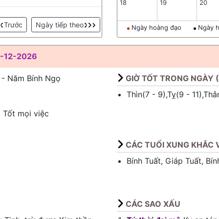
18
19
20
Trước
Ngày tiếp theo
Ngày hoàng đạo
Ngày h
-12-2026
 - Năm Bính Ngọ
GIỜ TỐT TRONG NGÀY 
Thìn(7 - 9),Tỵ(9 - 11),Th
Tốt mọi việc
)
CÁC TUỔI XUNG KHẮC V
Bính Tuất, Giáp Tuất, Bín
CÁC SAO XẤU