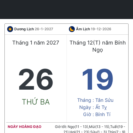
Dương Lịch
26-1-2027
Âm Lịch
19-12-2026
Tháng 1 năm 2027
Tháng 12(T) năm Bính
Ngọ
26
19
Tháng :
Tân Sửu
THỨ BA
Ngày :
Ất Tỵ
Giờ :
Bính Tí
NGÀY HOÀNG ĐẠO
Giờ tốt: Ngọ(11 - 13),Mùi(13 - 15),Tuất(19 -
21),Hợi(21 - 23),Sửu(1 - 3),Thìn(7 - 9)