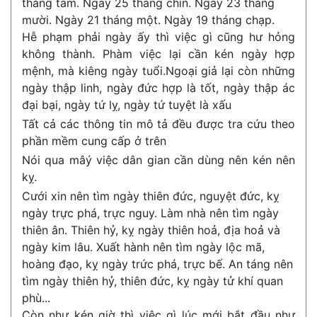
tháng tám. Ngày 25 tháng chín. Ngày 23 tháng
mười. Ngày 21 tháng một. Ngày 19 tháng chạp.
Hễ phạm phải ngày ấy thì việc gì cũng hư hỏng
không thành. Phàm việc lại cần kén ngày hợp
mệnh, mà kiêng ngày tuổi.Ngoại giả lại còn những
ngày thập linh, ngày đức hợp là tốt, ngày thập ác
đại bại, ngày tứ lỵ, ngày tứ tuyệt là xấu
Tất cả các thông tin mô tả đều được tra cứu theo
phần mềm cung cấp ở trên
Nói qua mâý việc dân gian cần dùng nên kén nên
kỵ.
Cưới xin nên tìm ngày thiên đức, nguyệt đức, kỵ
ngày trực phá, trực nguy. Làm nhà nên tìm ngày
thiên ân. Thiên hỷ, kỵ ngày thiên hoả, địa hoả và
ngày kim lâu. Xuất hành nên tìm ngày lộc mã,
hoàng đạo, kỵ ngày trức phá, trực bế. An táng nên
tìm ngày thiên hỷ, thiên đức, kỵ ngày tử khí quan
phù...
Còn như kén giờ thì việc gì lúc mới bắt đầu như