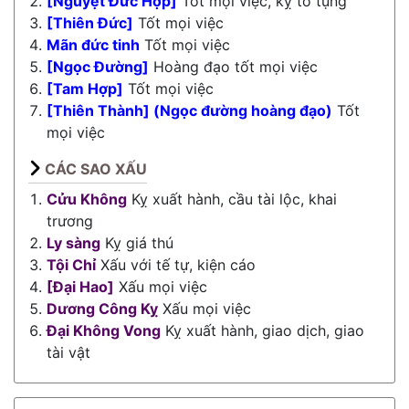
[Nguyệt Đức Hợp]
Tốt mọi việc, kỵ tố tụng
[Thiên Đức]
Tốt mọi việc
Mãn đức tinh
Tốt mọi việc
[Ngọc Đường]
Hoàng đạo tốt mọi việc
[Tam Hợp]
Tốt mọi việc
[Thiên Thành] (Ngọc đường hoàng đạo)
Tốt
mọi việc
CÁC SAO XẤU
Cửu Không
Kỵ xuất hành, cầu tài lộc, khai
trương
Ly sàng
Kỵ giá thú
Tội Chỉ
Xấu với tế tự, kiện cáo
[Đại Hao]
Xấu mọi việc
Dương Công Kỵ
Xấu mọi việc
Đại Không Vong
Kỵ xuất hành, giao dịch, giao
tài vật