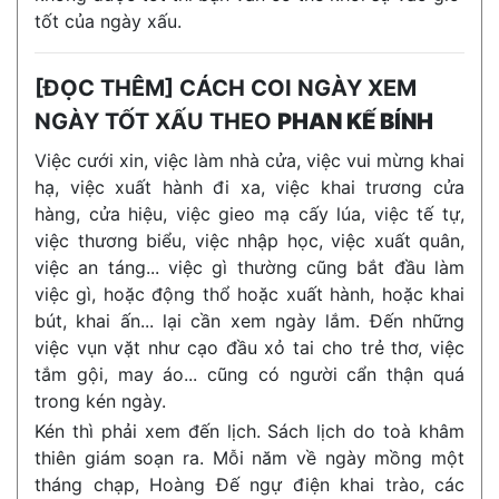
tốt của ngày xấu.
[ĐỌC THÊM] CÁCH COI NGÀY XEM
NGÀY TỐT XẤU THEO
PHAN KẾ BÍNH
Việc cưới xin, việc làm nhà cửa, việc vui mừng khai
hạ, việc xuất hành đi xa, việc khai trương cửa
hàng, cửa hiệu, việc gieo mạ cấy lúa, việc tế tự,
việc thương biểu, việc nhập học, việc xuất quân,
việc an táng... việc gì thường cũng bắt đầu làm
việc gì, hoặc động thổ hoặc xuất hành, hoặc khai
bút, khai ấn... lại cần xem ngày lắm. Đến những
việc vụn vặt như cạo đầu xỏ tai cho trẻ thơ, việc
tắm gội, may áo... cũng có người cẩn thận quá
trong kén ngày.
Kén thì phải xem đến lịch. Sách lịch do toà khâm
thiên giám soạn ra. Mỗi năm về ngày mồng một
tháng chạp, Hoàng Đế ngự điện khai trào, các