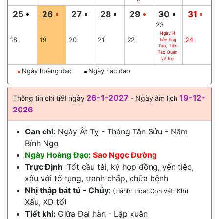
25
26
27
28
29
30
31
23
Ngày lễ
18
19
20
21
22
24
tiễn ông
Táo, Tiễn
Táo Quân
về trời
Ngày hoàng đạo
Ngày hắc đạo
26-1-2027
19-12-
Thông tin chi tiết ngày
- Ngày âm lịch
2026
Can chi:
Ngày Ất Tỵ - Tháng Tân Sửu - Năm
Bính Ngọ
Ngày Hoàng Đạo:
Sao Ngọc Đường
Trực Định
:Tốt cầu tài, ký hợp đồng, yến tiệc,
xấu với tố tụng, tranh chấp, chữa bệnh
Nhị thập bát tú - Chủy
:
(Hành: Hỏa; Con vật: Khỉ)
Xấu, XD tốt
Tiết khí:
Giữa
Đại hàn
-
Lập xuân