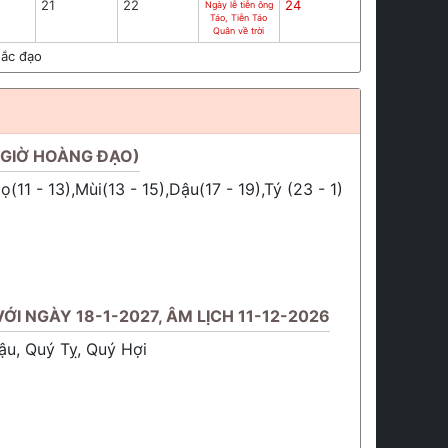
21
22
24
Ngày lễ tiễn ông
Táo, Tiễn Táo
Quân về trời
ắc đạo
(GIỜ HOÀNG ĐẠO)
(11 - 13),Mùi(13 - 15),Dậu(17 - 19),Tý (23 - 1)
ỚI NGÀY 18-1-2027, ÂM LỊCH 11-12-2026
u, Quý Tỵ, Quý Hợi