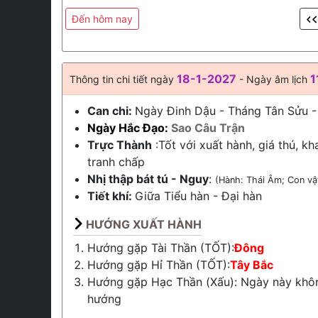
Đến hôm nay
18-1-2027
1
Thông tin chi tiết ngày
- Ngày âm lịch
Can chi:
Ngày Đinh Dậu - Tháng Tân Sửu 
Ngày Hắc Đạo:
Sao Câu Trận
Trực Thành
:Tốt với xuất hành, giá thú, kh
tranh chấp
Nhị thập bát tú - Nguy
:
(Hành: Thái Âm; Con vậ
Tiết khí:
Giữa
Tiểu hàn
-
Đại hàn
HƯỚNG XUẤT HÀNH
Hướng gặp Tài Thần (TỐT):
Đông
Hướng gặp Hỉ Thần (TỐT):
Tây Bắc
Hướng gặp Hạc Thần (Xấu): Ngày này khô
hướng