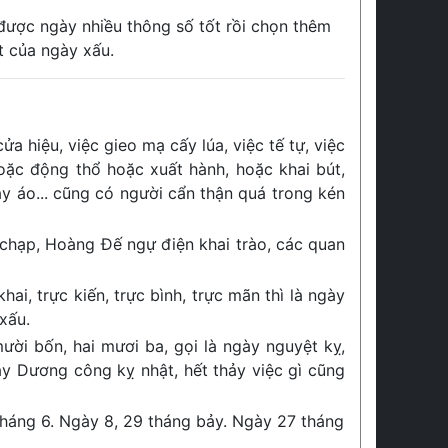
 được ngày nhiều thông số tốt rồi chọn thêm
t của ngày xấu.
ửa hiệu, việc gieo mạ cấy lúa, việc tế tự, việc
hoặc động thổ hoặc xuất hành, hoặc khai bút,
ay áo... cũng có người cẩn thận quá trong kén
 chạp, Hoàng Đế ngự điện khai trào, các quan
hai, trực kiến, trực bình, trực mãn thì là ngày
xấu.
ười bốn, hai mươi ba, gọi là ngày nguyệt kỵ,
ày Dương công kỵ nhật, hết thảy việc gì cũng
tháng 6. Ngày 8, 29 tháng bảy. Ngày 27 tháng