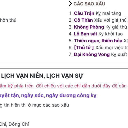
CÁC SAO XẤU
Câu Trận
Kỵ mai táng
 hôn thú
Cô Thần
Xấu với giá thú
Không Phòng
Kỵ giá thú
Lỗ Ban sát
Kỵ khởi tạo
Thiên ngục, thiên hỏa
Xấ
[Thủ tử ]
Xấu mọi việc t
Đại Không Vong
Kỵ xuất 
ỊCH VẠN NIÊN, LỊCH VẠN SỰ
h âm kỹ phía trên, đối chiếu với các chỉ dẫn dưới đây để c
uyệt tận, ngày sóc, ngày dương công kỵ
g tin hiện thị ở mục các sao xấu
Chí, Đông Chí