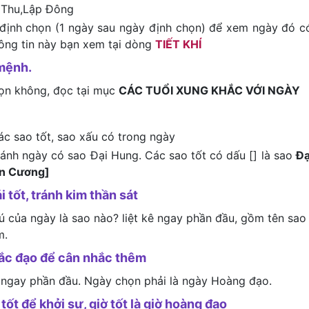
 Thu,Lập Đông
định chọn (1 ngày sau ngày định chọn) để xem ngày đó c
hông tin này bạn xem tại dòng
TIẾT KHÍ
mệnh.
họn không, đọc tại mục
CÁC TUỔI XUNG KHẮC VỚI NGÀY
ác sao tốt, sao xấu có trong ngày
tránh ngày có sao Đại Hung. Các sao tốt có dấu [] là sao
Đạ
ên Cương]
i tốt, tránh kim thần sát
tú của ngày là sao nào? liệt kê ngay phần đầu, gồm tên sao
m.
hắc đạo để cân nhắc thêm
 ngay phần đầu. Ngày chọn phải là ngày Hoàng đạo.
tốt để khởi sự, giờ tốt là giờ hoàng đạo