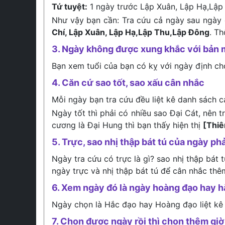
Tứ tuyệt:
1 ngày trước Lập Xuân, Lập Hạ,Lập
Như vậy bạn cần: Tra cứu cả ngày sau ngày 
Chí, Lập Xuân, Lập Hạ,Lập Thu,Lập Đông
. T
3. Ngày không được xung khắc với bản 
Bạn xem tuổi của bạn có kỵ với ngày định c
4. Căn cứ sao tốt, sao xấu cân nhắc
Mỗi ngày bạn tra cứu đều liệt kê danh sách c
Ngày tốt thì phải có nhiều sao Đại Cát, nên 
cương là Đại Hung thì bạn thấy hiện thị
[Thi
5. Trực, sao nhị thập bát tú của ngày phả
Ngày tra cứu có trực là gì? sao nhị thập bát 
ngày trực và nhị thập bát tú để cân nhắc thê
6. Xem ngày đó là ngày hoàng đạo hay 
Ngày chọn là Hắc đạo hay Hoàng đạo liệt kê
7. Chọn được ngày rồi thì chọn thêm giờ 