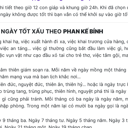
i tiết theo giờ 12 con giáp và khung giờ 24h. Khi đã chọn
 ngày không được tốt thì bạn vẫn có thể khởi sự vào giờ tố
 NGÀY TỐT XẤU THEO
PHAN KẾ BÍNH
 khai hạ, việc xuất hành đi xa, việc khai trương cửa hàng, c
 việc an táng... việc gì thường cũng bắt đầu làm việc gì, 
iệc vụn vặt như cạo đầu xỏ tai cho trẻ thơ, việc tắm gội, m
 khâm thiên giám soạn ra. Mỗi năm về ngày mồng một tháng
khâm mạng vua mà ban lịch khắc nơi...
n đức, nguyệt đức, thiên ân, thiên hỷ... hoặc là ngày trực k
trùng tang, trùng phục, thiên hình, nguyệt phá thì là ngày 
ệc gì cũng phải tránh. Mỗi tháng có ba ngày là ngày năm, m
 nhập phòng. Trong một năm lại có mười ba ngày gọi là ng
y 9 tháng ba. Ngày 7 tháng tư. Ngày 5 tháng năm. Ngày 3 
i. Ngày 21 tháng một. Ngày 19 tháng chạp.