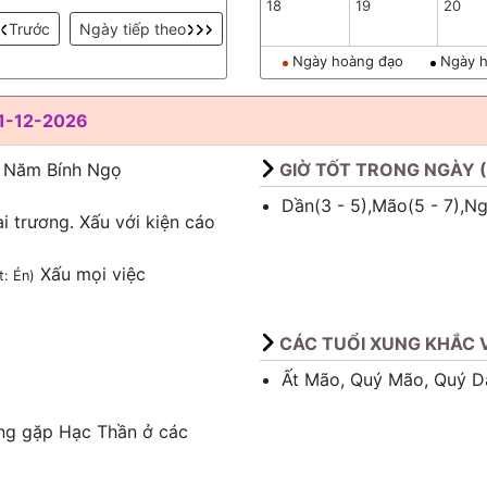
18
19
20
Trước
Ngày tiếp theo
Ngày hoàng đạo
Ngày h
1-12-2026
- Năm Bính Ngọ
GIỜ TỐT TRONG NGÀY 
Dần(3 - 5),Mão(5 - 7),Ngọ
ai trương. Xấu với kiện cáo
Xấu mọi việc
t: Én)
CÁC TUỔI XUNG KHẮC V
Ất Mão, Quý Mão, Quý Dậ
ng gặp Hạc Thần ở các