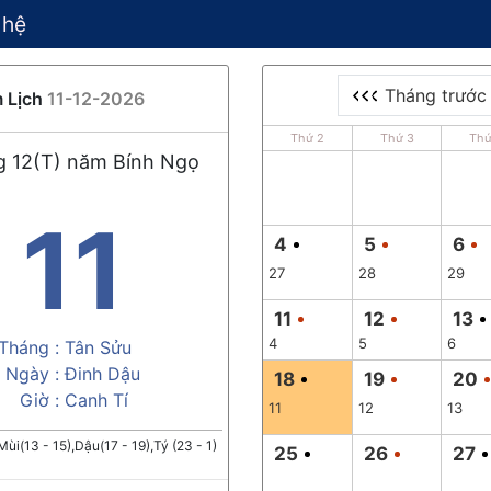
 hệ
Tháng trước
 Lịch
11-12-2026
Thứ 2
Thứ 3
Thứ
 12(T) năm Bính Ngọ
11
4
5
6
27
28
29
11
12
13
4
5
6
Tháng :
Tân Sửu
Ngày :
Đinh Dậu
18
19
20
Giờ :
Canh Tí
11
12
13
Mùi(13 - 15),Dậu(17 - 19),Tý (23 - 1)
25
26
27