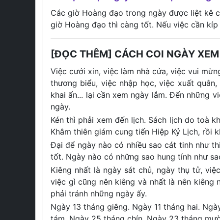
Các giờ Hoàng đạo trong ngày được liệt kê ch
giờ Hoàng đạo thì càng tốt. Nếu việc cần kíp
[ĐỌC THÊM] CÁCH COI NGÀY XEM
Việc cưới xin, việc làm nhà cửa, việc vui mừng
thương biểu, việc nhập học, việc xuất quân,
khai ấn... lại cần xem ngày lắm. Đến những v
ngày.
Kén thì phải xem đến lịch. Sách lịch do toà
Khâm thiên giám cung tiến Hiệp Kỷ Lịch, rồi 
Đại để ngày nào có nhiều sao cát tinh như thiê
tốt. Ngày nào có những sao hung tính như sao 
Kiêng nhất là ngày sát chủ, ngày thụ tử, vi
việc gì cũng nên kiêng và nhất là nên kiêng
phải tránh những ngày ấy.
Ngày 13 tháng giêng. Ngày 11 tháng hai. Ngà
tám. Ngày 25 tháng chín. Ngày 23 tháng mườ