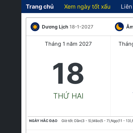
Trang chủ
Xem ngày tốt xấu
Liên
Dương Lịch
18-1-2027
Âm
Tháng 1 năm 2027
Tháng
18
THỨ HAI
NGÀY HẮC ĐẠO
Giờ tốt: Dần(3 - 5),Mão(5 - 7),Ngọ(11 - 13),