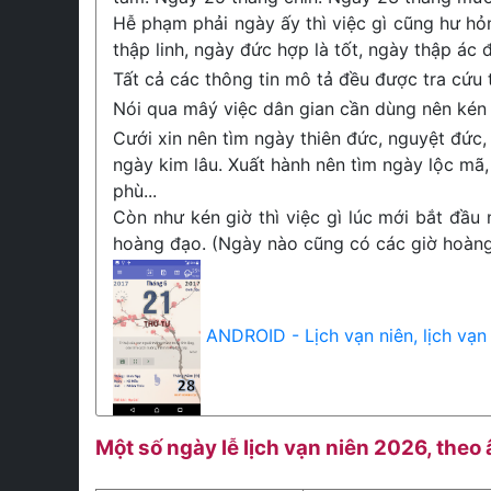
Hễ phạm phải ngày ấy thì việc gì cũng hư hỏ
thập linh, ngày đức hợp là tốt, ngày thập ác đ
Tất cả các thông tin mô tả đều được tra cứu
Nói qua mâý việc dân gian cần dùng nên kén 
Cưới xin nên tìm ngày thiên đức, nguyệt đức, 
ngày kim lâu. Xuất hành nên tìm ngày lộc mã,
phù...
Còn như kén giờ thì việc gì lúc mới bắt đầu 
hoàng đạo. (Ngày nào cũng có các giờ hoàng 
ANDROID - Lịch vạn niên, lịch vạn
Một số ngày lễ lịch vạn niên 2026, theo