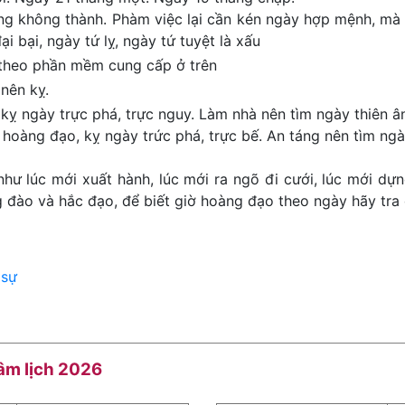
ng không thành. Phàm việc lại cần kén ngày hợp mệnh, mà 
ại bại, ngày tứ lỵ, ngày tứ tuyệt là xấu
 theo phần mềm cung cấp ở trên
nên kỵ.
kỵ ngày trực phá, trực nguy. Làm nhà nên tìm ngày thiên ân
 hoàng đạo, kỵ ngày trức phá, trực bế. An táng nên tìm ngày
như lúc mới xuất hành, lúc mới ra ngõ đi cưới, lúc mới dựn
đào và hắc đạo, để biết giờ hoàng đạo theo ngày hãy tra 
 sự
 âm lịch 2026