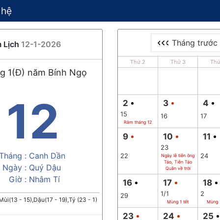
 hệ
Tháng trước
 Lịch
12-1-2026
Thứ 2
Thứ 3
Thứ
g 1(Đ) năm Bính Ngọ
12
2
3
4
15
16
17
Rằm tháng 12
9
10
11
23
Tháng :
Canh Dần
22
24
Ngày lễ tiễn ông
Táo, Tiễn Táo
Ngày :
Quý Dậu
Quân về trời
Giờ :
Nhâm Tí
16
17
18
1/1
2
29
Mùi(13 - 15),Dậu(17 - 19),Tý (23 - 1)
Mùng 1 tết
Mùng 2
23
24
25