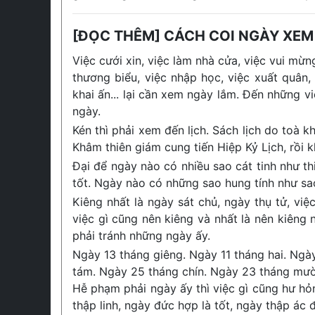
[ĐỌC THÊM] CÁCH COI NGÀY XEM
Việc cưới xin, việc làm nhà cửa, việc vui mừng
thương biểu, việc nhập học, việc xuất quân,
khai ấn... lại cần xem ngày lắm. Đến những v
ngày.
Kén thì phải xem đến lịch. Sách lịch do toà
Khâm thiên giám cung tiến Hiệp Kỷ Lịch, rồi 
Đại để ngày nào có nhiều sao cát tinh như thiê
tốt. Ngày nào có những sao hung tính như sao 
Kiêng nhất là ngày sát chủ, ngày thụ tử, vi
việc gì cũng nên kiêng và nhất là nên kiêng
phải tránh những ngày ấy.
Ngày 13 tháng giêng. Ngày 11 tháng hai. Ngà
tám. Ngày 25 tháng chín. Ngày 23 tháng mườ
Hễ phạm phải ngày ấy thì việc gì cũng hư hỏ
thập linh, ngày đức hợp là tốt, ngày thập ác đ