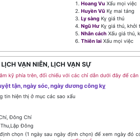
Hoang Vu
Xấu mọi việc
Huyền Vũ
Kỵ mai táng
Ly sàng
Kỵ giá thú
Ngũ Hư
Kỵ giá thú, khởi 
Nhân cách
Xấu giá thú, 
Thiên lai
Xấu mọi việc
ỊCH VẠN NIÊN, LỊCH VẠN SỰ
h âm kỹ phía trên, đối chiếu với các chỉ dẫn dưới đây để c
uyệt tận, ngày sóc, ngày dương công kỵ
g tin hiện thị ở mục các sao xấu
Chí, Đông Chí
 Thu,Lập Đông
định chọn (1 ngày sau ngày định chọn) để xem ngày đó c