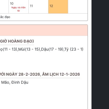
10
11
12
Ngày vía thần
tài
ắc đạo
(GIỜ HOÀNG ĐẠO)
(11 - 13),Mùi(13 - 15),Dậu(17 - 19),Tý (23 - 1)
ỚI NGÀY 28-2-2026, ÂM LỊCH 12-1-2026
h Mão, Đinh Dậu