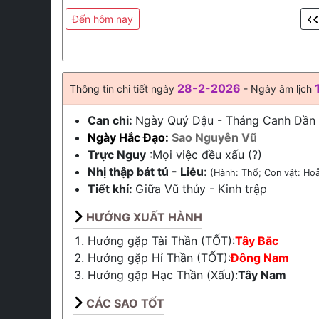
Đến hôm nay
28-2-2026
Thông tin chi tiết ngày
- Ngày âm lịch
Can chi:
Ngày Quý Dậu - Tháng Canh Dần
Ngày Hắc Đạo:
Sao Nguyên Vũ
Trực Nguy
:Mọi việc đều xấu (?)
Nhị thập bát tú - Liễu
:
(Hành: Thổ; Con vật: Ho
Tiết khí:
Giữa
Vũ thủy
-
Kinh trập
HƯỚNG XUẤT HÀNH
Hướng gặp Tài Thần (TỐT):
Tây Bắc
Hướng gặp Hỉ Thần (TỐT):
Đông Nam
Hướng gặp Hạc Thần (Xấu):
Tây Nam
CÁC SAO TỐT