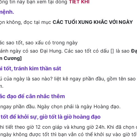
hông tin này bạn xem tại dòng
TIẾT KHÍ
mệnh.
họn không, đọc tại mục
CÁC TUỔI XUNG KHẮC VỚI NGÀY
ác sao tốt, sao xấu có trong ngày
tránh ngày có sao Đại Hung. Các sao tốt có dấu [] là sao
Đạ
ên Cương]
i tốt, tránh kim thần sát
tú của ngày là sao nào? liệt kê ngay phần đầu, gồm tên sao
m.
hắc đạo để cân nhắc thêm
 ngay phần đầu. Ngày chọn phải là ngày Hoàng đạo.
tốt để khởi sự, giờ tốt là giờ hoàng đạo
i tiết theo giờ 12 con giáp và khung giờ 24h. Khi đã chọn
 ngày không được tốt thì bạn vẫn có thể khởi sự vào giờ tố