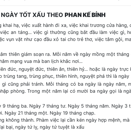
 NGÀY TỐT XẤU THEO
PHAN KẾ BÍNH
 khai hạ, việc xuất hành đi xa, việc khai trương cửa hàng, c
 việc an táng... việc gì thường cũng bắt đầu làm việc gì, 
iệc vụn vặt như cạo đầu xỏ tai cho trẻ thơ, việc tắm gội, m
 khâm thiên giám soạn ra. Mỗi năm về ngày mồng một tháng
khâm mạng vua mà ban lịch khắc nơi...
n đức, nguyệt đức, thiên ân, thiên hỷ... hoặc là ngày trực k
trùng tang, trùng phục, thiên hình, nguyệt phá thì là ngày 
ệc gì cũng phải tránh. Mỗi tháng có ba ngày là ngày năm, m
 nhập phòng. Trong một năm lại có mười ba ngày gọi là ng
y 9 tháng ba. Ngày 7 tháng tư. Ngày 5 tháng năm. Ngày 3 
i. Ngày 21 tháng một. Ngày 19 tháng chạp.
ng không thành. Phàm việc lại cần kén ngày hợp mệnh, mà 
ại bại, ngày tứ lỵ, ngày tứ tuyệt là xấu