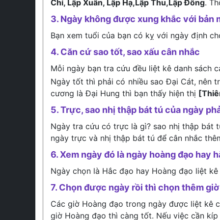
Chí, Lập Xuân, Lập Hạ,Lập Thu,Lập Đông
. T
3. Ngày không được xung khắc với bản 
Bạn xem tuổi của bạn có kỵ với ngày định c
4. Căn cứ sao tốt, sao xấu cân nhắc
Mỗi ngày bạn tra cứu đều liệt kê danh sách c
Ngày tốt thì phải có nhiều sao Đại Cát, nên 
cương là Đại Hung thì bạn thấy hiện thị
[Thi
5. Trực, sao nhị thập bát tú của ngày phả
Ngày tra cứu có trực là gì? sao nhị thập bát 
ngày trực và nhị thập bát tú để cân nhắc thê
6. Xem ngày đó là ngày hoàng đạo hay 
Ngày chọn là Hắc đạo hay Hoàng đạo liệt kê
7. Chọn được ngày rồi thì chọn thêm giờ 
Các giờ Hoàng đạo trong ngày được liệt kê ch
giờ Hoàng đạo thì càng tốt. Nếu việc cần kíp