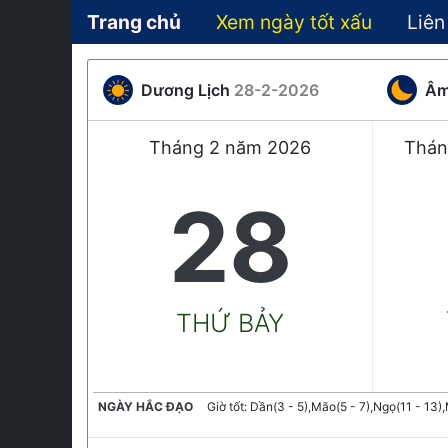
Trang chủ
Xem ngày tốt xấu
Liên
Dương Lịch
28-2-2026
Âm
Tháng 2 năm 2026
Thán
28
THỨ BẢY
NGÀY HẮC ĐẠO
Giờ tốt: Dần(3 - 5),Mão(5 - 7),Ngọ(11 - 13),