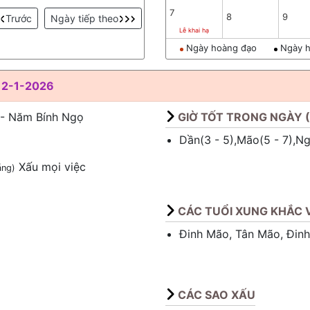
7
8
9
Trước
Ngày tiếp theo
Lễ khai hạ
Ngày hoàng đạo
Ngày h
12-1-2026
 - Năm Bính Ngọ
GIỜ TỐT TRONG NGÀY 
Dần(3 - 5),Mão(5 - 7),Ngọ
Xấu mọi việc
ẵng)
CÁC TUỔI XUNG KHẮC V
Đinh Mão, Tân Mão, Đin
CÁC SAO XẤU