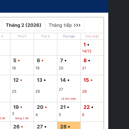
Tháng 2 (2026)
Tháng tiếp
 4
Thứ 5
Thứ 6
Thứ bảy
Chủ nhật
1
14/12
5
6
7
8
18
19
20
21
12
13
14
15
27
25
26
28
Lễ tình nhân
19
20
21
22
3
4
5
6
 tết
Mùng 3 tết
26
27
28