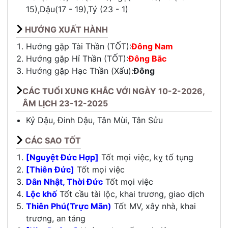
15),Dậu(17 - 19),Tý (23 - 1)
HƯỚNG XUẤT HÀNH
Hướng gặp Tài Thần (TỐT):
Đông Nam
Hướng gặp Hỉ Thần (TỐT):
Đông Bắc
Hướng gặp Hạc Thần (Xấu):
Đông
CÁC TUỔI XUNG KHẮC VỚI NGÀY 10-2-2026,
ÂM LỊCH 23-12-2025
Kỷ Dậu, Đinh Dậu, Tân Mùi, Tân Sửu
CÁC SAO TỐT
[Nguyệt Đức Hợp]
Tốt mọi việc, kỵ tố tụng
[Thiên Đức]
Tốt mọi việc
Dân Nhật, Thời Đức
Tốt mọi việc
Lộc khố
Tốt cầu tài lộc, khai trương, giao dịch
Thiên Phú(Trực Mãn)
Tốt MV, xây nhà, khai
trương, an táng