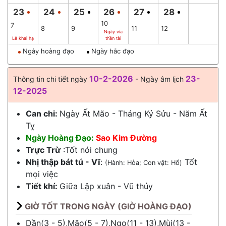
23
24
25
26
27
28
10
7
8
9
11
12
Ngày vía
Lễ khai hạ
thần tài
Ngày hoàng đạo
Ngày hắc đạo
10-2-2026
23-
Thông tin chi tiết ngày
- Ngày âm lịch
12-2025
Can chi:
Ngày Ất Mão - Tháng Kỷ Sửu - Năm Ất
Tỵ
Ngày Hoàng Đạo:
Sao Kim Đường
Trực Trừ
:Tốt nói chung
Nhị thập bát tú - Vĩ
:
Tốt
(Hành: Hỏa; Con vật: Hổ)
mọi việc
Tiết khí:
Giữa
Lập xuân
-
Vũ thủy
GIỜ TỐT TRONG NGÀY (GIỜ HOÀNG ĐẠO)
Dần(3 - 5),Mão(5 - 7),Ngọ(11 - 13),Mùi(13 -