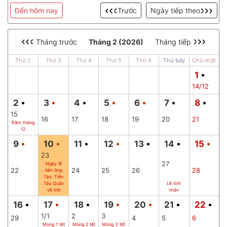
Đến hôm nay
Trước
Ngày tiếp theo
Tháng trước
Tháng 2 (2026)
Tháng tiếp
Thứ 2
Thứ 3
Thứ 4
Thứ 5
Thứ 6
Thứ bảy
Chủ nhật
1
14/12
2
3
4
5
6
7
8
15
16
17
18
19
20
21
Rằm tháng
12
9
10
11
12
13
14
15
23
27
Ngày lễ
22
24
25
26
28
tiễn ông
Táo, Tiễn
Táo Quân
Lễ tình
về trời
nhân
16
17
18
19
20
21
22
1/1
2
3
29
4
5
6
Mùng 1 tết
Mùng 2 tết
Mùng 3 tết