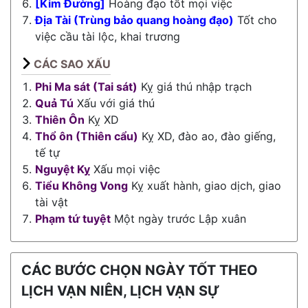
[Kim Đường]
Hoàng đạo tốt mọi việc
Địa Tài (Trùng bảo quang hoàng đạo)
Tốt cho
việc cầu tài lộc, khai trương
CÁC SAO XẤU
Phi Ma sát (Tai sát)
Kỵ giá thú nhập trạch
Quả Tú
Xấu với giá thú
Thiên Ôn
Kỵ XD
Thổ ôn (Thiên cẩu)
Kỵ XD, đào ao, đào giếng,
tế tự
Nguyệt Kỵ
Xấu mọi việc
Tiểu Không Vong
Kỵ xuất hành, giao dịch, giao
tài vật
Phạm tứ tuyệt
Một ngày trước Lập xuân
CÁC BƯỚC CHỌN NGÀY TỐT THEO
LỊCH VẠN NIÊN, LỊCH VẠN SỰ