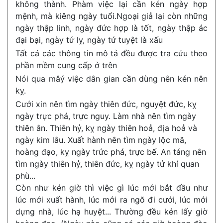
không thành. Phàm việc lại cần kén ngày hợp
mệnh, mà kiêng ngày tuổi.Ngoại giả lại còn những
ngày thập linh, ngày đức hợp là tốt, ngày thập ác
đại bại, ngày tứ lỵ, ngày tứ tuyệt là xấu
Tất cả các thông tin mô tả đều được tra cứu theo
phần mềm cung cấp ở trên
Nói qua mâý việc dân gian cần dùng nên kén nên
kỵ.
Cưới xin nên tìm ngày thiên đức, nguyệt đức, kỵ
ngày trực phá, trực nguy. Làm nhà nên tìm ngày
thiên ân. Thiên hỷ, kỵ ngày thiên hoả, địa hoả và
ngày kim lâu. Xuất hành nên tìm ngày lộc mã,
hoàng đạo, kỵ ngày trức phá, trực bế. An táng nên
tìm ngày thiên hỷ, thiên đức, kỵ ngày tử khí quan
phù...
Còn như kén giờ thì việc gì lúc mới bắt đầu như
lúc mới xuất hành, lúc mới ra ngõ đi cưới, lúc mới
dựng nhà, lúc hạ huyệt... Thường đều kén lấy giờ