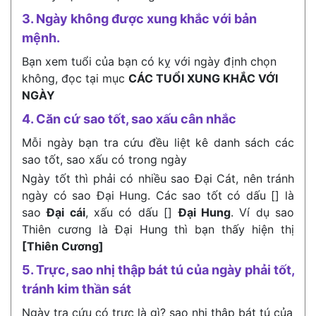
3. Ngày không được xung khắc với bản
mệnh.
Bạn xem tuổi của bạn có kỵ với ngày định chọn
không, đọc tại mục
CÁC TUỔI XUNG KHẮC VỚI
NGÀY
4. Căn cứ sao tốt, sao xấu cân nhắc
Mỗi ngày bạn tra cứu đều liệt kê danh sách các
sao tốt, sao xấu có trong ngày
Ngày tốt thì phải có nhiều sao Đại Cát, nên tránh
ngày có sao Đại Hung. Các sao tốt có dấu [] là
sao
Đại cái
, xấu có dấu []
Đại Hung
. Ví dụ sao
Thiên cương là Đại Hung thì bạn thấy hiện thị
[Thiên Cương]
5. Trực, sao nhị thập bát tú của ngày phải tốt,
tránh kim thần sát
Ngày tra cứu có trực là gì? sao nhị thập bát tú của