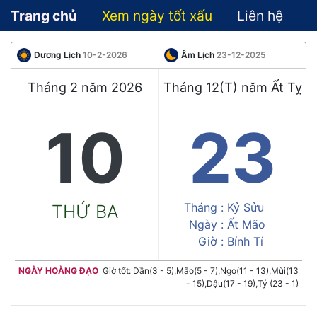
Trang chủ
Xem ngày tốt xấu
Liên hệ
Dương Lịch
10-2-2026
Âm Lịch
23-12-2025
Tháng 2 năm 2026
Tháng 12(T) năm Ất Tỵ
10
23
Tháng :
Kỷ Sửu
THỨ BA
Ngày :
Ất Mão
Giờ :
Bính Tí
NGÀY HOÀNG ĐẠO
Giờ tốt: Dần(3 - 5),Mão(5 - 7),Ngọ(11 - 13),Mùi(13
- 15),Dậu(17 - 19),Tý (23 - 1)