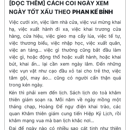
[ĐỌC THÊM] CÁCH COI NGÀY XEM
NGÀY TỐT XẤU THEO
PHAN KẾ BÍNH
Việc cưới xin, việc làm nhà cửa, việc vui mừng khai
hạ, việc xuất hành đi xa, việc khai trương cửa
hàng, cửa hiệu, việc gieo mạ cấy lúa, việc tế tự,
việc thương biểu, việc nhập học, việc xuất quân,
việc an táng... việc gì thường cũng bắt đầu làm
việc gì, hoặc động thổ hoặc xuất hành, hoặc khai
bút, khai ấn... lại cần xem ngày lắm. Đến những
việc vụn vặt như cạo đầu xỏ tai cho trẻ thơ, việc
tắm gội, may áo... cũng có người cẩn thận quá
trong kén ngày.
Kén thì phải xem đến lịch. Sách lịch do toà khâm
thiên giám soạn ra. Mỗi năm về ngày mồng một
tháng chạp, Hoàng Đế ngự điện khai trào, các
quan Khâm thiên giám cung tiến Hiệp Kỷ Lịch, rồi
khâm mạng vua mà ban lịch khắc nơi...
Đại để ngày nào có nhiều sao cát tinh như thiên