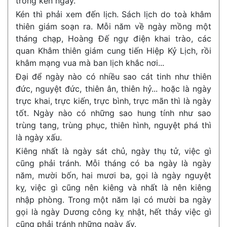
trong kén ngày.
Kén thì phải xem đến lịch. Sách lịch do toà khâm
thiên giám soạn ra. Mỗi năm về ngày mồng một
tháng chạp, Hoàng Đế ngự điện khai trào, các
quan Khâm thiên giám cung tiến Hiệp Kỷ Lịch, rồi
khâm mạng vua mà ban lịch khắc nơi...
Đại để ngày nào có nhiều sao cát tinh như thiên
đức, nguyệt đức, thiên ân, thiên hỷ... hoặc là ngày
trực khai, trực kiến, trực bình, trực mãn thì là ngày
tốt. Ngày nào có những sao hung tính như sao
trùng tang, trùng phục, thiên hình, nguyệt phá thì
là ngày xấu.
Kiêng nhất là ngày sát chủ, ngày thụ tử, việc gì
cũng phải tránh. Mỗi tháng có ba ngày là ngày
năm, mười bốn, hai mươi ba, gọi là ngày nguyệt
kỵ, việc gì cũng nên kiêng và nhất là nên kiêng
nhập phòng. Trong một năm lại có mười ba ngày
gọi là ngày Dương công kỵ nhật, hết thảy việc gì
cũng phải tránh những ngày ấy.