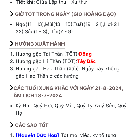
Tiết khí:
Giữa
Lập thu
-
Xử thử
GIỜ TỐT TRONG NGÀY (GIỜ HOÀNG ĐẠO)
Ngọ(11 - 13),Mùi(13 - 15),Tuất(19 - 21),Hợi(21 -
23),Sửu(1 - 3),Thìn(7 - 9)
HƯỚNG XUẤT HÀNH
Hướng gặp Tài Thần (TỐT):
Đông
Hướng gặp Hỉ Thần (TỐT):
Tây Bắc
Hướng gặp Hạc Thần (Xấu): Ngày này không
gặp Hạc Thần ở các hướng
CÁC TUỔI XUNG KHẮC VỚI NGÀY 21-8-2024,
ÂM LỊCH 18-7-2024
Kỷ Hợi, Quý Hợi, Quý Mùi, Quý Tỵ, Quý Sửu, Quý
Hợi
CÁC SAO TỐT
[Nguyệt Đức Hợp]
Tốt mọi việc, kỵ tố tụng