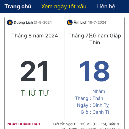
Trang chủ
Xem ngày tốt xấu
Liên hệ
Dương Lịch
21-8-2024
Âm Lịch
18-7-2024
Tháng 8 năm 2024
Tháng 7(Đ) năm Giáp
Thìn
21
18
Nhâm
THỨ TƯ
Tháng :
Thân
Ngày :
Đinh Tỵ
Giờ :
Canh Tí
NGÀY HOÀNG ĐẠO
Giờ tốt: Ngọ(11 - 13),Mùi(13 - 15),Tuất(19 -