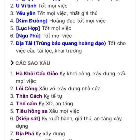
U Vi tinh
Tốt mọi việc
Yếu yên
Tốt mọi việc, nhất giá thú
[Kim Đường]
Hoàng đạo tốt mọi việc
[Lục Hợp]
Tốt mọi việc
[Ngũ Phủ]
Tốt mọi việc
Địa Tài (Trùng bảo quang hoàng đạo)
Tốt cho
việc cầu tài lộc, khai trương
CÁC SAO XẤU
Hà Khôi Cẩu Giảo
Kỵ khơi công, xây dựng, xấu
mọi việc
Lôi Công
Xấu với xây dựng nhà cửa
Thần Cách
Kỵ tế tự
Thổ cấm
Kỵ XD, an táng
Tiểu hồng sa
Xấu mọi việc
[Kiếp sát]
Kỵ xuất hành, giá thú, an táng xây
dựng
Địa Phá
Kỵ xây dựng