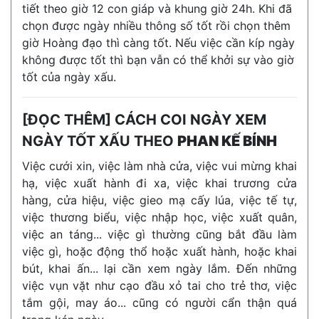
tiết theo giờ 12 con giáp và khung giờ 24h. Khi đã
chọn được ngày nhiều thông số tốt rồi chọn thêm
giờ Hoàng đạo thì càng tốt. Nếu việc cần kíp ngày
không được tốt thì bạn vẫn có thể khởi sự vào giờ
tốt của ngày xấu.
[ĐỌC THÊM] CÁCH COI NGÀY XEM
NGÀY TỐT XẤU THEO
PHAN KẾ BÍNH
Việc cưới xin, việc làm nhà cửa, việc vui mừng khai
hạ, việc xuất hành đi xa, việc khai trương cửa
hàng, cửa hiệu, việc gieo mạ cấy lúa, việc tế tự,
việc thương biểu, việc nhập học, việc xuất quân,
việc an táng... việc gì thường cũng bắt đầu làm
việc gì, hoặc động thổ hoặc xuất hành, hoặc khai
bút, khai ấn... lại cần xem ngày lắm. Đến những
việc vụn vặt như cạo đầu xỏ tai cho trẻ thơ, việc
tắm gội, may áo... cũng có người cẩn thận quá