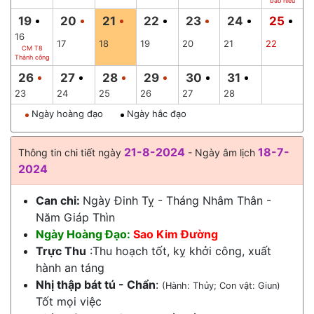
báo hiếu
19
20
21
22
23
24
25
16
17
18
19
20
21
22
CM T8
Thành công
26
27
28
29
30
31
23
24
25
26
27
28
Ngày hoàng đạo
Ngày hắc đạo
21-8-2024
18-7-
Thông tin chi tiết ngày
- Ngày âm lịch
2024
Can chi:
Ngày Đinh Tỵ - Tháng Nhâm Thân -
Năm Giáp Thìn
Ngày Hoàng Đạo:
Sao Kim Đường
Trực Thu
:Thu hoạch tốt, kỵ khởi công, xuất
hành an táng
Nhị thập bát tú - Chẩn
:
(Hành: Thủy; Con vật: Giun)
Tốt mọi việc