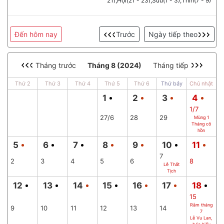
21),Hợi(21 - 23),Sửu(1 - 3),Thìn(7 - 9)
Đến hôm nay
Trước
Ngày tiếp theo
Tháng trước
Tháng 8 (2024)
Tháng tiếp
Thứ 2
Thứ 3
Thứ 4
Thứ 5
Thứ 6
Thứ bảy
Chủ nhật
1
2
3
4
1/7
27/6
28
29
Mùng 1
Tháng cô
hồn
5
6
7
8
9
10
11
7
2
3
4
5
6
8
Lễ Thất
Tịch
12
13
14
15
16
17
18
15
Rằm tháng
9
10
11
12
13
14
7
Lễ Vu Lan,