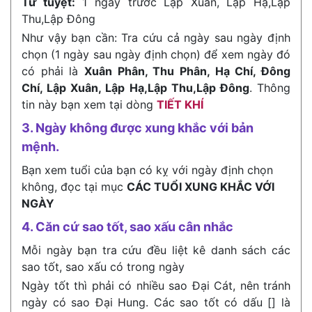
Tứ tuyệt:
1 ngày trước Lập Xuân, Lập Hạ,Lập
Thu,Lập Đông
Như vậy bạn cần: Tra cứu cả ngày sau ngày định
chọn (1 ngày sau ngày định chọn) để xem ngày đó
có phải là
Xuân Phân, Thu Phân, Hạ Chí, Đông
Chí, Lập Xuân, Lập Hạ,Lập Thu,Lập Đông
. Thông
tin này bạn xem tại dòng
TIẾT KHÍ
3. Ngày không được xung khắc với bản
mệnh.
Bạn xem tuổi của bạn có kỵ với ngày định chọn
không, đọc tại mục
CÁC TUỔI XUNG KHẮC VỚI
NGÀY
4. Căn cứ sao tốt, sao xấu cân nhắc
Mỗi ngày bạn tra cứu đều liệt kê danh sách các
sao tốt, sao xấu có trong ngày
Ngày tốt thì phải có nhiều sao Đại Cát, nên tránh
ngày có sao Đại Hung. Các sao tốt có dấu [] là