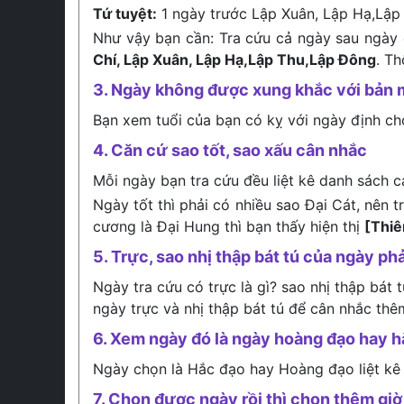
Tứ tuyệt:
1 ngày trước Lập Xuân, Lập Hạ,Lập
Như vậy bạn cần: Tra cứu cả ngày sau ngày 
Chí, Lập Xuân, Lập Hạ,Lập Thu,Lập Đông
. T
3. Ngày không được xung khắc với bản 
Bạn xem tuổi của bạn có kỵ với ngày định c
4. Căn cứ sao tốt, sao xấu cân nhắc
Mỗi ngày bạn tra cứu đều liệt kê danh sách c
Ngày tốt thì phải có nhiều sao Đại Cát, nên 
cương là Đại Hung thì bạn thấy hiện thị
[Thi
5. Trực, sao nhị thập bát tú của ngày phả
Ngày tra cứu có trực là gì? sao nhị thập bát 
ngày trực và nhị thập bát tú để cân nhắc thê
6. Xem ngày đó là ngày hoàng đạo hay 
Ngày chọn là Hắc đạo hay Hoàng đạo liệt kê
7. Chọn được ngày rồi thì chọn thêm giờ 