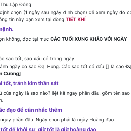
 Thu,Lập Đông
định chọn (1 ngày sau ngày định chọn) để xem ngày đó c
hông tin này bạn xem tại dòng
TIẾT KHÍ
mệnh.
họn không, đọc tại mục
CÁC TUỔI XUNG KHẮC VỚI NGÀY
ác sao tốt, sao xấu có trong ngày
tránh ngày có sao Đại Hung. Các sao tốt có dấu [] là sao
Đạ
ên Cương]
i tốt, tránh kim thần sát
tú của ngày là sao nào? liệt kê ngay phần đầu, gồm tên sao
m.
hắc đạo để cân nhắc thêm
 ngay phần đầu. Ngày chọn phải là ngày Hoàng đạo.
tốt để khởi sự, giờ tốt là giờ hoàng đạo