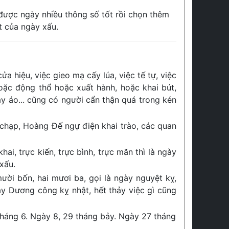
 được ngày nhiều thông số tốt rồi chọn thêm
t của ngày xấu.
ửa hiệu, việc gieo mạ cấy lúa, việc tế tự, việc
hoặc động thổ hoặc xuất hành, hoặc khai bút,
ay áo... cũng có người cẩn thận quá trong kén
 chạp, Hoàng Đế ngự điện khai trào, các quan
hai, trực kiến, trực bình, trực mãn thì là ngày
xấu.
ười bốn, hai mươi ba, gọi là ngày nguyệt kỵ,
ày Dương công kỵ nhật, hết thảy việc gì cũng
tháng 6. Ngày 8, 29 tháng bảy. Ngày 27 tháng