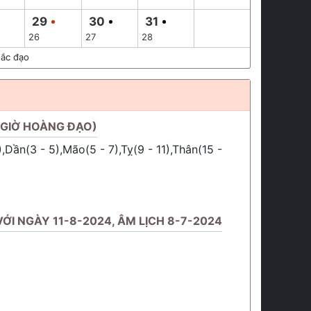
29
30
31
26
27
28
ắc đạo
(GIỜ HOÀNG ĐẠO)
),Dần(3 - 5),Mão(5 - 7),Tỵ(9 - 11),Thân(15 -
ỚI NGÀY 11-8-2024, ÂM LỊCH 8-7-2024