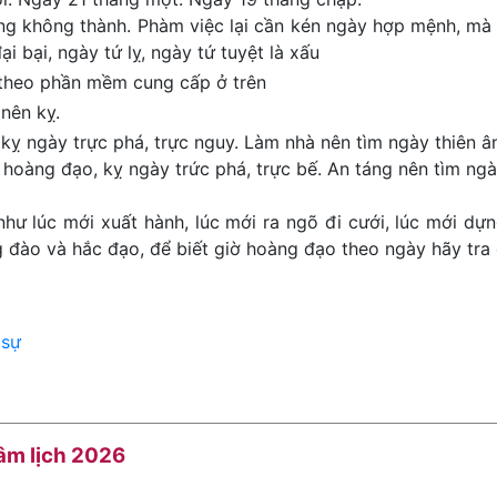
ng không thành. Phàm việc lại cần kén ngày hợp mệnh, mà 
ại bại, ngày tứ lỵ, ngày tứ tuyệt là xấu
 theo phần mềm cung cấp ở trên
nên kỵ.
kỵ ngày trực phá, trực nguy. Làm nhà nên tìm ngày thiên ân
 hoàng đạo, kỵ ngày trức phá, trực bế. An táng nên tìm ngày
như lúc mới xuất hành, lúc mới ra ngõ đi cưới, lúc mới dựn
đào và hắc đạo, để biết giờ hoàng đạo theo ngày hãy tra 
 sự
 âm lịch 2026