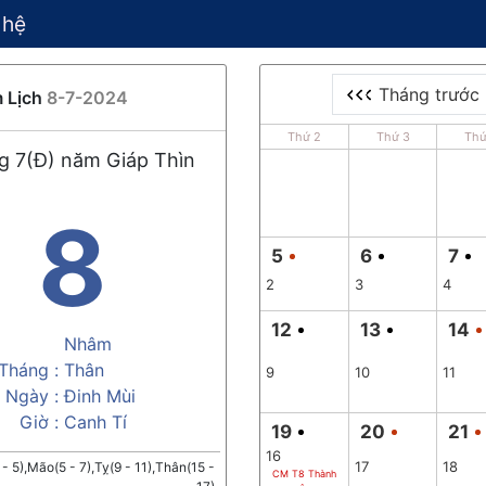
 hệ
Tháng trước
 Lịch
8-7-2024
Thứ 2
Thứ 3
Thứ
g 7(Đ) năm Giáp Thìn
8
5
6
7
2
3
4
12
13
14
Nhâm
Tháng :
Thân
9
10
11
Ngày :
Đinh Mùi
Giờ :
Canh Tí
19
20
21
16
17
18
 - 5),Mão(5 - 7),Tỵ(9 - 11),Thân(15 -
CM T8 Thành