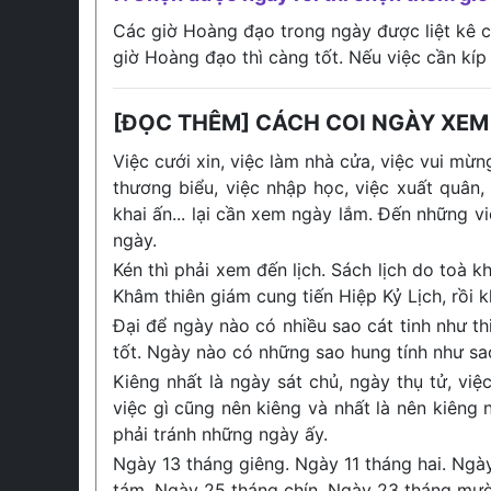
Các giờ Hoàng đạo trong ngày được liệt kê ch
giờ Hoàng đạo thì càng tốt. Nếu việc cần kíp
[ĐỌC THÊM] CÁCH COI NGÀY XEM
Việc cưới xin, việc làm nhà cửa, việc vui mừng
thương biểu, việc nhập học, việc xuất quân,
khai ấn... lại cần xem ngày lắm. Đến những v
ngày.
Kén thì phải xem đến lịch. Sách lịch do toà
Khâm thiên giám cung tiến Hiệp Kỷ Lịch, rồi 
Đại để ngày nào có nhiều sao cát tinh như thiê
tốt. Ngày nào có những sao hung tính như sao 
Kiêng nhất là ngày sát chủ, ngày thụ tử, vi
việc gì cũng nên kiêng và nhất là nên kiêng
phải tránh những ngày ấy.
Ngày 13 tháng giêng. Ngày 11 tháng hai. Ngà
tám. Ngày 25 tháng chín. Ngày 23 tháng mườ