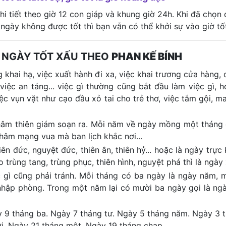
i tiết theo giờ 12 con giáp và khung giờ 24h. Khi đã chọn
 ngày không được tốt thì bạn vẫn có thể khởi sự vào giờ tố
 NGÀY TỐT XẤU THEO
PHAN KẾ BÍNH
 khai hạ, việc xuất hành đi xa, việc khai trương cửa hàng, c
 việc an táng... việc gì thường cũng bắt đầu làm việc gì, 
iệc vụn vặt như cạo đầu xỏ tai cho trẻ thơ, việc tắm gội, m
 khâm thiên giám soạn ra. Mỗi năm về ngày mồng một tháng
khâm mạng vua mà ban lịch khắc nơi...
n đức, nguyệt đức, thiên ân, thiên hỷ... hoặc là ngày trực k
trùng tang, trùng phục, thiên hình, nguyệt phá thì là ngày 
ệc gì cũng phải tránh. Mỗi tháng có ba ngày là ngày năm, m
 nhập phòng. Trong một năm lại có mười ba ngày gọi là ng
y 9 tháng ba. Ngày 7 tháng tư. Ngày 5 tháng năm. Ngày 3 
i. Ngày 21 tháng một. Ngày 19 tháng chạp.