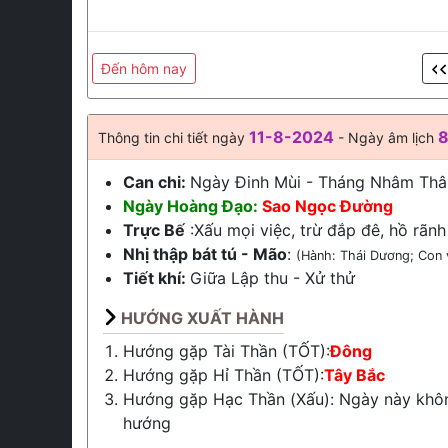
Đến hôm nay
11-8-2024
8
Thông tin chi tiết ngày
- Ngày âm lịch
Can chi:
Ngày Đinh Mùi - Tháng Nhâm Thâ
Ngày Hoàng Đạo:
Sao Ngọc Đường
Trực Bế
:Xấu mọi việc, trừ đắp đê, hồ rãnh
Nhị thập bát tú - Mão
:
(Hành: Thái Dương; Con 
Tiết khí:
Giữa
Lập thu
-
Xử thử
HƯỚNG XUẤT HÀNH
Hướng gặp Tài Thần (TỐT):
Đông
Hướng gặp Hỉ Thần (TỐT):
Tây Bắc
Hướng gặp Hạc Thần (Xấu): Ngày này khô
hướng