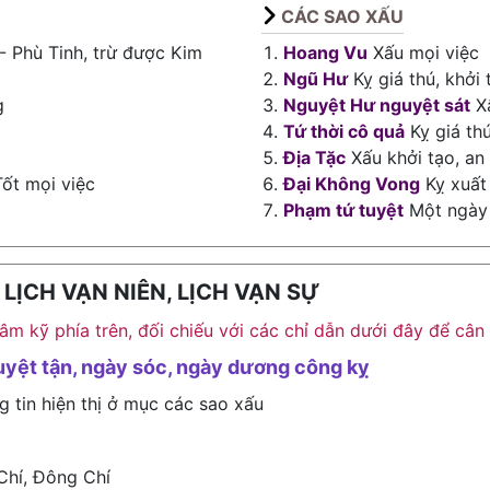
CÁC SAO XẤU
- Phù Tinh, trừ được Kim
Hoang Vu
Xấu mọi việc
Ngũ Hư
Kỵ giá thú, khởi 
g
Nguyệt Hư nguyệt sát
Xấ
Tứ thời cô quả
Kỵ giá th
Địa Tặc
Xấu khởi tạo, an
ốt mọi việc
Đại Không Vong
Kỵ xuất 
Phạm tứ tuyệt
Một ngày 
ỊCH VẠN NIÊN, LỊCH VẠN SỰ
h âm kỹ phía trên, đối chiếu với các chỉ dẫn dưới đây để c
uyệt tận, ngày sóc, ngày dương công kỵ
g tin hiện thị ở mục các sao xấu
Chí, Đông Chí