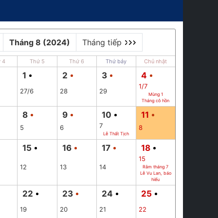
Tháng 8 (2024)
Tháng tiếp
 4
Thứ 5
Thứ 6
Thứ bảy
Chủ nhật
1
2
3
4
1/7
27/6
28
29
Mùng 1
Tháng cô hồn
8
9
10
11
7
5
6
8
Lễ Thất Tịch
15
16
17
18
15
12
13
14
Rằm tháng 7
Lễ Vu Lan, báo
hiếu
22
23
24
25
19
20
21
22