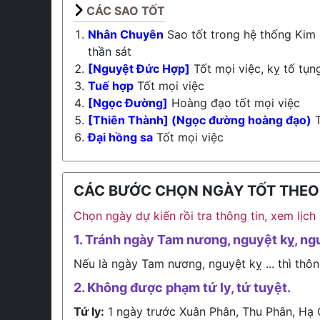
CÁC SAO TỐT
Nhân Chuyên
Sao tốt trong hệ thống Kim 
thần sát
[Nguyệt Đức Hợp]
Tốt mọi việc, kỵ tố tụn
Tuế hợp
Tốt mọi việc
[Ngọc Đường]
Hoàng đạo tốt mọi việc
[Thiên Thành] (Ngọc đường hoàng đạo)
T
Đại hồng sa
Tốt mọi việc
CÁC BƯỚC CHỌN NGÀY TỐT THEO L
Chọn ngày dự kiến rồi tra thông tin, xem lịc
1. Tránh ngày Tam nương, nguyệt kỵ, ng
Nếu là ngày Tam nương, nguyệt kỵ ... thì thôn
2. Không được phạm tứ ly, tứ tuyệt.
Tứ ly:
1 ngày trước Xuân Phân, Thu Phân, Hạ 