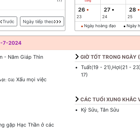
17)
công
26
27
28
23
24
25
Trước
Ngày tiếp theo
Ngày hoàng đạo
Ngày h
-7-2024
n - Năm Giáp Thìn
GIỜ TỐT TRONG NGÀY 
Tuất(19 - 21),Hợi(21 - 23
17)
Xấu mọi việc
vật: Gà)
CÁC TUỔI XUNG KHẮC V
Kỷ Sửu, Tân Sửu
ng gặp Hạc Thần ở các