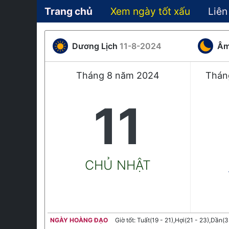
Trang chủ
Xem ngày tốt xấu
Liên
Dương Lịch
11-8-2024
Âm
Tháng 8 năm 2024
Thán
11
CHỦ NHẬT
NGÀY HOÀNG ĐẠO
Giờ tốt: Tuất(19 - 21),Hợi(21 - 23),Dần(3