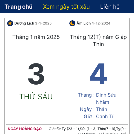
Trang chủ
Xem ngày tốt xấu
Liên hệ
Dương Lịch
3-1-2025
Âm Lịch
4-12-2024
Tháng 1 năm 2025
Tháng 12(T) năm Giáp
Thìn
3
4
Tháng :
Đinh Sửu
THỨ SÁU
Nhâm
Ngày :
Thân
Giờ :
Canh Tí
NGÀY HOÀNG ĐẠO
Giờ tốt: Tý (23 - 1),Sửu(1 - 3),Thìn(7 - 9),Tỵ(9 -