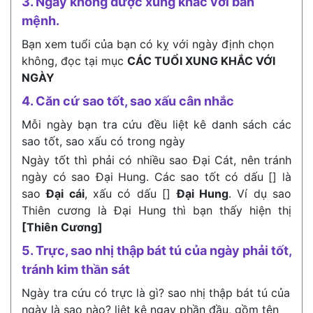
3. Ngày không được xung khắc với bản
mệnh.
Bạn xem tuổi của bạn có kỵ với ngày định chọn
không, đọc tại mục
CÁC TUỔI XUNG KHẮC VỚI
NGÀY
4. Căn cứ sao tốt, sao xấu cân nhắc
Mỗi ngày bạn tra cứu đều liệt kê danh sách các
sao tốt, sao xấu có trong ngày
Ngày tốt thì phải có nhiều sao Đại Cát, nên tránh
ngày có sao Đại Hung. Các sao tốt có dấu [] là
sao
Đại cái
, xấu có dấu []
Đại Hung
. Ví dụ sao
Thiên cương là Đại Hung thì bạn thấy hiện thị
[Thiên Cương]
5. Trực, sao nhị thập bát tú của ngày phải tốt,
tránh kim thần sát
Ngày tra cứu có trực là gì? sao nhị thập bát tú của
ngày là sao nào? liệt kê ngay phần đầu, gồm tên