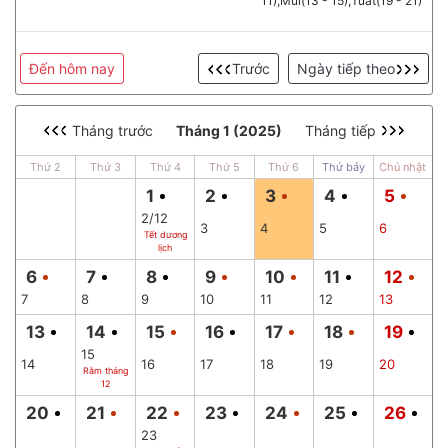
11),Mùi(13 - 15),Tuất(19 - 21)
Đến hôm nay
Trước
Ngày tiếp theo
Tháng trước
Tháng 1 (2025)
Tháng tiếp
Thứ 2
Thứ 3
Thứ 4
Thứ 5
Thứ 6
Thứ bảy
Chủ nhật
1
2
3
4
5
2/12
3
4
5
6
Tết dương
lịch
6
7
8
9
10
11
12
7
8
9
10
11
12
13
13
14
15
16
17
18
19
15
14
16
17
18
19
20
Rằm tháng
12
20
21
22
23
24
25
26
23