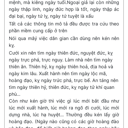
mệnh, mà kiêng ngày tuổi.Ngoại giả lại còn những
ngày thập linh, ngày đức hợp là tốt, ngày thập ác
đại bại, ngày tứ lỵ, ngày tứ tuyệt là xấu
Tất cả các thông tin mô tả đều được tra cứu theo
phần mềm cung cấp ở trên
Nói qua mâý việc dân gian cần dùng nên kén nên
kỵ.
Cưới xin nên tìm ngày thiên đức, nguyệt đức, kỵ
ngày trực phá, trực nguy. Làm nhà nên tìm ngày
thiên ân. Thiên hỷ, kỵ ngày thiên hoả, địa hoả và
ngày kim lâu. Xuất hành nên tìm ngày lộc mã,
hoàng đạo, kỵ ngày trức phá, trực bế. An táng nên
tìm ngày thiên hỷ, thiên đức, kỵ ngày tử khí quan
phù...
Còn như kén giờ thì việc gì lúc mới bắt đầu như
lúc mới xuất hành, lúc mới ra ngõ đi cưới, lúc mới
dựng nhà, lúc hạ huyệt... Thường đều kén lấy giờ
hoàng đạo. (Ngày nào cũng có các giờ hoàng đào