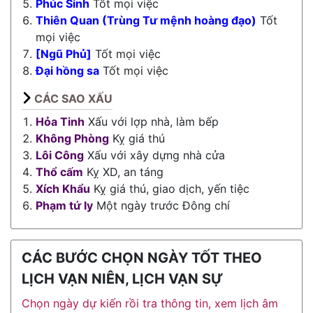
Phúc Sinh
Tốt mọi việc
Thiên Quan (Trùng Tư mệnh hoàng đạo)
Tốt
mọi việc
[Ngũ Phủ]
Tốt mọi việc
Đại hồng sa
Tốt mọi việc
CÁC SAO XẤU
Hỏa Tinh
Xấu với lợp nhà, làm bếp
Không Phòng
Kỵ giá thú
Lôi Công
Xấu với xây dựng nhà cửa
Thổ cấm
Kỵ XD, an táng
Xích Khẩu
Kỵ giá thú, giao dịch, yến tiệc
Phạm tứ ly
Một ngày trước Đông chí
CÁC BƯỚC CHỌN NGÀY TỐT THEO
LỊCH VẠN NIÊN, LỊCH VẠN SỰ
Chọn ngày dự kiến rồi tra thông tin, xem lịch âm