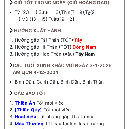
GIỜ TỐT TRONG NGÀY (GIỜ HOÀNG ĐẠO)
Tý (23 - 1),Sửu(1 - 3),Thìn(7 - 9),Tỵ(9 -
11),Mùi(13 - 15),Tuất(19 - 21)
HƯỚNG XUẤT HÀNH
Hướng gặp Tài Thần (TỐT):
Tây
Hướng gặp Hỉ Thần (TỐT):
Đông Nam
Hướng gặp Hạc Thần (Xấu):
Tây Nam
CÁC TUỔI XUNG KHẮC VỚI NGÀY 3-1-2025,
ÂM LỊCH 4-12-2024
Bính Dần, Canh Dần, Bính Dần, Bính Thân
CÁC SAO TỐT
Thiên Ân
Tốt mọi việc
[Thiên Quý]
Tốt mọi việc
Hoạt diệu
Tốt nhưng gặp Thụ tử xấu
Mẫu Thương
Tốt cầu tài lộc, khai trương