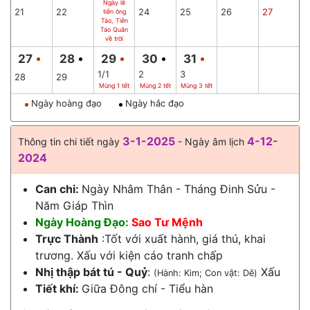
Ngày lễ
21
22
24
25
26
27
tiễn ông
Táo, Tiễn
Táo Quân
về trời
27
28
29
30
31
1/1
2
3
28
29
Mùng 1 tết
Mùng 2 tết
Mùng 3 tết
Ngày hoàng đạo
Ngày hắc đạo
3-1-2025
4-12-
Thông tin chi tiết ngày
- Ngày âm lịch
2024
Can chi:
Ngày Nhâm Thân - Tháng Đinh Sửu -
Năm Giáp Thìn
Ngày Hoàng Đạo:
Sao Tư Mệnh
Trực Thành
:Tốt với xuất hành, giá thú, khai
trương. Xấu với kiện cáo tranh chấp
Nhị thập bát tú - Quỷ
:
Xấu
(Hành: Kim; Con vật: Dê)
Tiết khí:
Giữa
Đông chí
-
Tiểu hàn