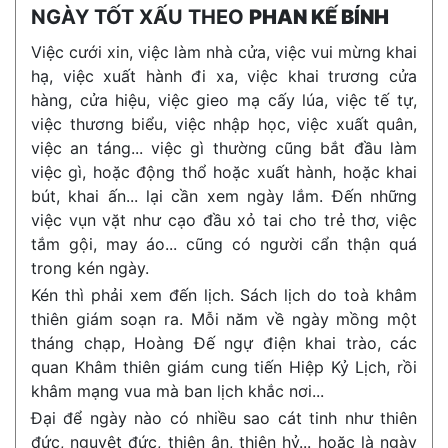
NGÀY TỐT XẤU THEO
PHAN KẾ BÍNH
Việc cưới xin, việc làm nhà cửa, việc vui mừng khai
hạ, việc xuất hành đi xa, việc khai trương cửa
hàng, cửa hiệu, việc gieo mạ cấy lúa, việc tế tự,
việc thương biểu, việc nhập học, việc xuất quân,
việc an táng... việc gì thường cũng bắt đầu làm
việc gì, hoặc động thổ hoặc xuất hành, hoặc khai
bút, khai ấn... lại cần xem ngày lắm. Đến những
việc vụn vặt như cạo đầu xỏ tai cho trẻ thơ, việc
tắm gội, may áo... cũng có người cẩn thận quá
trong kén ngày.
Kén thì phải xem đến lịch. Sách lịch do toà khâm
thiên giám soạn ra. Mỗi năm về ngày mồng một
tháng chạp, Hoàng Đế ngự điện khai trào, các
quan Khâm thiên giám cung tiến Hiệp Kỷ Lịch, rồi
khâm mạng vua mà ban lịch khắc nơi...
Đại để ngày nào có nhiều sao cát tinh như thiên
đức, nguyệt đức, thiên ân, thiên hỷ... hoặc là ngày