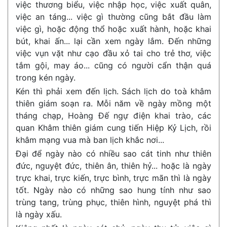
việc thương biểu, việc nhập học, việc xuất quân,
việc an táng... việc gì thường cũng bắt đầu làm
việc gì, hoặc động thổ hoặc xuất hành, hoặc khai
bút, khai ấn... lại cần xem ngày lắm. Đến những
việc vụn vặt như cạo đầu xỏ tai cho trẻ thơ, việc
tắm gội, may áo... cũng có người cẩn thận quá
trong kén ngày.
Kén thì phải xem đến lịch. Sách lịch do toà khâm
thiên giám soạn ra. Mỗi năm về ngày mồng một
tháng chạp, Hoàng Đế ngự điện khai trào, các
quan Khâm thiên giám cung tiến Hiệp Kỷ Lịch, rồi
khâm mạng vua mà ban lịch khắc nơi...
Đại để ngày nào có nhiều sao cát tinh như thiên
đức, nguyệt đức, thiên ân, thiên hỷ... hoặc là ngày
trực khai, trực kiến, trực bình, trực mãn thì là ngày
tốt. Ngày nào có những sao hung tính như sao
trùng tang, trùng phục, thiên hình, nguyệt phá thì
là ngày xấu.