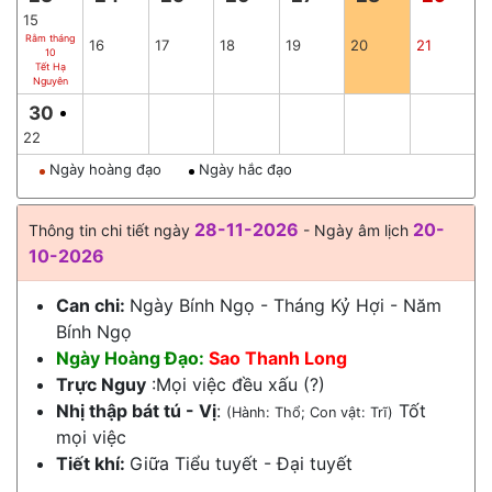
15
Rằm tháng
16
17
18
19
20
21
10
Tết Hạ
Nguyên
30
22
Ngày hoàng đạo
Ngày hắc đạo
28-11-2026
20-
Thông tin chi tiết ngày
- Ngày âm lịch
10-2026
Can chi:
Ngày Bính Ngọ - Tháng Kỷ Hợi - Năm
Bính Ngọ
Ngày Hoàng Đạo:
Sao Thanh Long
Trực Nguy
:Mọi việc đều xấu (?)
Nhị thập bát tú - Vị
:
Tốt
(Hành: Thổ; Con vật: Trĩ)
mọi việc
Tiết khí:
Giữa
Tiểu tuyết
-
Đại tuyết