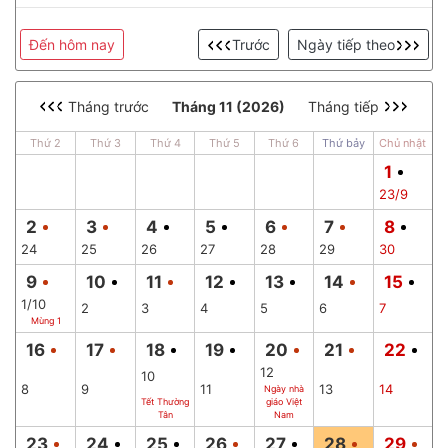
Đến hôm nay
Trước
Ngày tiếp theo
Tháng trước
Tháng 11 (2026)
Tháng tiếp
Thứ 2
Thứ 3
Thứ 4
Thứ 5
Thứ 6
Thứ bảy
Chủ nhật
1
23/9
2
3
4
5
6
7
8
24
25
26
27
28
29
30
9
10
11
12
13
14
15
1/10
2
3
4
5
6
7
Mùng 1
16
17
18
19
20
21
22
12
10
8
9
11
13
14
Ngày nhà
Tết Thường
giáo Việt
Tân
Nam
23
24
25
26
27
28
29