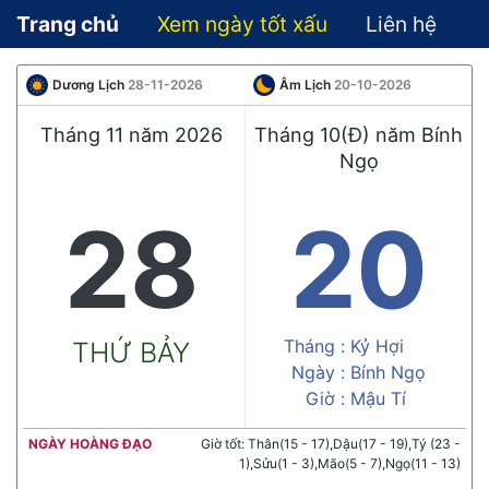
Trang chủ
Xem ngày tốt xấu
Liên hệ
Dương Lịch
28-11-2026
Âm Lịch
20-10-2026
Tháng 11 năm 2026
Tháng 10(Đ) năm Bính
Ngọ
28
20
Tháng :
Kỷ Hợi
THỨ BẢY
Ngày :
Bính Ngọ
Giờ :
Mậu Tí
NGÀY HOÀNG ĐẠO
Giờ tốt: Thân(15 - 17),Dậu(17 - 19),Tý (23 -
1),Sửu(1 - 3),Mão(5 - 7),Ngọ(11 - 13)