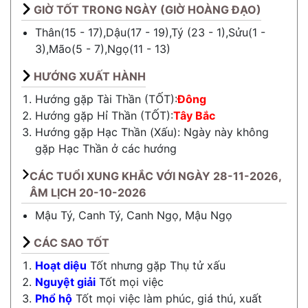
GIỜ TỐT TRONG NGÀY (GIỜ HOÀNG ĐẠO)
Thân(15 - 17),Dậu(17 - 19),Tý (23 - 1),Sửu(1 -
3),Mão(5 - 7),Ngọ(11 - 13)
HƯỚNG XUẤT HÀNH
Hướng gặp Tài Thần (TỐT):
Đông
Hướng gặp Hỉ Thần (TỐT):
Tây Bắc
Hướng gặp Hạc Thần (Xấu): Ngày này không
gặp Hạc Thần ở các hướng
CÁC TUỔI XUNG KHẮC VỚI NGÀY 28-11-2026,
ÂM LỊCH 20-10-2026
Mậu Tý, Canh Tý, Canh Ngọ, Mậu Ngọ
CÁC SAO TỐT
Hoạt diệu
Tốt nhưng gặp Thụ tử xấu
Nguyệt giải
Tốt mọi việc
Phổ hộ
Tốt mọi việc làm phúc, giá thú, xuất