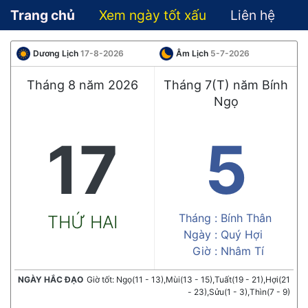
Trang chủ
Xem ngày tốt xấu
Liên hệ
Dương Lịch
17-8-2026
Âm Lịch
5-7-2026
Tháng 8 năm 2026
Tháng 7(T) năm Bính
Ngọ
17
5
Tháng :
Bính Thân
THỨ HAI
Ngày :
Quý Hợi
Giờ :
Nhâm Tí
NGÀY HẮC ĐẠO
Giờ tốt: Ngọ(11 - 13),Mùi(13 - 15),Tuất(19 - 21),Hợi(21
- 23),Sửu(1 - 3),Thìn(7 - 9)