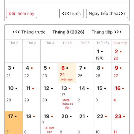
Đến hôm nay
Trước
Ngày tiếp theo
Tháng trước
Tháng 8 (2026)
Tháng tiếp
Thứ 2
Thứ 3
Thứ 4
Thứ 5
Thứ 6
Thứ bảy
Chủ nhật
1
2
19/6
20
3
4
5
6
7
8
9
24
21
22
23
25
26
27
Hôm nay
10
11
12
13
14
15
16
1/7
28
29
30
2
3
4
Mùng 1
Tháng cô
hồn
17
18
19
20
21
22
23
7
Lễ Thất
5
6
8
9
10
11
Tịch