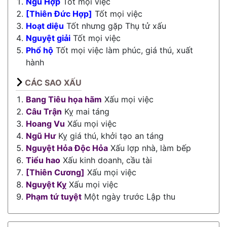
Ngũ Hợp
Tốt mọi việc
[Thiên Đức Hợp]
Tốt mọi việc
Hoạt diệu
Tốt nhưng gặp Thụ tử xấu
Nguyệt giải
Tốt mọi việc
Phổ hộ
Tốt mọi việc làm phúc, giá thú, xuất
hành
CÁC SAO XẤU
Bang Tiêu họa hãm
Xấu mọi việc
Câu Trận
Kỵ mai táng
Hoang Vu
Xấu mọi việc
Ngũ Hư
Kỵ giá thú, khởi tạo an táng
Nguyệt Hỏa Độc Hỏa
Xấu lợp nhà, làm bếp
Tiểu hao
Xấu kinh doanh, cầu tài
[Thiên Cương]
Xấu mọi việc
Nguyệt Kỵ
Xấu mọi việc
Phạm tứ tuyệt
Một ngày trước Lập thu