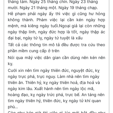
tháng tám. Ngày 25 tháng chín. Ngày 23 tháng
mười. Ngày 21 tháng một. Ngày 19 tháng chạp.
Hễ phạm phải ngày ấy thì việc gì cũng hư hỏng
không thành. Phàm việc lại cần kén ngày hợp
mệnh, mà kiêng ngày tuổi.Ngoại giả lại còn những
ngày thập linh, ngày đức hợp là tốt, ngày thập ác
đại bại, ngày tứ lỵ, ngày tứ tuyệt là xấu
Tất cả các thông tin mô tả đều được tra cứu theo
phần mềm cung cấp ở trên
Nói qua mâý việc dân gian cần dùng nên kén nên
kỵ.
Cưới xin nên tìm ngày thiên đức, nguyệt đức, kỵ
ngày trực phá, trực nguy. Làm nhà nên tìm ngày
thiên ân. Thiên hỷ, kỵ ngày thiên hoả, địa hoả và
ngày kim lâu. Xuất hành nên tìm ngày lộc mã,
hoàng đạo, kỵ ngày trức phá, trực bế. An táng nên
tìm ngày thiên hỷ, thiên đức, kỵ ngày tử khí quan
phù...
Còn như kén giờ thì việc gì lúc mới bắt đầu như