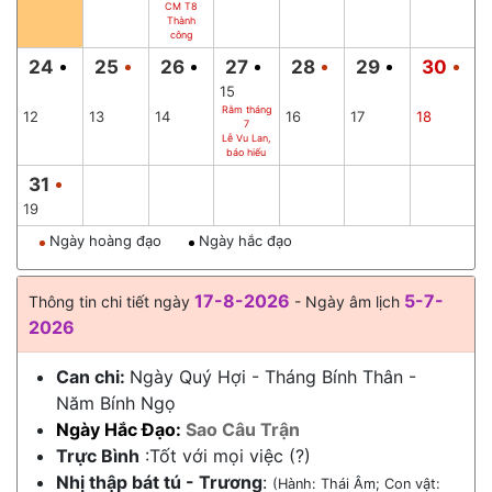
CM T8
Thành
công
24
25
26
27
28
29
30
15
Rằm tháng
12
13
14
16
17
18
7
Lễ Vu Lan,
báo hiếu
31
19
Ngày hoàng đạo
Ngày hắc đạo
17-8-2026
5-7-
Thông tin chi tiết ngày
- Ngày âm lịch
2026
Can chi:
Ngày Quý Hợi - Tháng Bính Thân -
Năm Bính Ngọ
Ngày Hắc Đạo:
Sao Câu Trận
Trực Bình
:Tốt với mọi việc (?)
Nhị thập bát tú - Trương
:
(Hành: Thái Âm; Con vật: