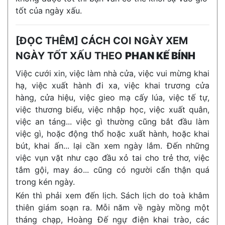
tốt của ngày xấu.
[ĐỌC THÊM] CÁCH COI NGÀY XEM
NGÀY TỐT XẤU THEO
PHAN KẾ BÍNH
Việc cưới xin, việc làm nhà cửa, việc vui mừng khai
hạ, việc xuất hành đi xa, việc khai trương cửa
hàng, cửa hiệu, việc gieo mạ cấy lúa, việc tế tự,
việc thương biểu, việc nhập học, việc xuất quân,
việc an táng... việc gì thường cũng bắt đầu làm
việc gì, hoặc động thổ hoặc xuất hành, hoặc khai
bút, khai ấn... lại cần xem ngày lắm. Đến những
việc vụn vặt như cạo đầu xỏ tai cho trẻ thơ, việc
tắm gội, may áo... cũng có người cẩn thận quá
trong kén ngày.
Kén thì phải xem đến lịch. Sách lịch do toà khâm
thiên giám soạn ra. Mỗi năm về ngày mồng một
tháng chạp, Hoàng Đế ngự điện khai trào, các