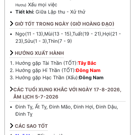
Xấu mọi việc
Hươu)
Tiết khí:
Giữa
Lập thu
-
Xử thử
GIỜ TỐT TRONG NGÀY (GIỜ HOÀNG ĐẠO)
Ngọ(11 - 13),Mùi(13 - 15),Tuất(19 - 21),Hợi(21 -
23),Sửu(1 - 3),Thìn(7 - 9)
HƯỚNG XUẤT HÀNH
Hướng gặp Tài Thần (TỐT):
Tây Bắc
Hướng gặp Hỉ Thần (TỐT):
Đông Nam
Hướng gặp Hạc Thần (Xấu):
Đông Nam
CÁC TUỔI XUNG KHẮC VỚI NGÀY 17-8-2026,
ÂM LỊCH 5-7-2026
Đinh Tỵ, Ất Tỵ, Đinh Mão, Đinh Hợi, Đinh Dậu,
Đinh Tỵ
CÁC SAO TỐT