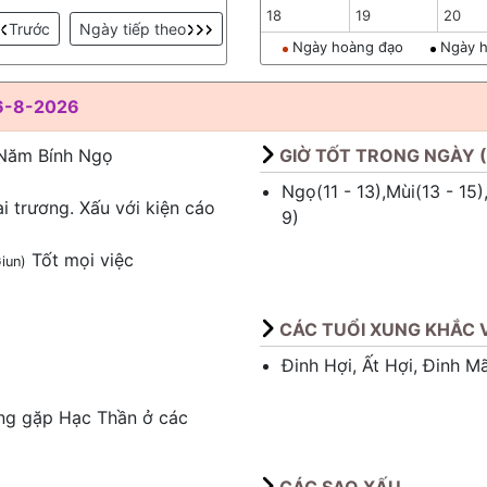
18
19
20
Trước
Ngày tiếp theo
Ngày hoàng đạo
Ngày h
6-8-2026
 Năm Bính Ngọ
GIỜ TỐT TRONG NGÀY 
Ngọ(11 - 13),Mùi(13 - 15),
ai trương. Xấu với kiện cáo
9)
Tốt mọi việc
iun)
CÁC TUỔI XUNG KHẮC V
Đinh Hợi, Ất Hợi, Đinh M
ng gặp Hạc Thần ở các