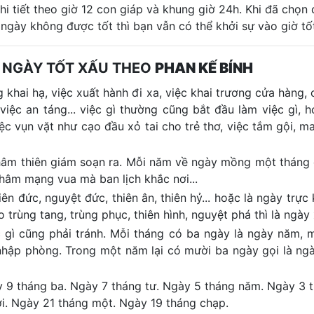
i tiết theo giờ 12 con giáp và khung giờ 24h. Khi đã chọn
 ngày không được tốt thì bạn vẫn có thể khởi sự vào giờ tố
 NGÀY TỐT XẤU THEO
PHAN KẾ BÍNH
 khai hạ, việc xuất hành đi xa, việc khai trương cửa hàng, c
 việc an táng... việc gì thường cũng bắt đầu làm việc gì, 
iệc vụn vặt như cạo đầu xỏ tai cho trẻ thơ, việc tắm gội, m
 khâm thiên giám soạn ra. Mỗi năm về ngày mồng một tháng
khâm mạng vua mà ban lịch khắc nơi...
n đức, nguyệt đức, thiên ân, thiên hỷ... hoặc là ngày trực k
trùng tang, trùng phục, thiên hình, nguyệt phá thì là ngày 
ệc gì cũng phải tránh. Mỗi tháng có ba ngày là ngày năm, m
 nhập phòng. Trong một năm lại có mười ba ngày gọi là ng
y 9 tháng ba. Ngày 7 tháng tư. Ngày 5 tháng năm. Ngày 3 
i. Ngày 21 tháng một. Ngày 19 tháng chạp.