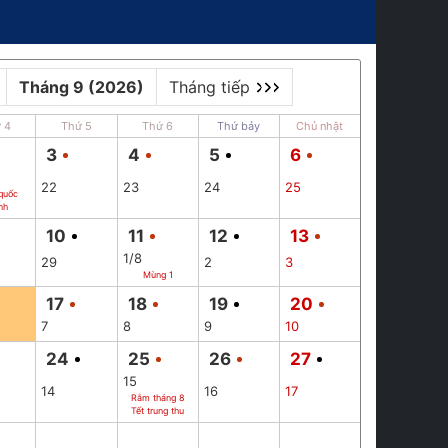
Tháng 9 (2026)
Tháng tiếp
 4
Thứ 5
Thứ 6
Thứ bảy
Chủ nhật
3
4
5
6
22
23
24
25
quốc
nh
10
11
12
13
1/8
29
2
3
Mùng 1
17
18
19
20
7
8
9
10
24
25
26
27
15
14
16
17
Rằm tháng 8
Tết trung thu