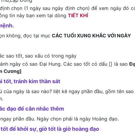
 Thu,Lập Đông
định chọn (1 ngày sau ngày định chọn) để xem ngày đó c
hông tin này bạn xem tại dòng
TIẾT KHÍ
mệnh.
họn không, đọc tại mục
CÁC TUỔI XUNG KHẮC VỚI NGÀY
ác sao tốt, sao xấu có trong ngày
tránh ngày có sao Đại Hung. Các sao tốt có dấu [] là sao
Đạ
ên Cương]
i tốt, tránh kim thần sát
tú của ngày là sao nào? liệt kê ngay phần đầu, gồm tên sao
m.
hắc đạo để cân nhắc thêm
 ngay phần đầu. Ngày chọn phải là ngày Hoàng đạo.
tốt để khởi sự, giờ tốt là giờ hoàng đạo