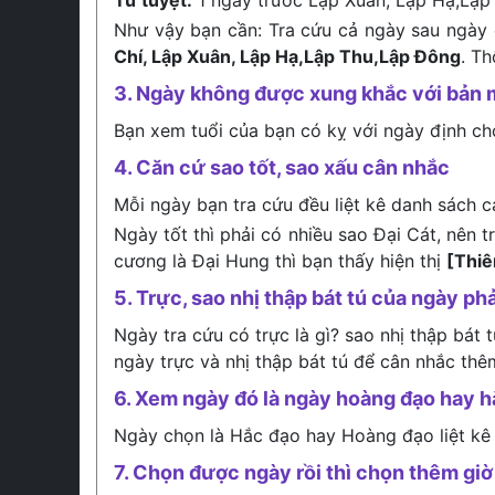
Tứ tuyệt:
1 ngày trước Lập Xuân, Lập Hạ,Lập
Như vậy bạn cần: Tra cứu cả ngày sau ngày 
Chí, Lập Xuân, Lập Hạ,Lập Thu,Lập Đông
. T
3. Ngày không được xung khắc với bản 
Bạn xem tuổi của bạn có kỵ với ngày định c
4. Căn cứ sao tốt, sao xấu cân nhắc
Mỗi ngày bạn tra cứu đều liệt kê danh sách c
Ngày tốt thì phải có nhiều sao Đại Cát, nên 
cương là Đại Hung thì bạn thấy hiện thị
[Thi
5. Trực, sao nhị thập bát tú của ngày phả
Ngày tra cứu có trực là gì? sao nhị thập bát 
ngày trực và nhị thập bát tú để cân nhắc thê
6. Xem ngày đó là ngày hoàng đạo hay 
Ngày chọn là Hắc đạo hay Hoàng đạo liệt kê
7. Chọn được ngày rồi thì chọn thêm giờ 