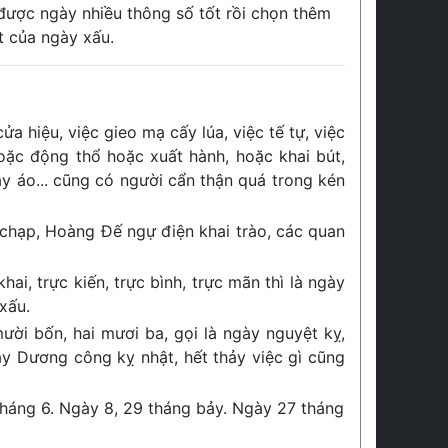
 được ngày nhiều thông số tốt rồi chọn thêm
t của ngày xấu.
ửa hiệu, việc gieo mạ cấy lúa, việc tế tự, việc
hoặc động thổ hoặc xuất hành, hoặc khai bút,
ay áo... cũng có người cẩn thận quá trong kén
 chạp, Hoàng Đế ngự điện khai trào, các quan
hai, trực kiến, trực bình, trực mãn thì là ngày
xấu.
ười bốn, hai mươi ba, gọi là ngày nguyệt kỵ,
ày Dương công kỵ nhật, hết thảy việc gì cũng
tháng 6. Ngày 8, 29 tháng bảy. Ngày 27 tháng