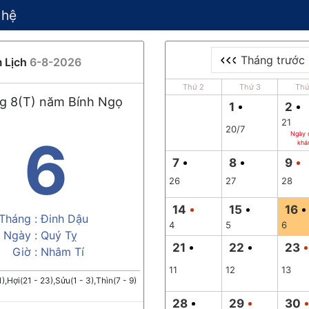
 hệ
Tháng trước
 Lịch
6-8-2026
Thứ 2
Thứ 3
Thứ
g 8(T) năm Bính Ngọ
1
2
21
20/7
Ngày 
6
khá
7
8
9
26
27
28
14
15
16
Tháng :
Đinh Dậu
4
5
6
Ngày :
Quý Tỵ
21
22
23
Giờ :
Nhâm Tí
11
12
13
1),Hợi(21 - 23),Sửu(1 - 3),Thìn(7 - 9)
28
29
30