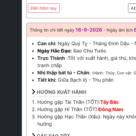
Đến hôm nay
16-9-2026
Thông tin chi tiết ngày
- Ngày âm lịch
Can chi:
Ngày Quý Tỵ - Tháng Đinh Dậu -
Ngày Hắc Đạo:
Sao Chu Tước
Trực Thành
:Tốt với xuất hành, giá thú, kh
tranh chấp
Nhị thập bát tú - Chẩn
:
(Hành: Thủy; Con vật: G
Tiết khí:
Giữa
Bạch lộ
-
Thu phân
HƯỚNG XUẤT HÀNH
Hướng gặp Tài Thần (TỐT):
Tây Bắc
Hướng gặp Hỉ Thần (TỐT):
Đông Nam
Hướng gặp Hạc Thần (Xấu): Ngày này khô
hướng