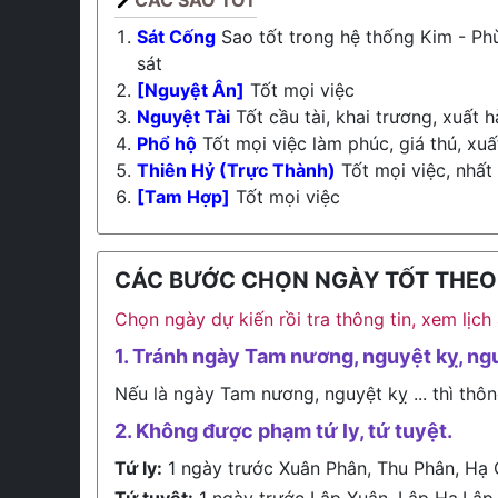
CÁC SAO TỐT
Sát Cống
Sao tốt trong hệ thống Kim - Phù
sát
[Nguyệt Ân]
Tốt mọi việc
Nguyệt Tài
Tốt cầu tài, khai trương, xuất h
Phổ hộ
Tốt mọi việc làm phúc, giá thú, xuấ
Thiên Hỷ (Trực Thành)
Tốt mọi việc, nhất
[Tam Hợp]
Tốt mọi việc
CÁC BƯỚC CHỌN NGÀY TỐT THEO L
Chọn ngày dự kiến rồi tra thông tin, xem lịc
1. Tránh ngày Tam nương, nguyệt kỵ, ng
Nếu là ngày Tam nương, nguyệt kỵ ... thì thôn
2. Không được phạm tứ ly, tứ tuyệt.
Tứ ly:
1 ngày trước Xuân Phân, Thu Phân, Hạ 