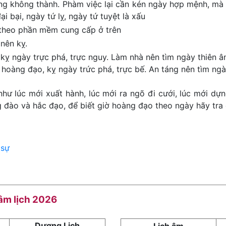
ng không thành. Phàm việc lại cần kén ngày hợp mệnh, mà 
ại bại, ngày tứ lỵ, ngày tứ tuyệt là xấu
 theo phần mềm cung cấp ở trên
nên kỵ.
kỵ ngày trực phá, trực nguy. Làm nhà nên tìm ngày thiên ân
 hoàng đạo, kỵ ngày trức phá, trực bế. An táng nên tìm ngày
như lúc mới xuất hành, lúc mới ra ngõ đi cưới, lúc mới dựn
đào và hắc đạo, để biết giờ hoàng đạo theo ngày hãy tra 
 sự
 âm lịch 2026
Dương Lịch