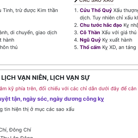
CÁC SAO XẤU
 Tinh, trừ được Kim thần
Cửu Thổ Quỷ
Xấu thượng
dịch. Tuy nhiên chỉ xấu k
Chu tước hắc đạo
Kỵ nhậ
ành, di chuyển, giao dịch
Cô Thần
Xấu với giá thú
t hành
Ngũ Quỷ
Kỵ xuất hành
 hôn thú
Thổ cấm
Kỵ XD, an táng
ỊCH VẠN NIÊN, LỊCH VẠN SỰ
h âm kỹ phía trên, đối chiếu với các chỉ dẫn dưới đây để c
uyệt tận, ngày sóc, ngày dương công kỵ
g tin hiện thị ở mục các sao xấu
Chí, Đông Chí