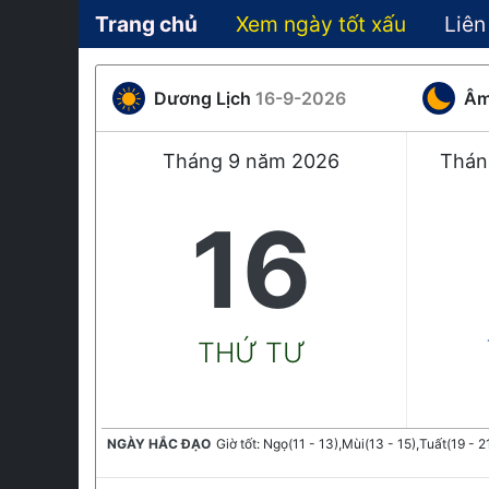
Trang chủ
Xem ngày tốt xấu
Liên
Dương Lịch
16-9-2026
Âm
Tháng 9 năm 2026
Thán
16
THỨ TƯ
NGÀY HẮC ĐẠO
Giờ tốt: Ngọ(11 - 13),Mùi(13 - 15),Tuất(19 - 2