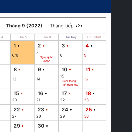
Tháng 9 (2022)
Tháng tiếp
 4
Thứ 5
Thứ 6
Thứ bảy
Chủ nhật
1
2
3
4
7
6/8
8
9
Ngày quốc
khánh
8
9
10
11
15
13
14
16
Rằm tháng 8
Tết trung thu
15
16
17
18
20
21
22
23
22
23
24
25
27
28
29
30
29
30