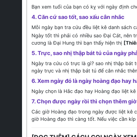
Bạn xem tuổi của bạn có kỵ với ngày định c
4. Căn cứ sao tốt, sao xấu cân nhắc
Mỗi ngày bạn tra cứu đều liệt kê danh sách c
Ngày tốt thì phải có nhiều sao Đại Cát, nên 
cương là Đại Hung thì bạn thấy hiện thị
[Thi
5. Trực, sao nhị thập bát tú của ngày phả
Ngày tra cứu có trực là gì? sao nhị thập bát 
ngày trực và nhị thập bát tú để cân nhắc thê
6. Xem ngày đó là ngày hoàng đạo hay 
Ngày chọn là Hắc đạo hay Hoàng đạo liệt kê
7. Chọn được ngày rồi thì chọn thêm giờ 
Các giờ Hoàng đạo trong ngày được liệt kê ch
giờ Hoàng đạo thì càng tốt. Nếu việc cần kíp