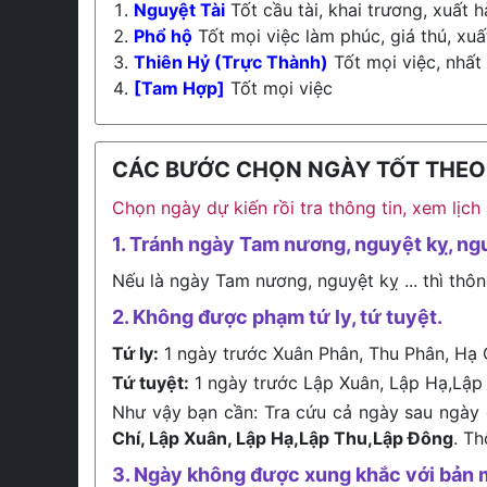
Nguyệt Tài
Tốt cầu tài, khai trương, xuất h
Phổ hộ
Tốt mọi việc làm phúc, giá thú, xuấ
Thiên Hỷ (Trực Thành)
Tốt mọi việc, nhất
[Tam Hợp]
Tốt mọi việc
CÁC BƯỚC CHỌN NGÀY TỐT THEO L
Chọn ngày dự kiến rồi tra thông tin, xem lịc
1. Tránh ngày Tam nương, nguyệt kỵ, ng
Nếu là ngày Tam nương, nguyệt kỵ ... thì thôn
2. Không được phạm tứ ly, tứ tuyệt.
Tứ ly:
1 ngày trước Xuân Phân, Thu Phân, Hạ 
Tứ tuyệt:
1 ngày trước Lập Xuân, Lập Hạ,Lập
Như vậy bạn cần: Tra cứu cả ngày sau ngày 
Chí, Lập Xuân, Lập Hạ,Lập Thu,Lập Đông
. T
3. Ngày không được xung khắc với bản 