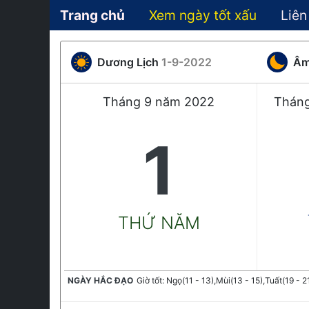
Trang chủ
Xem ngày tốt xấu
Liên
Dương Lịch
1-9-2022
Âm
Tháng 9 năm 2022
Thán
1
THỨ NĂM
NGÀY HẮC ĐẠO
Giờ tốt: Ngọ(11 - 13),Mùi(13 - 15),Tuất(19 - 2