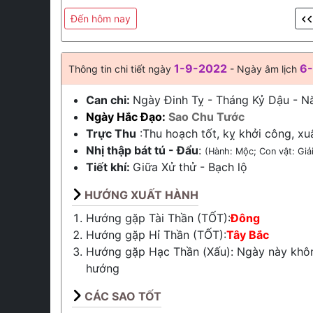
Đến hôm nay
1-9-2022
6
Thông tin chi tiết ngày
- Ngày âm lịch
Can chi:
Ngày Đinh Tỵ - Tháng Kỷ Dậu - 
Ngày Hắc Đạo:
Sao Chu Tước
Trực Thu
:Thu hoạch tốt, kỵ khởi công, xu
Nhị thập bát tú - Đẩu
:
(Hành: Mộc; Con vật: Giải
Tiết khí:
Giữa
Xử thử
-
Bạch lộ
HƯỚNG XUẤT HÀNH
Hướng gặp Tài Thần (TỐT):
Đông
Hướng gặp Hỉ Thần (TỐT):
Tây Bắc
Hướng gặp Hạc Thần (Xấu): Ngày này khô
hướng
CÁC SAO TỐT