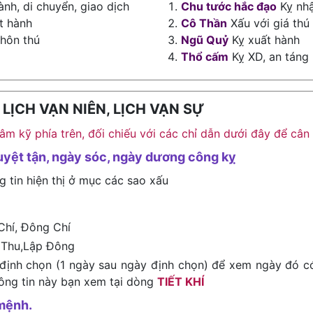
ành, di chuyển, giao dịch
Chu tước hắc đạo
Kỵ nhậ
t hành
Cô Thần
Xấu với giá thú
 hôn thú
Ngũ Quỷ
Kỵ xuất hành
Thổ cấm
Kỵ XD, an táng
ỊCH VẠN NIÊN, LỊCH VẠN SỰ
h âm kỹ phía trên, đối chiếu với các chỉ dẫn dưới đây để c
uyệt tận, ngày sóc, ngày dương công kỵ
g tin hiện thị ở mục các sao xấu
Chí, Đông Chí
 Thu,Lập Đông
định chọn (1 ngày sau ngày định chọn) để xem ngày đó c
hông tin này bạn xem tại dòng
TIẾT KHÍ
mệnh.