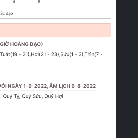
4
5
ắc đạo
(GIỜ HOÀNG ĐẠO)
Tuất(19 - 21),Hợi(21 - 23),Sửu(1 - 3),Thìn(7 -
ỚI NGÀY 1-9-2022, ÂM LỊCH 6-8-2022
i, Quý Tỵ, Quý Sửu, Quý Hợi