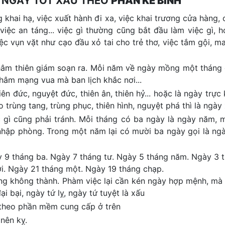
 NGÀY TỐT XẤU THEO
PHAN KẾ BÍNH
 khai hạ, việc xuất hành đi xa, việc khai trương cửa hàng, c
 việc an táng... việc gì thường cũng bắt đầu làm việc gì, 
iệc vụn vặt như cạo đầu xỏ tai cho trẻ thơ, việc tắm gội, m
 khâm thiên giám soạn ra. Mỗi năm về ngày mồng một tháng
khâm mạng vua mà ban lịch khắc nơi...
n đức, nguyệt đức, thiên ân, thiên hỷ... hoặc là ngày trực k
trùng tang, trùng phục, thiên hình, nguyệt phá thì là ngày 
ệc gì cũng phải tránh. Mỗi tháng có ba ngày là ngày năm, m
 nhập phòng. Trong một năm lại có mười ba ngày gọi là ng
y 9 tháng ba. Ngày 7 tháng tư. Ngày 5 tháng năm. Ngày 3 
i. Ngày 21 tháng một. Ngày 19 tháng chạp.
ng không thành. Phàm việc lại cần kén ngày hợp mệnh, mà 
ại bại, ngày tứ lỵ, ngày tứ tuyệt là xấu
 theo phần mềm cung cấp ở trên
nên kỵ.