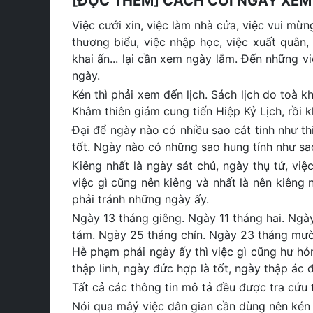
[ĐỌC THÊM] CÁCH COI NGÀY XEM
Việc cưới xin, việc làm nhà cửa, việc vui mừng
thương biểu, việc nhập học, việc xuất quân,
khai ấn... lại cần xem ngày lắm. Đến những v
ngày.
Kén thì phải xem đến lịch. Sách lịch do toà
Khâm thiên giám cung tiến Hiệp Kỷ Lịch, rồi 
Đại để ngày nào có nhiều sao cát tinh như thiê
tốt. Ngày nào có những sao hung tính như sao 
Kiêng nhất là ngày sát chủ, ngày thụ tử, vi
việc gì cũng nên kiêng và nhất là nên kiêng
phải tránh những ngày ấy.
Ngày 13 tháng giêng. Ngày 11 tháng hai. Ngà
tám. Ngày 25 tháng chín. Ngày 23 tháng mườ
Hễ phạm phải ngày ấy thì việc gì cũng hư hỏ
thập linh, ngày đức hợp là tốt, ngày thập ác đ
Tất cả các thông tin mô tả đều được tra cứu
Nói qua mâý việc dân gian cần dùng nên kén 