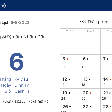
 hệ
Tháng trước
 Lịch
6-8-2022
Thứ 2
Thứ 3
Thứ
g 8(Đ) năm Nhâm Dần
6
5
6
7
10
11
12
Tháng :
Kỷ Dậu
12
13
14
Ngày :
Đinh Tỵ
17
18
19
Giờ :
Canh Tí
19
20
21
24
25
26
1),Hợi(21 - 23),Sửu(1 - 3),Thìn(7 - 9)
26
27
28