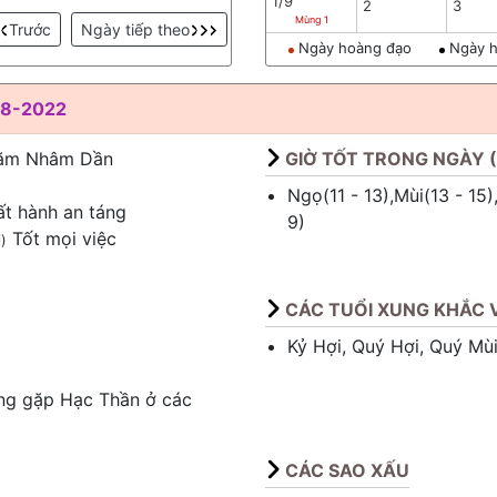
1/9
2
3
Mùng 1
Trước
Ngày tiếp theo
Ngày hoàng đạo
Ngày h
-8-2022
Năm Nhâm Dần
GIỜ TỐT TRONG NGÀY 
Ngọ(11 - 13),Mùi(13 - 15),
ất hành an táng
9)
Tốt mọi việc
)
CÁC TUỔI XUNG KHẮC V
Kỷ Hợi, Quý Hợi, Quý Mù
ng gặp Hạc Thần ở các
CÁC SAO XẤU