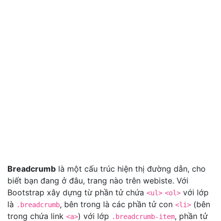
Breadcrumb
là một cấu trúc hiện thị đường dẫn, cho
biết bạn đang ở đâu, trang nào trên webiste. Với
Bootstrap xây dựng từ phần tử chứa
với lớp
<ul>
<ol>
là
, bên trong là các phần tử con
(bên
.breadcrumb
<li>
trong chứa link
) với lớp
, phần tử
<a>
.breadcrumb-item