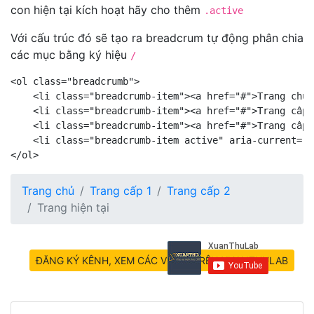
con hiện tại kích hoạt hãy cho thêm
.active
Với cấu trúc đó sẽ tạo ra breadcrum tự động phân chia
các mục bằng ký hiệu
/
<ol class="breadcrumb">

    <li class="breadcrumb-item"><a href="#">Trang chủ<
    <li class="breadcrumb-item"><a href="#">Trang cấp 
    <li class="breadcrumb-item"><a href="#">Trang cấp 
    <li class="breadcrumb-item active" aria-current="p
</ol>
Trang chủ
Trang cấp 1
Trang cấp 2
Trang hiện tại
ĐĂNG KÝ KÊNH, XEM CÁC VIDEO TRÊN XUANTHULAB