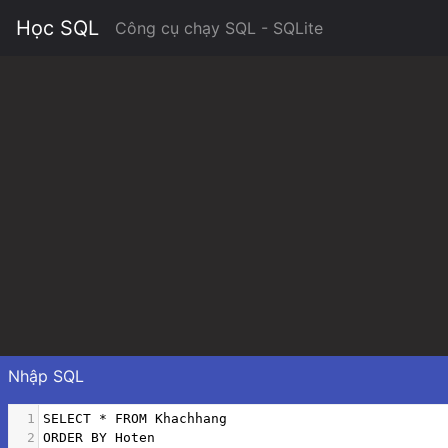
Học SQL
Công cụ chạy SQL - SQLite
Nhập SQL
1
SELECT 
*
 FROM Khachhang
2
ORDER BY Hoten