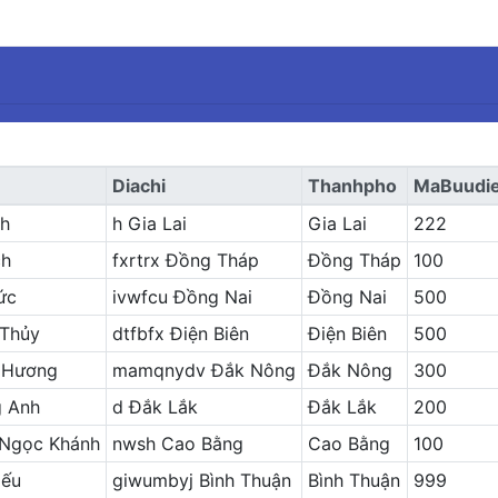
Diachi
Thanhpho
MaBuudi
nh
h Gia Lai
Gia Lai
222
ch
fxrtrx Đồng Tháp
Đồng Tháp
100
ức
ivwfcu Đồng Nai
Đồng Nai
500
 Thủy
dtfbfx Điện Biên
Điện Biên
500
 Hương
mamqnydv Đắk Nông
Đắk Nông
300
 Anh
d Đắk Lắk
Đắk Lắk
200
Ngọc Khánh
nwsh Cao Bằng
Cao Bằng
100
iếu
giwumbyj Bình Thuận
Bình Thuận
999