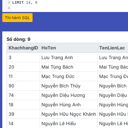
3
LIMIT 
14
,
9
4
Thi hành SQL
Số dòng: 9
KhachhangID
HoTen
TenLienLac
3
Lưu Trang Anh
Lưu Trang A
20
Mai Tùng Bách
Mai Tùng Bá
11
Mạc Trung Đức
Mạc Trung Đ
90
Nguyễn Bích Thủy
Nguyễn Bích
74
Nguyễn Diệu Hương
Nguyễn Diệu
18
Nguyễn Hùng Anh
Nguyễn Hùng
39
Nguyễn Hữu Ngọc Khánh
Nguyễn Hữu 
14
Nguyễn Lê Hiếu
Nguyễn Lê H