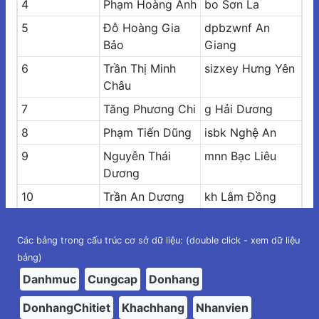
4
Phạm Hoàng Anh
bo Sơn La
5
Đỗ Hoàng Gia
dpbzwnf An
Bảo
Giang
6
Trần Thị Minh
sizxey Hưng Yên
Châu
7
Tăng Phương Chi
g Hải Dương
8
Phạm Tiến Dũng
isbk Nghệ An
9
Nguyễn Thái
mnn Bạc Liêu
Dương
10
Trần An Dương
kh Lâm Đồng
11
Mạc Trung Đức
ivwfcu Đồng Nai
Các bảng trong cấu trúc cơ sở dữ liệu: (double click - xem dữ liệu
12
Vũ Hương Giang
lz Hà Tĩnh
bảng)
13
Nguyễn Thị Ngân
uklfrhrq Vĩnh
Danhmuc
Cungcap
Donhang
Hà
Long
14
DonhangChitiet
Nguyễn Lê Hiếu
Khachhang
Nhanvien
giwumbyj Bình