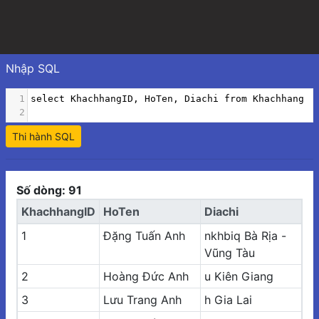
Nhập SQL
1
select KhachhangID
,
 HoTen
,
 Diachi from Khachhang
2
Thi hành SQL
Số dòng: 91
KhachhangID
HoTen
Diachi
1
Đặng Tuấn Anh
nkhbiq Bà Rịa -
Vũng Tàu
2
Hoàng Đức Anh
u Kiên Giang
3
Lưu Trang Anh
h Gia Lai